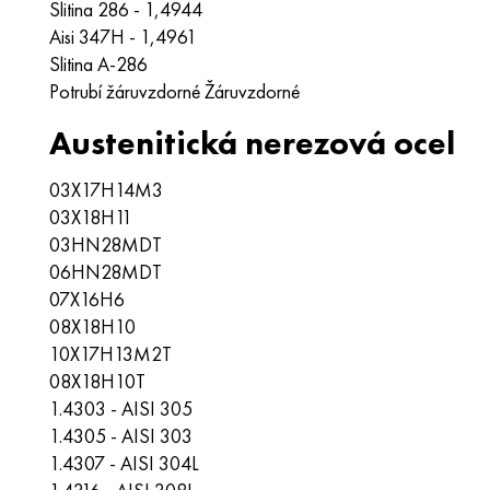
Slitina 286 - 1,4944
Aisi 347H - 1,4961
Slitina A-286
Potrubí žáruvzdorné Žáruvzdorné
Austenitická nerezová ocel
03Х17Н14М3
03Х18Н11
03HN28MDT
06HN28MDT
07X16H6
08X18H10
10Х17Н13М2Т
08X18H10T
1.4303 - AISI 305
1.4305 - AISI 303
1.4307 - AISI 304L