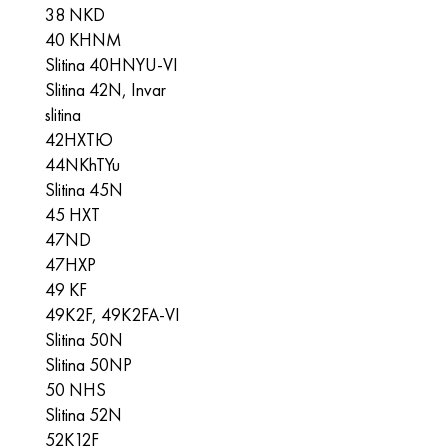
Hastelloy C-276
40XFA, 1,7223, AISI 4142
38 NKD
40 KHNM
Hastelloy C2000
45X, 45h, 1,7035
Slitina 40HNYU-VI
Slitina 42N, Invar
Hastelloy 3
45HN2MFA, k2425, 45hnmf
slitina
42НХТЮ
Hastelloy x
A40G, 44smn28, 1.0762, 46s20
44NKhTYu
Slitina 45N
Udimet 500
45 НХТ
47ND
Udimet 720
47НХР
49 KF
49K2F, 49K2FA-VI
Slitina 50N
Slitina 50NP
50 NHS
Slitina 52N
52K12F