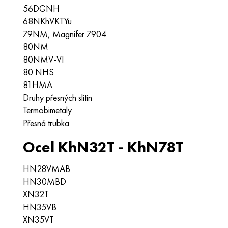
56DGNH
68NKhVKTYu
79NM, Magnifer 7904
80NM
80NMV-VI
80 NHS
81HMA
Druhy přesných slitin
Termobimetaly
Přesná trubka
Ocel KhN32T - KhN78T
HN28VMAB
HN30MBD
XN32T
HN35VB
XN35VT