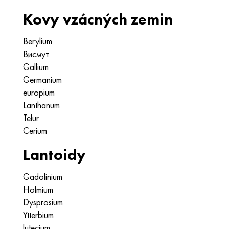
Kovy vzácných zemin
Berylium
Висмут
Gallium
Germanium
europium
Lanthanum
Telur
Cerium
Lantoidy
Gadolinium
Holmium
Dysprosium
Ytterbium
lutecium