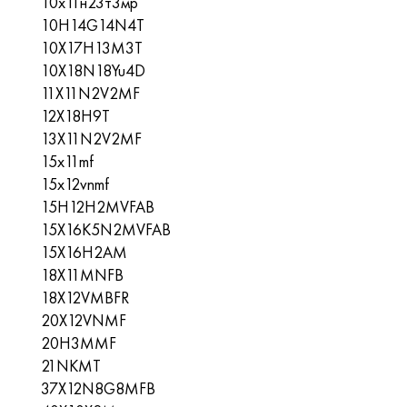
10х11н23т3мр
10H14G14N4T
10X17H13M3T
10X18N18Yu4D
11X11N2V2MF
12Х18Н9Т
13X11N2V2MF
15x11mf
15x12vnmf
15H12H2MVFAB
15X16K5N2MVFAB
15X16H2AM
18X11MNFB
18X12VMBFR
20X12VNMF
20H3MMF
21NKMT
37X12N8G8MFB