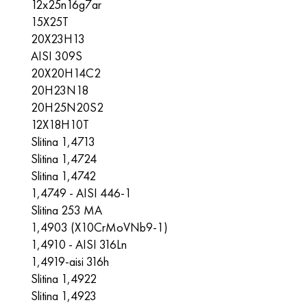
12x25n16g7ar
15X25T
20X23H13
AISI 309S
20Х20Н14С2
20H23N18
20H25N20S2
12X18H10T
Slitina 1,4713
Slitina 1,4724
Slitina 1,4742
1,4749 - AISI 446-1
Slitina 253 MA
1,4903 (X10CrMoVNb9-1)
1,4910 - AISI 316Ln
1,4919-aisi 316h
Slitina 1,4922
Slitina 1,4923