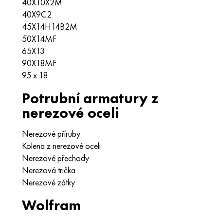
40X10X2M
40Х9С2
45Х14Н14В2М
50X14MF
65X13
90X18MF
95 x 18
Potrubní armatury z
nerezové oceli
Nerezové příruby
Kolena z nerezové oceli
Nerezové přechody
Nerezová trička
Nerezové zátky
Wolfram