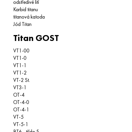
odstředivé lití
Karbid titanu
titanová katoda
Jód Titan
Titan GOST
VT1-00
VT1-0
VT1-1
VT1-2
VT-2 St.
VT3-1
OT-4
OT-4-0
OT-4-1
VT-5
VT-5-1
BT6 - třída 5