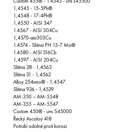
Custom 455® - 1.4543 - uns s45500
1,4545 - 15-5Ph®
1,4548 - 17-4Ph®
1,4550 - AISI 347
1.4567 - AISI 304Cu
1,4570-aisi303Cu
1.4574 - Slitina PH 15-7 Mo®
1.4580 - AISI 316Cb
1,4597 - AISI 204Cu
Slitina 28 - 1,4563
Slitina 31 - 1,4562
Alloy 254smo® - 1,4547
Slitina 926 - 1,4529
AM-350 – AM-5548
AM-355 – AM-5547
Custom 450® - uns S45000
Řecký Ascoloy 418
Potrubí odolné proti korozi