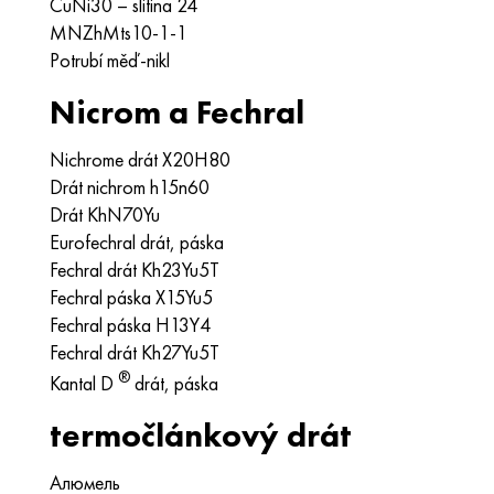
CuNi30 – slitina 24
MNZhMts10-1-1
Potrubí měď-nikl
Nicrom a Fechral
Nichrome drát Х20Н80
Drát nichrom h15n60
Drát KhN70Yu
Eurofechral drát, páska
Fechral drát Kh23Yu5T
Fechral páska X15Yu5
Fechral páska H13Y4
Fechral drát Kh27Yu5T
®
Kantal D
drát, páska
termočlánkový drát
Алюмель