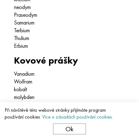
neodym
Praseodym
Samarium
Terbium
Thulium
Erbium
Kovové prášky
Vanadium
Wolfram
kobalt
molybden
Nikl
Při návštěvě této webové stránky přijímáte program
Tantal
používání cookies.
Více o zásadách používání cookies
.
titanový prášek
Ok
bronzové válcování