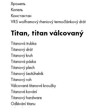
Хромель
Копель
Константан
VR5 wolframový rheniový termočlánkový drát
Titan, titan válcovaný
Titanová trubka
Titanový drát
Titanový kruh
Titanová páska
Titanový plech
Titanový šestiúhelník
Titanový roh
Válcované titanové kroužky
Titanové kování
Titanový hardware
Odlévání titanu