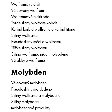
Wolframový drát
Válcovaný wolfram
Wolframová elektroda
Tvrdé slitiny wolfram-kobalt
Karbid karbid wolframu a karbid titanu
Slitiny wolframu
Pseudoslitiny mědi a wolframu
Těžké slitiny wolframu
Slitina wolframu, niklu, molybdenu
Výrobky z wolframu
Molybden
Válcovaný molybden
Pseudoslitiny molybdenu
Slitiny wolframu a molybdenu
Slitiny molybdenu
molybdenové produkty