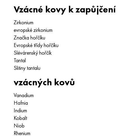
Vzácné kovy k zapůjčení
Zirkonium
evropské zirkonium
Značka hořčíku
Evropské třídy hořčíku
Slévárenský hořčík
Tantal
Slitiny tantalu
vzácných kovů
Vanadium
Hafnia
Indium
Kobalt
Niob
Rhenium