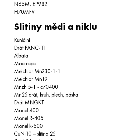
N65M, EP982
H70MFV
Slitiny mědi a niklu
Kuniální
Drát PANC-11
Albata
Манганин
Melchior Mnž30-1-1
Melchior Mn19
Mnzh 5-1 - c70400
Mn25 drát, kruh, plech, páska
Drát MNGKT
Monel 400
Monel R-405
Monel k-500
CuNi10 – slitina 25