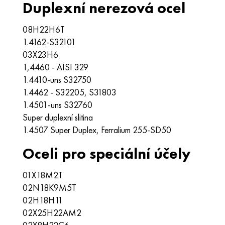
Duplexní nerezová ocel
08H22H6Т
1.4162-S32101
03X23H6
1,4460 - AISI 329
1.4410-uns S32750
1.4462 - S32205, S31803
1.4501-uns S32760
Super duplexní slitina
1.4507 Super Duplex, Ferralium 255-SD50
Oceli pro speciální účely
01X18M2T
02N18K9M5T
02H18Н11
02X25H22AM2