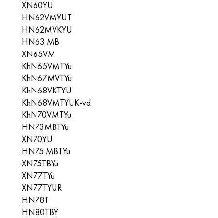
XN60YU
HN62VMYUT
HN62MVKYU
HN63 MB
XN65VM
KhN65VMTYu
KhN67MVTYu
KhN68VKTYU
KhN68VMTYUK-vd
KhN70VMTYu
HN73MBTYu
XN70YU
HN75 MBTYu
XN75TBYu
XN77TYu
XN77TYUR
HN78Т
HN80TBY