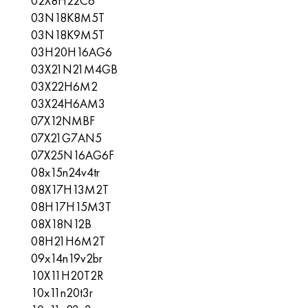
02Х8Н22С6
03N18K8M5T
03N18K9M5T
03H20H16AG6
03X21N21M4GB
03Х22Н6М2
03X24H6AM3
07X12NMBF
07X21G7AN5
07X25N16AG6F
08x15n24v4tr
08X17H13M2T
08H17H15M3Т
08X18N12B
08H21H6M2Т
09x14n19v2br
10X11H20T2R
10x11n20t3r