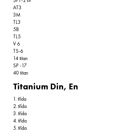
SPT-2 sv
AT3
3M
TL3
5B
TL5
V 6
TS-6
14 titan
SP -17
40 titan
Titanium Din, En
1. třída
2. třída
3. třída
4. třída
5. třída