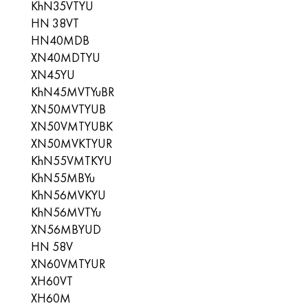
KhN35VTYU
HN 38VT
HN40MDB
XN40MDTYU
XN45YU
KhN45MVTYuBR
XN50MVTYUB
XN50VMTYUBK
XN50MVKTYUR
KhN55VMTKYU
KhN55MBYu
KhN56MVKYU
KhN56MVTYu
XN56MBYUD
HN 58V
XN60VMTYUR
XH60VT
XH60M