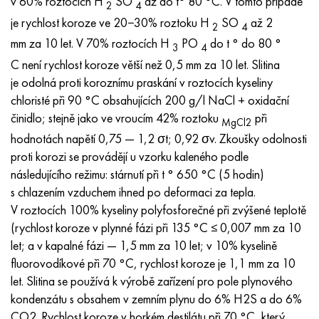
v 60% roztocích H
SO
až do t° 80 °C. V tomto případě
2
4
je rychlost koroze ve 20−30% roztoku H
SO
až 2
2
4
mm za 10 let. V 70% roztocích H
PO
do t ° do 80 °
3
4
C není rychlost koroze větší než 0,5 mm za 10 let. Slitina
je odolná proti koroznímu praskání v roztocích kyseliny
chloristé při 90 °C obsahujících 200 g/l NaCl + oxidační
činidlo; stejně jako ve vroucím 42% roztoku
při
MgCl2
hodnotách napětí 0,75 — 1,2 σt; 0,92 σv. Zkoušky odolnosti
proti korozi se provádějí u vzorku kaleného podle
následujícího režimu: stárnutí při t ° 650 °C (5 hodin)
s chlazením vzduchem ihned po deformaci za tepla.
V roztocích 100% kyseliny polyfosforečné při zvýšené teplotě
(rychlost koroze v plynné fázi při 135 °C ≤ 0,007 mm za 10
let; a v kapalné fázi — 1,5 mm za 10 let; v 10% kyselině
fluorovodíkové při 70 °C, rychlost koroze je 1,1 mm za 10
let. Slitina se používá k výrobě zařízení pro pole plynového
kondenzátu s obsahem v zemním plynu do 6% H2S a do 6%
CO2. Rychlost koroze v horkém destilátu při 70 °C, který