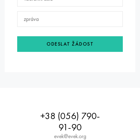
ODESLAT ŽÁDOST
+38 (056) 790-
91-90
evek@evek.org