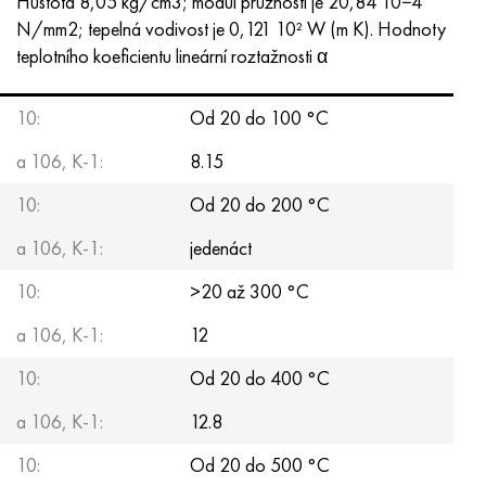
Hustota 8,05 kg/cm3; modul pružnosti je 20,84 10−4
N/mm2; tepelná vodivost je 0,121 10² W (m K). Hodnoty
teplotního koeficientu lineární roztažnosti α
10:
Od 20 do 100 °C
a 106, K-1:
8.15
10:
Od 20 do 200 °C
a 106, K-1:
jedenáct
10:
>20 až 300 °C
a 106, K-1:
12
10:
Od 20 do 400 °С
a 106, K-1:
12.8
10:
Od 20 do 500 °С