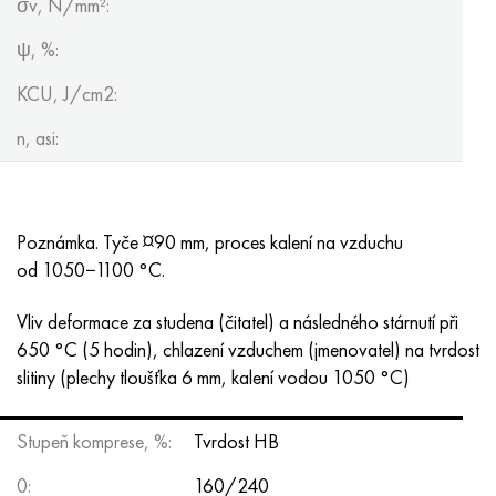
σv, N/mm²:
ψ, %:
KCU, J/cm2:
n, asi:
Poznámka. Tyče ¤90 mm, proces kalení na vzduchu
od 1050−1100 °C.
Vliv deformace za studena (čitatel) a následného stárnutí při
650 °C (5 hodin), chlazení vzduchem (jmenovatel) na tvrdost
slitiny (plechy tloušťka 6 mm, kalení vodou 1050 °C)
Stupeň komprese, %:
Tvrdost HB
0:
160/240