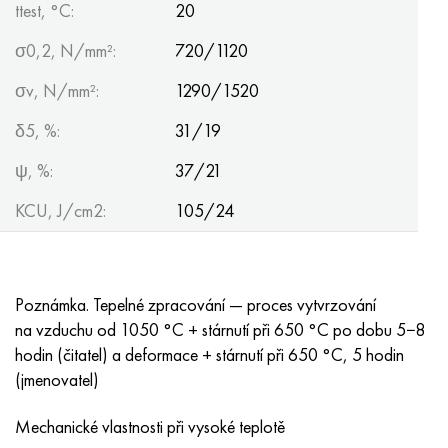
ttest, °С:
20
σ0,2, N/mm²:
720/1120
σv, N/mm²:
1290/1520
δ5, %:
31/19
ψ, %:
37/21
KCU, J/cm2:
105/24
Poznámka. Tepelné zpracování — proces vytvrzování
na vzduchu od 1050 °C + stárnutí při 650 °C po dobu 5−8
hodin (čitatel) a deformace + stárnutí při 650 °C, 5 hodin
(jmenovatel)
Mechanické vlastnosti při vysoké teplotě