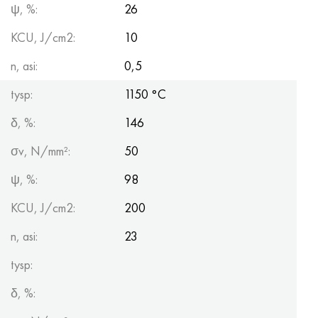
ψ, %:
26
KCU, J/cm2:
10
n, asi:
0,5
tysp:
1150 °С
δ, %:
146
σv, N/mm²:
50
ψ, %:
98
KCU, J/cm2:
200
n, asi:
23
tysp:
δ, %: