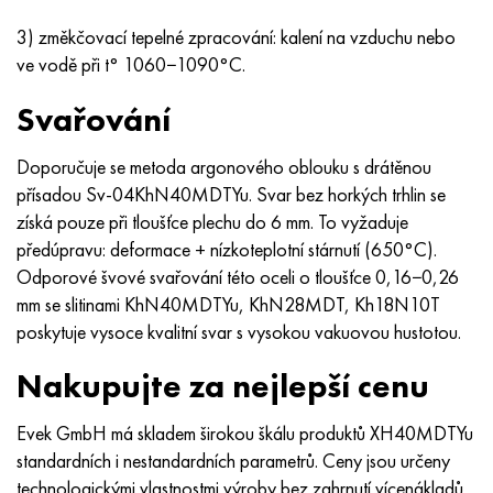
3) změkčovací tepelné zpracování: kalení na vzduchu nebo
ve vodě při t° 1060−1090°C.
Svařování
Doporučuje se metoda argonového oblouku s drátěnou
přísadou Sv-04KhN40MDTYu. Svar bez horkých trhlin se
získá pouze při tloušťce plechu do 6 mm. To vyžaduje
předúpravu: deformace + nízkoteplotní stárnutí (650°C).
Odporové švové svařování této oceli o tloušťce 0,16−0,26
mm se slitinami KhN40MDTYu, KhN28MDT, Kh18N10T
poskytuje vysoce kvalitní svar s vysokou vakuovou hustotou.
Nakupujte za nejlepší cenu
Evek GmbH má skladem širokou škálu produktů XH40MDTYu
standardních i nestandardních parametrů. Ceny jsou určeny
technologickými vlastnostmi výroby bez zahrnutí vícenákladů.