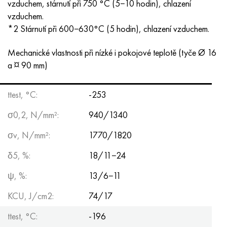
vzduchem, stárnutí při 750 °C (5−10 hodin), chlazení
Hastelloy C-276
40XFA, 1,7223, AISI 4142
vzduchem.
*2 Stárnutí při 600−630°C (5 hodin), chlazení vzduchem.
Hastelloy C2000
45X, 45h, 1,7035
Mechanické vlastnosti při nízké i pokojové teplotě (tyče Ø 16
Hastelloy 3
45HN2MFA, k2425, 45hnmf
a ¤ 90 mm)
Hastelloy x
A40G, 44smn28, 1.0762, 46s20
ttest, °С:
-253
Udimet 500
σ0,2, N/mm²:
940/1340
Udimet 720
σv, N/mm²:
1770/1820
δ5, %:
18/11−24
ψ, %:
13/6−11
KCU, J/cm2:
74/17
ttest, °С:
-196