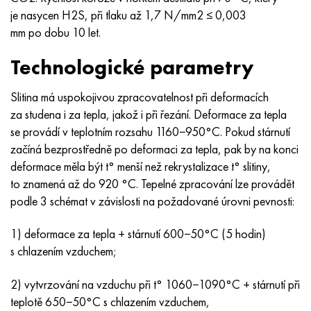
je nasycen H2S, při tlaku až 1,7 N/mm2 ≤ 0,003
mm po dobu 10 let.
Technologické parametry
Slitina má uspokojivou zpracovatelnost při deformacích
za studena i za tepla, jakož i při řezání. Deformace za tepla
se provádí v teplotním rozsahu 1160−950°C. Pokud stárnutí
začíná bezprostředně po deformaci za tepla, pak by na konci
deformace měla být t° menší než rekrystalizace t° slitiny,
to znamená až do 920 °C. Tepelné zpracování lze provádět
podle 3 schémat v závislosti na požadované úrovni pevnosti:
1) deformace za tepla + stárnutí 600−50°С (5 hodin)
s chlazením vzduchem;
2) vytvrzování na vzduchu při t° 1060−1090°С + stárnutí při
teplotě 650−50°С s chlazením vzduchem,