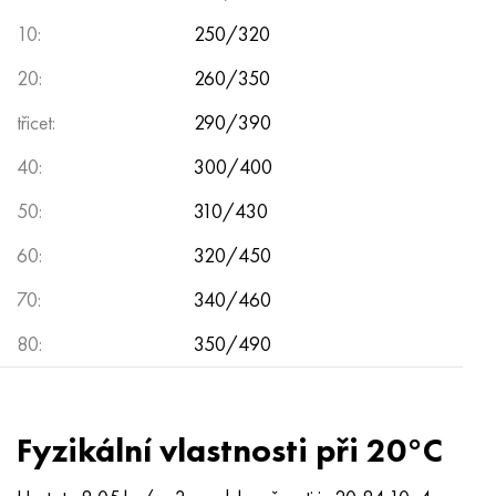
10:
250/320
20:
260/350
třicet:
290/390
40:
300/400
50:
310/430
60:
320/450
70:
340/460
80:
350/490
Fyzikální vlastnosti při 20°C