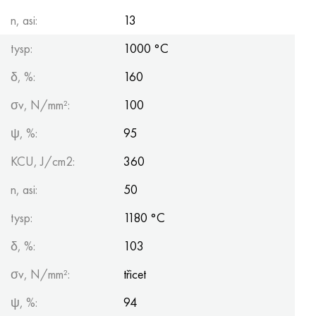
n, asi:
13
tysp:
1000 °С
δ, %:
160
σv, N/mm²:
100
ψ, %:
95
KCU, J/cm2:
360
n, asi:
50
tysp:
1180 °С
δ, %:
103
σv, N/mm²:
třicet
ψ, %:
94