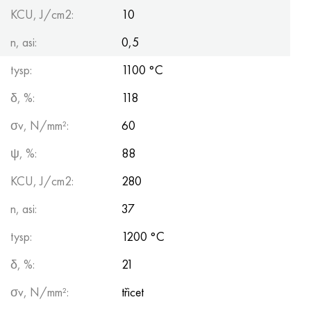
KCU, J/cm2:
10
n, asi:
0,5
tysp:
1100 °С
δ, %:
118
σv, N/mm²:
60
ψ, %:
88
KCU, J/cm2:
280
n, asi:
37
tysp:
1200 °С
δ, %:
21
σv, N/mm²:
třicet