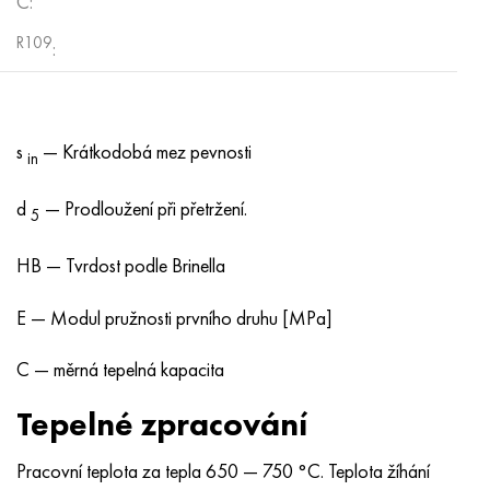
C:
R109
:
s
— Krátkodobá mez pevnosti
in
d
— Prodloužení při přetržení.
5
HB — Tvrdost podle Brinella
E — Modul pružnosti prvního druhu [MPa]
C — měrná tepelná kapacita
Tepelné zpracování
Pracovní teplota za tepla 650 — 750 °C. Teplota žíhání