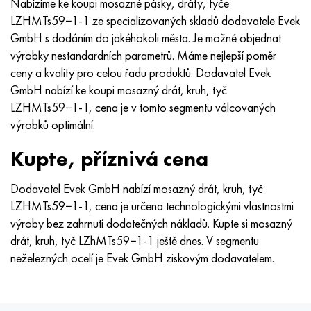
Nabízíme ke koupi mosazné pásky, dráty, tyče
LZHMTs59−1-1 ze specializovaných skladů dodavatele Evek
GmbH s dodáním do jakéhokoli města. Je možné objednat
výrobky nestandardních parametrů. Máme nejlepší poměr
ceny a kvality pro celou řadu produktů. Dodavatel Evek
GmbH nabízí ke koupi mosazný drát, kruh, tyč
LZHMTs59−1-1, cena je v tomto segmentu válcovaných
výrobků optimální.
Kupte, příznivá cena
Dodavatel Evek GmbH nabízí mosazný drát, kruh, tyč
LZHMTs59−1-1, cena je určena technologickými vlastnostmi
výroby bez zahrnutí dodatečných nákladů. Kupte si mosazný
drát, kruh, tyč LZhMTs59−1-1 ještě dnes. V segmentu
neželezných ocelí je Evek GmbH ziskovým dodavatelem.