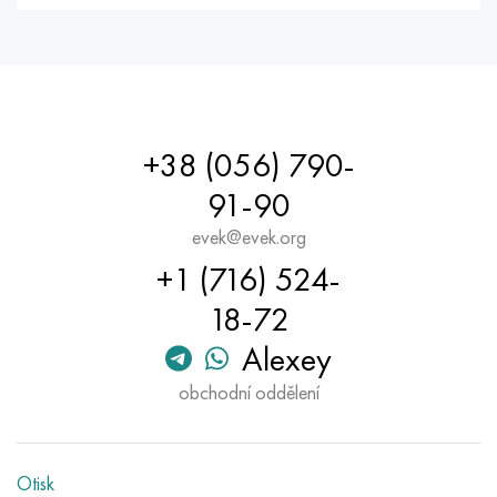
+38 (056) 790-
91-90
evek@evek.org
+1 (716) 524-
18-72
Alexey
obchodní oddělení
Otisk