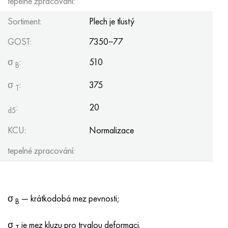
tepelné zpracování:
Sortiment:
Plech je tlustý
GOST:
7350−77
σ
:
510
B
σ
:
375
T
:
20
d5
KCU:
Normalizace
tepelné zpracování:
σ
— krátkodobá mez pevnosti;
B
σ
je mez kluzu pro trvalou deformaci.
T