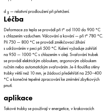
d
— relativní prodloužení při přetržení.
5
Léčba
Deformace za tepla se provádí při t° od 1100 do 900 °C
s chlazením vzduchem. Válcování a kování — při t° 780 °C.
Při 750 — 800 °C se provádí změkčovací žíhání
s udržováním v peci při 500 °C. Kalení vyžaduje zahřátí
na 950 — 1000 °C s chlazením v oleji. Svařování trubek
se provádí elektrickým obloukem, argonovým obloukem
ručním nebo automatickým svařováním. Je-li tloušťka stěny
trubky větší než 10 mm, je žádoucí předehřátí na 250−400
°C a konečné tepelné zpracování ke zmírnění zbytkových
pnutí.
aplikace
Takové trubky se používají v energetice, v krakovacích