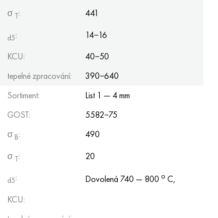
Hastelloy C-276
40XFA, 1,7223, AISI 4142
σ
:
441
T
Hastelloy C2000
45X, 45h, 1,7035
:
14−16
d5
Hastelloy 3
45HN2MFA, k2425, 45hnmf
KCU:
40−50
tepelné zpracování:
390−640
Hastelloy x
A40G, 44smn28, 1.0762, 46s20
Sortiment:
List 1 — 4 mm
Udimet 500
GOST:
5582−75
Udimet 720
σ
:
490
B
σ
:
20
T
o
:
Dovolená 740 — 800
C,
d5
KCU: