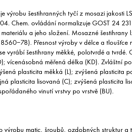
ýrobu šestihranných tyčí z mosazi jakosti LS
4. Chem. ovládání normalizuje
GOST 24
231-
 materiálu a jeho složení. Mosazné šestihrany 
60−78). Přesnost výroby v délce a tloušťce 
 se vyrábí šestihrany měkké, polotvrdé a tvrdé.
; vícenásobná měřená délka (KD). Zvláštní p
ená plasticita měkká (L); zvýšená plasticita p
jná plasticita lisovaná (C); zvýšená plasticita l
uspořádaného vinutí vrstvy po vrstvě (BU).
ro výrobu matic, šroubů, ozdobných struktur a ti