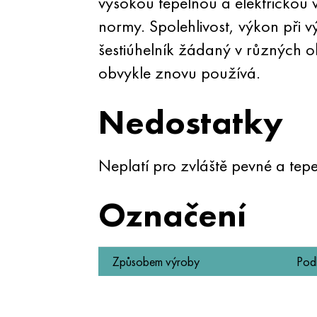
vysokou tepelnou a elektrickou v
normy. Spolehlivost, výkon při 
šestiúhelník žádaný v různých ob
obvykle znovu používá.
Nedostatky
Neplatí pro zvláště pevné a tepe
Označení
Způsobem výroby
Podl