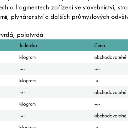
h a fragmentech zařízení ve stavebnictví, strojí
emii, plynárenství a dalších průmyslových odvět
vrdá, polotvrdá
Jednotka
Cena.
kilogram
obchodovatelné
-«-
-«-
kilogram
-«-
-«-
obchodovatelné
kilogram
-«-
-«-
obchodovatelné
kilogram
-«-