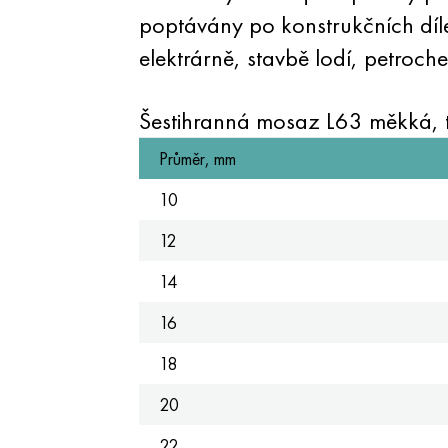
poptávány po konstrukčních dílec
elektrárně, stavbě lodí, petroch
Šestihranná mosaz L63 měkká, t
Průměr, mm
10
12
14
16
18
20
22