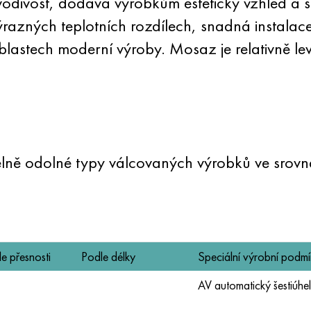
odivost, dodává výrobkům estetický vzhled a sp
výrazných teplotních rozdílech, snadná instalac
lastech moderní výroby. Mosaz je relativně levn
lně odolné typy válcovaných výrobků ve srovnán
e přesnosti
Podle délky
Speciální výrobní podm
AV automatický šestiúhel