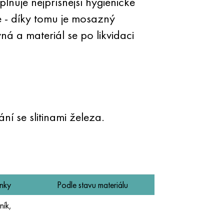
lňuje nejpřísnější hygienické
e - díky tomu je mosazný
á a materiál se po likvidaci
í se slitinami železa.
ínky
Podle stavu materiálu
ník,