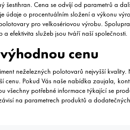
 šestihran. Cena se odvíjí od parametrů a da
 údaje o procentuálním složení a výkonu výro
 polotovary pro velkosériovou výrobu. Spolup
 efektivita služeb jsou tváří naší společnosti.
 výhodnou cenu
nt neželezných polotovarů nejvyšší kvality. 
ší cenu. Pokud Vás naše nabídka zaujala, kontak
nou všechny potřebné informace týkající se pro
závisí na parametrech produktů a dodatečnýc