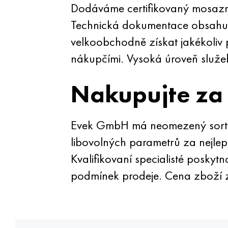
Dodáváme certifikovaný mosazný
Technická dokumentace obsahuje
velkoobchodně získat jakékoliv
nákupčími. Vysoká úroveň služeb a
Nakupujte za
Evek GmbH má neomezený sortime
libovolných parametrů za nejlep
Kvalifikovaní specialisté poskyt
podmínek prodeje. Cena zboží 