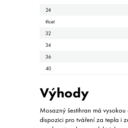
24
třicet
32
34
36
40
Výhody
Mosazný šestihran má vysokou odo
dispozici pro tváření za tepla i