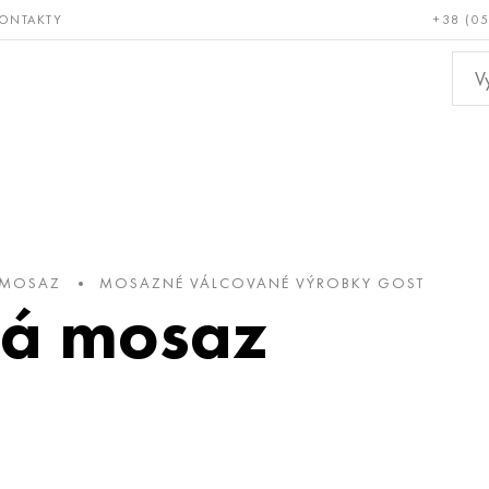
ONTAKTY
+38 (0
ácné a
Bronz, měď,
Ne
ruvzdorné
mosaz
kov
 MOSAZ
MOSAZNÉ VÁLCOVANÉ VÝROBKY GOST
ná mosaz