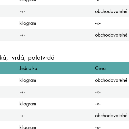
-«-
obchodovatelné
kilogram
-«-
-«-
obchodovatelné
á, tvrdá, polotvrdá
Jednotka
Cena.
kilogram
obchodovatelné
-«-
-«-
kilogram
-«-
-«-
obchodovatelné
kilogram
-«-