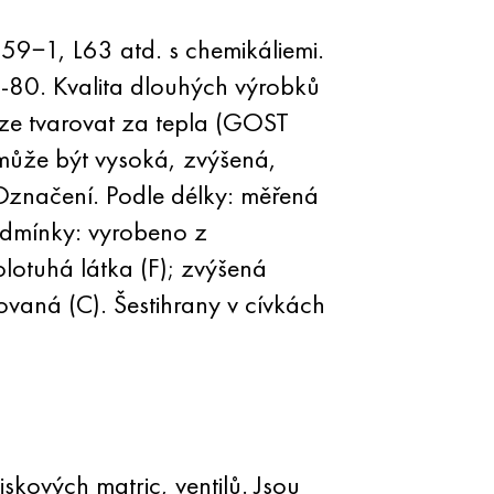
59−1, L63 atd. s chemikáliemi.
80. Kvalita dlouhých výrobků
lze tvarovat za tepla (GOST
může být vysoká, zvýšená,
 Označení. Podle délky: měřená
odmínky: vyrobeno z
olotuhá látka (F); zvýšená
isovaná (C). Šestihrany v cívkách
skových matric, ventilů. Jsou