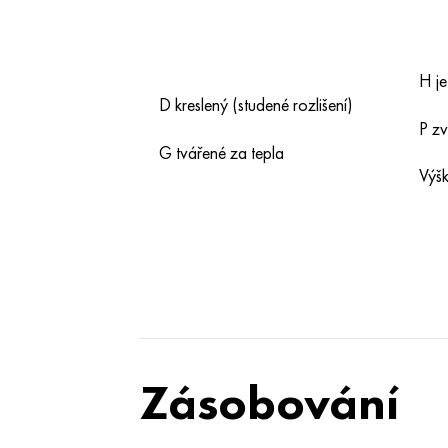
H je
D kreslený (studené rozlišení)
P zv
G tvářené za tepla
Výš
Zásobování