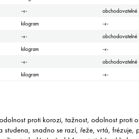
-«-
obchodovatelné
kilogram
-«-
-«-
obchodovatelné
kilogram
-«-
-«-
obchodovatelné
kilogram
-«-
lnost proti korozi, tažnost, odolnost proti op
 za studena, snadno se razí, řeže, vrtá, frézuje