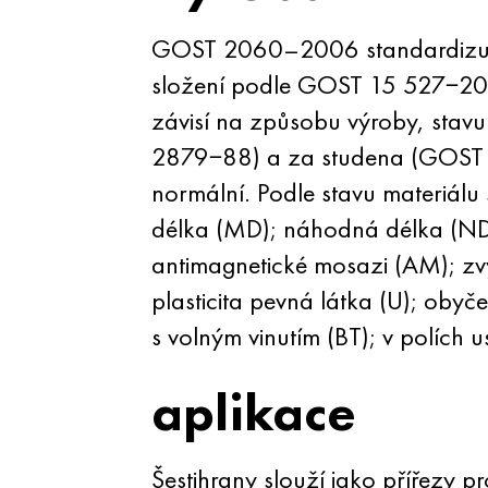
GOST 2060–2006 standardizuje v
složení podle
GOST 15
527−200
závisí na způsobu výroby, stavu
2879−88) a za studena (GOST 85
normální. Podle stavu materiálu
délka (MD); náhodná délka (ND)
antimagnetické mosazi (AM); zvýš
plasticita pevná látka (U); obyče
s volným vinutím (BT); v polích 
aplikace
Šestihrany slouží jako přířezy p