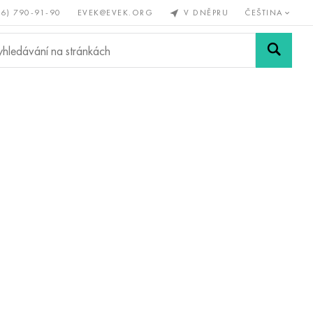
56) 790-91-90
EVEK@EVEK.ORG
V DNĚPRU
ČEŠTINA
železné
Legovaná
Sítě a
y
ocel
spoje