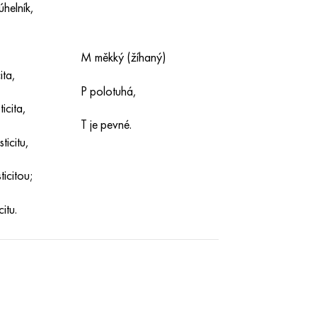
úhelník,
M měkký (žíhaný)
ita,
P polotuhá,
icita,
T je pevné.
ticitu,
icitou;
itu.