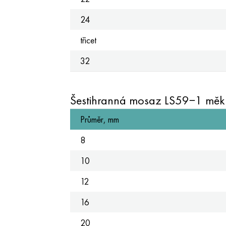
24
třicet
32
Šestihranná mosaz LS59−1 měkk
Průměr, mm
8
10
12
16
20