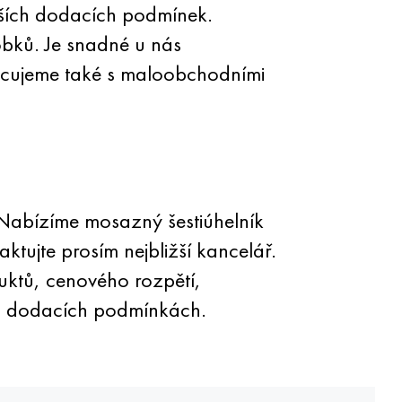
lších dodacích podmínek.
bků. Je snadné u nás
racujeme také s maloobchodními
Nabízíme mosazný šestiúhelník
tujte prosím nejbližší kancelář.
duktů, cenového rozpětí,
h dodacích podmínkách.