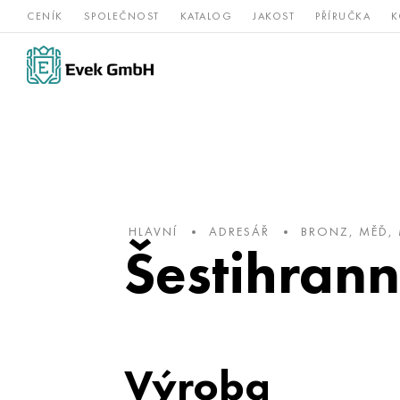
CENÍK
SPOLEČNOST
KATALOG
JAKOST
PŘÍRUČKA
K
Slitiny
nerezová
Vz
Titan
niklu
ocel
žá
HLAVNÍ
ADRESÁŘ
BRONZ, MĚĎ,
Šestihran
Výroba