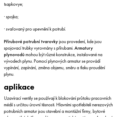
MP159
56DGNH
HN73MBTYu
5B
1.4567 - AISI 304Cu
15X16H2AM
30X, AISI 5130, 30h
tsapkovye;
Multimet n155
68NKhVKTYu
XN70YU
TL5
1,4570-aisi303Cu
18X11MNFB
30hgs, 30hgs
· spojka;
Nicrofer 5923 hMo
79NM, Magnifer 7904
HN75 MBTYu
V 6
1.4574 - Slitina PH 15-7 Mo®
18X12VMBFR
30hgsa, 30hgsa
· svařovaný pro upevnění k potrubí.
Přírubové potrubní tvarovky
jsou provedení, kde jsou
Nicrofer 6030
80NM
XN75TBYu
TS-6
1.4580 - AISI 316Cb
20X12VNMF
30hgsn2a, 30hgsna
spojovací trubky vyrovnány s přírubami.
Armatury
plynovodů
mohou být různé konstrukce, instalované na
Nitronik 40
80NMV-VI
XN77TYu
14 titan
1,4597 - AISI 204Cu
20H3MMF
30xn2ma, 30CrNiMo8
vývodech plynu. Pomocí plynových armatur se provádí
vypínání, zapínání, změna objemu, směru a tlaku proudění
Nitronik 50
80 NHS
XN77TYUR
SP -17
Slitina 28 - 1,4563
21NKMT
30хн3а, 31nicr14
plynu.
Nitronic 60
81HMA
HN78Т
40 titan
Slitina 31 - 1,4562
37X12N8G8MFB
34khn3ma, 36NiCrMo16, 35NiCrMo16
aplikace
Nitronik 75
Druhy přesných slitin
HN80TBY
Alloy 254smo® - 1,4547
40X10X2M
35hgs, 35hgs
Uzavírací ventily se používají k blokování průtoku pracovních
médií s určitou úrovní těsnosti. Hlavními spotřebiteli nerezových
Nimonic 80a
Termobimetaly
N65M, EP982
Slitina 926 - 1,4529
40Х9С2
35hgsa, 35hgsa
potrubních armatur jsou stavební a montážní firmy, bytové