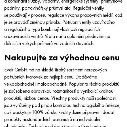
a komunální služby, vodárny, energetické systémy, průmyslové
Nimonic 90
Přesná trubka
H70MFV
AM-350 – AM-5548
45Х14Н14В2М
ac35g2, 36smnpb14, 1.0765
podniky, potravinářský průmysl atd. Regulační ventily
se používají v procesu regulace výkonu pracovních médií, což
Nimonic 263
AM-355 – AM-5547
50X14MF
38x2n2ma, 34CrNiMo6, 40NiCrMo7
je se provádí změnou průtoku. Potrubní ventily uzavíracího
a regulačního typu kombinují vlastnosti regulačních
Haynes 25
Custom 450® - uns S45000
65X13
40hn2ma, 34CrNiMo4, 36hnm
a uzavíracích ventilů. Vrata našla uplatnění především na
dálnicích velkých průměrů ve vodních stavbách.
Haynes 188
Řecký Ascoloy 418
90X18MF
38 hodin, 37 hodin
Nakupujte za výhodnou cenu
Haynes 230
Potrubí odolné proti korozi
95 x 18
38XA, 37Cr4, AISI 5135
Evek GmbH má na skladě široký sortiment nerezových
Hastelloy b2
38HN3MFA, 35nicrmov12-5
potrubních tvarovek za nejlepší cenu. Dodáváme
velkoobchodně i maloobchodně. Popularita těchto produktů
Hastelloy b3
40G, 40Mn4, AISI 1035
je způsobena obrovskou rozmanitostí a vynikající kvalitou
produktů, nízkou cenou. Všechny produkty naší společnosti
Hastelloy c4
38XM, 42CrMo4, AISI 1,7225
jsou vyráběny pod plnou kontrolou technologického řetězce,
což poskytuje 100% záruku kvality. Jsme připraveni dodat
Hastelloy C22
40HH, 36NiCr6, AISI 3135
produkty nestandardních parametrů na individuální
objednávku. Technologické možnosti ve fázích výroby