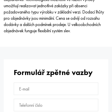
Hastelloy C-276
40XFA, 1,7223, AISI 4142
umožňují realizovat jednotlivé zakázky při absenci
požadovaného typu výrobku v základní verzi. Dodací lhůty
Hastelloy C2000
45X, 45h, 1,7035
pro objednávky jsou minimální. Cena se odvíjí od rozsahu
dodávky a dalších podmínek prodeje. U velkoobchodních
Hastelloy 3
45HN2MFA, k2425, 45hnmf
objednávek funguje flexibilní systém slev.
Hastelloy x
A40G, 44smn28, 1.0762, 46s20
Udimet 500
Udimet 720
Formulář zpětné vazby