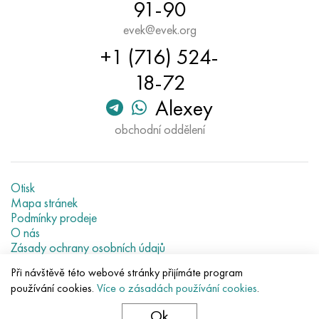
91-90
evek@evek.org
+1 (716) 524-
18-72
Alexey
obchodní oddělení
Otisk
Mapa stránek
Podmínky prodeje
O nás
Zásady ochrany osobních údajů
Current metal prices
Při návštěvě této webové stránky přijímáte program
používání cookies.
Více o zásadách používání cookies
.
© 2007–2026 «Evek GmbH»
Použití obsahu stránek bez přímé vazby zakázáno.
Ok