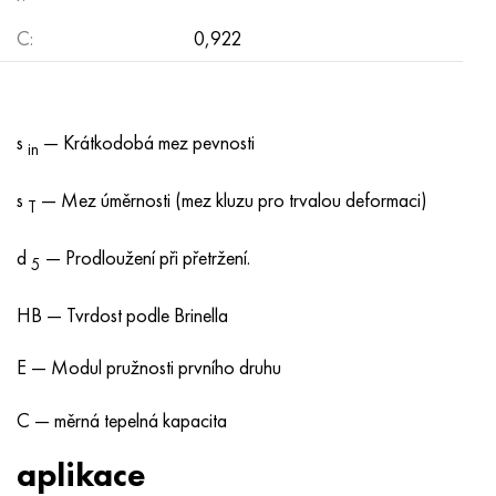
C:
0,922
s
— Krátkodobá mez pevnosti
in
s
— Mez úměrnosti (mez kluzu pro trvalou deformaci)
T
d
— Prodloužení při přetržení.
5
HB — Tvrdost podle Brinella
E — Modul pružnosti prvního druhu
C — měrná tepelná kapacita
aplikace