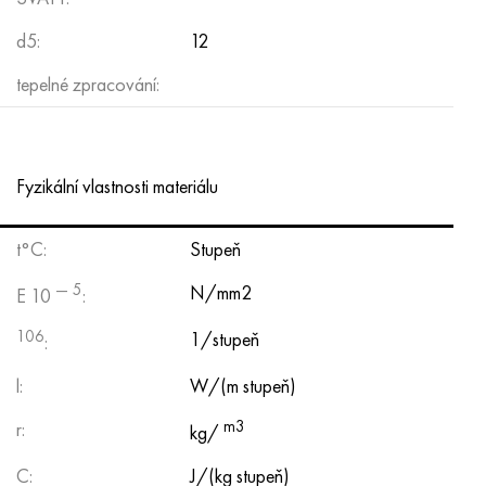
d5:
12
tepelné zpracování:
Fyzikální vlastnosti materiálu
t°С:
Stupeň
— 5
N/mm2
E 10
:
106
1/stupeň
:
l:
W/(m stupeň)
m3
r:
kg/
C:
J/(kg stupeň)