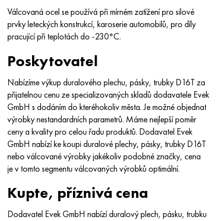
Válcovaná ocel se používá při mírném zatížení pro silové
prvky leteckých konstrukcí, karoserie automobilů, pro díly
pracující při teplotách do -230°C.
Poskytovatel
Nabízíme výkup duralového plechu, pásky, trubky D16T za
přijatelnou cenu ze specializovaných skladů dodavatele Evek
GmbH s dodáním do kteréhokoliv města. Je možné objednat
výrobky nestandardních parametrů. Máme nejlepší poměr
ceny a kvality pro celou řadu produktů. Dodavatel Evek
GmbH nabízí ke koupi duralové plechy, pásky, trubky D16T
nebo válcované výrobky jakékoliv podobné značky, cena
je v tomto segmentu válcovaných výrobků optimální.
Kupte, příznivá cena
Dodavatel Evek GmbH nabízí duralový plech, pásku, trubku