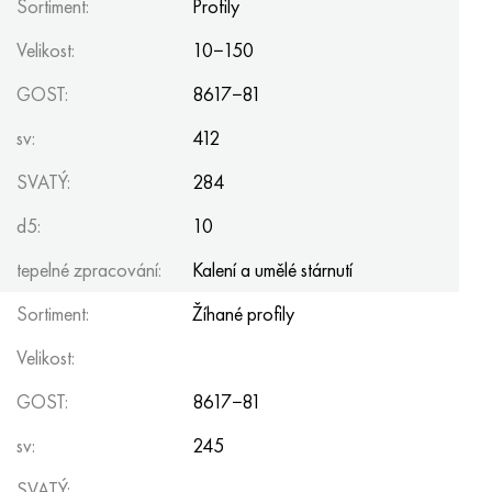
Sortiment:
Profily
Velikost:
10−150
GOST:
8617−81
sv:
412
SVATÝ:
284
d5:
10
tepelné zpracování:
Kalení a umělé stárnutí
Sortiment:
Žíhané profily
Velikost:
GOST:
8617−81
sv:
245
SVATÝ: