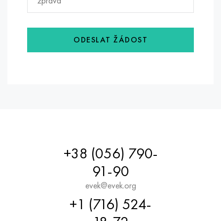
ODESLAT ŽÁDOST
+38 (056) 790-
91-90
evek@evek.org
+1 (716) 524-