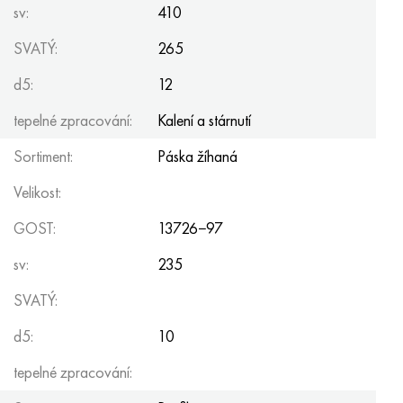
sv:
410
SVATÝ:
265
d5:
12
tepelné zpracování:
Kalení a stárnutí
Sortiment:
Páska žíhaná
Velikost:
GOST:
13726−97
sv:
235
SVATÝ:
d5:
10
tepelné zpracování: