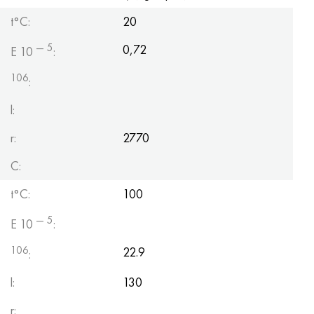
t°С:
20
— 5
0,72
E 10
:
106
:
l:
r:
2770
C:
t°С:
100
— 5
E 10
:
106
22.9
:
l:
130
r: