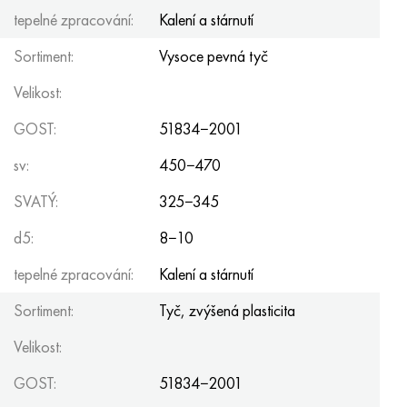
Hastelloy C-276
40XFA, 1,7223, AISI 4142
tepelné zpracování:
Kalení a stárnutí
Sortiment:
Vysoce pevná tyč
Hastelloy C2000
45X, 45h, 1,7035
Velikost:
Hastelloy 3
45HN2MFA, k2425, 45hnmf
GOST:
51834−2001
Hastelloy x
A40G, 44smn28, 1.0762, 46s20
sv:
450−470
Udimet 500
SVATÝ:
325−345
d5:
8−10
Udimet 720
tepelné zpracování:
Kalení a stárnutí
Sortiment:
Tyč, zvýšená plasticita
Velikost:
GOST:
51834−2001