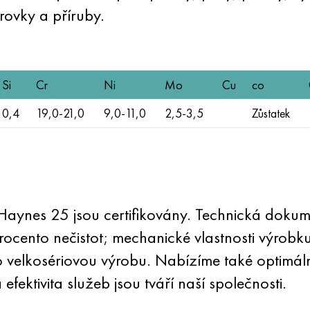
rovky a příruby.
Si
Cr
Ni
Mo
Cu
co
0,4
19,0-21,0
9,0-11,0
2,5-3,5
Zůstatek
aynes 25 jsou certifikovány. Technická doku
ocento nečistot; mechanické vlastnosti výrobku
ro velkosériovou výrobu. Nabízíme také optim
efektivita služeb jsou tváří naší společnosti.