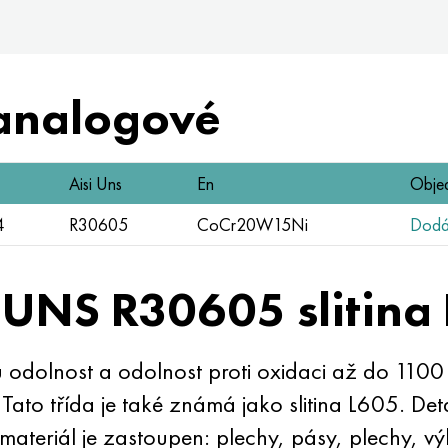
analogové
Aisi Uns
En
Obje
4
R30605
CoCr20W15Ni
Dodáv
 UNS R30605 slitina
dolnost a odolnost proti oxidaci až do 1100 °C
 Tato třída je také známá jako slitina L605. De
ateriál je zastoupen: plechy, pásy, plechy, vý