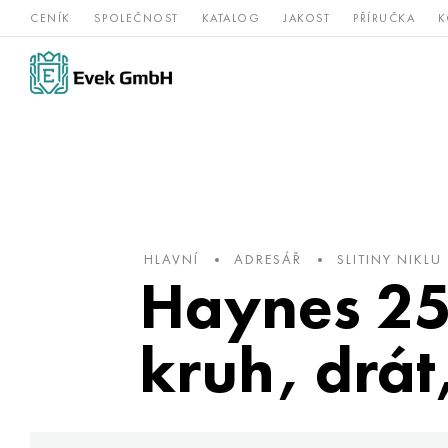
CENÍK
SPOLEČNOST
KATALOG
JAKOST
PŘÍRUČKA
K
Slitiny
nerezová
Vz
Titan
niklu
ocel
žá
HLAVNÍ
ADRESÁŘ
SLITINY NIKLU
Haynes 25®
kruh, drát