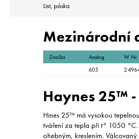
List, páska
Mezinárodní 
Značka
Analog
W. Nr.
605
2.496
Haynes 25™ -
Hines 25™ má vysokou tepelnou o
tváření za tepla při t° 1050 °C.
ohebným, kreslením. Válcovaný m