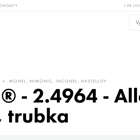
ONTAKTY
+38 (0
ácné a
Bronz, měď,
Ne
ruvzdorné
mosaz
kov
MONEL, NIMONIC, INCONEL, HASTELLOY
 - 2.4964 - Al
, trubka