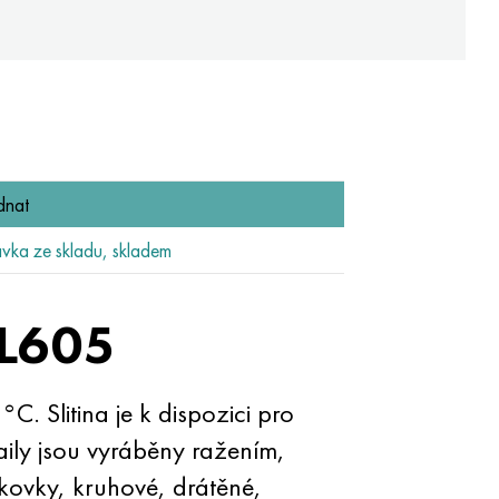
dnat
ka ze skladu, skladem
 L605
. Slitina je k dispozici pro
taily jsou vyráběny ražením,
kovky, kruhové, drátěné,