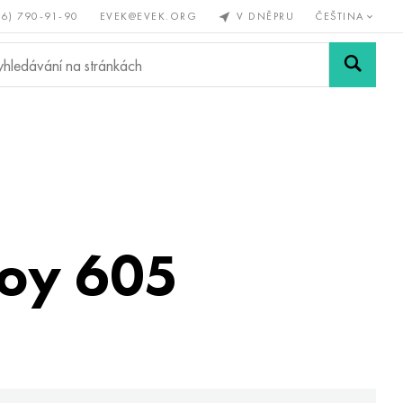
56) 790-91-90
EVEK@EVEK.ORG
V DNĚPRU
ČEŠTINA
železné
Legovaná
Sítě a
y
ocel
spoje
loy 605