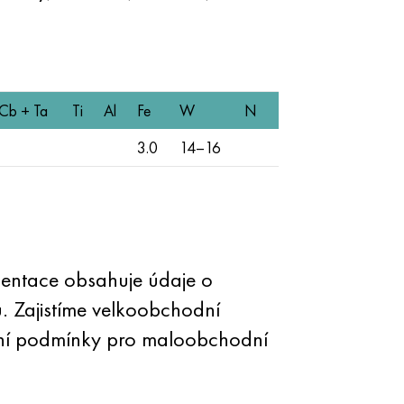
Cb + Ta
Ti
Al
Fe
W
N
3.0
14–16
mentace obsahuje údaje o
. Zajistíme velkoobchodní
ální podmínky pro maloobchodní