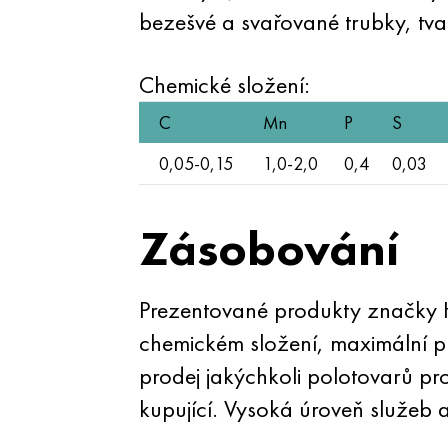
bezešvé a svařované trubky, tva
Chemické složení:
C
Mn
P
S
0,05-0,15
1,0-2,0
0,4
0,03
Zásobování
Prezentované produkty značky H
chemickém složení, maximální pr
prodej jakýchkoli polotovarů p
kupující. Vysoká úroveň služeb a 