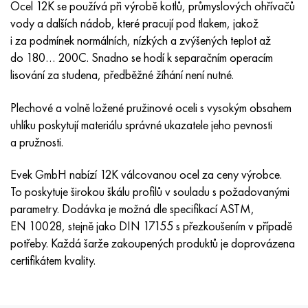
Ocel 12K se používá při výrobě kotlů, průmyslových ohřívačů
MP159
56DGNH
HN73MBTYu
5B
1.4567 - AISI 304Cu
15X16H2AM
30X, AISI 5130, 30h
vody a dalších nádob, které pracují pod tlakem, jakož
i za podmínek normálních, nízkých a zvýšených teplot až
Multimet n155
68NKhVKTYu
XN70YU
TL5
1,4570-aisi303Cu
18X11MNFB
30hgs, 30hgs
do 180… 200C. Snadno se hodí k separačním operacím
lisování za studena, předběžné žíhání není nutné.
Nicrofer 5923 hMo
79NM, Magnifer 7904
HN75 MBTYu
V 6
1.4574 - Slitina PH 15-7 Mo®
18X12VMBFR
30hgsa, 30hgsa
Plechové a volně ložené pružinové oceli s vysokým obsahem
Nicrofer 6030
80NM
XN75TBYu
TS-6
1.4580 - AISI 316Cb
20X12VNMF
30hgsn2a, 30hgsna
uhlíku poskytují materiálu správné ukazatele jeho pevnosti
a pružnosti.
Nitronik 40
80NMV-VI
XN77TYu
14 titan
1,4597 - AISI 204Cu
20H3MMF
30xn2ma, 30CrNiMo8
Evek GmbH nabízí 12K válcovanou ocel za ceny výrobce.
Nitronik 50
80 NHS
XN77TYUR
SP -17
Slitina 28 - 1,4563
21NKMT
30хн3а, 31nicr14
To poskytuje širokou škálu profilů v souladu s požadovanými
parametry. Dodávka je možná dle specifikací ASTM,
Nitronic 60
81HMA
HN78Т
40 titan
Slitina 31 - 1,4562
37X12N8G8MFB
34khn3ma, 36NiCrMo16, 35NiCrMo16
EN 10028, stejně jako DIN 17155 s přezkoušením v případě
potřeby. Každá šarže zakoupených produktů je doprovázena
Nitronik 75
Druhy přesných slitin
HN80TBY
Alloy 254smo® - 1,4547
40X10X2M
35hgs, 35hgs
certifikátem kvality.
Nimonic 80a
Termobimetaly
N65M, EP982
Slitina 926 - 1,4529
40Х9С2
35hgsa, 35hgsa