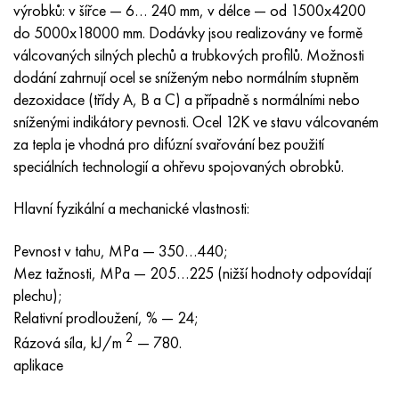
Inotherm
47ND
HN62VMYUT
VT-35
1.4466 - AISI 310MoLn
10X17H13M3T
2,0872, CuNi10Fe1Mn, Cw352h
Červená mosaz
45G2, 45g2, AISI 1144
Р6М5, 1.3343, hs6-5-2, sw7m
výrobků: v šířce — 6… 240 mm, v délce — od 1500x4200
do 5000x18000 mm. Dodávky jsou realizovány ve formě
incotest
47НХР
HN62MVKYU
PT-1M
Slitina Al6xn
10X18N18Yu4D
Silikonový hliníkový bronz
C84400, CuSn2ZnPb
Legovaná konstrukční ocel
Р6М5К5, 1,3243, hs6-5-2-5
válcovaných silných plechů a trubkových profilů. Možnosti
dodání zahrnují ocel se sníženým nebo normálním stupněm
Jette M152
49 KF
HN63 MB
PT-3V
15-7Ph® - 1,4532
11X11N2V2MF
CW301G, C64200
C83600, CuSn5ZnPb
10g2, 10g2, AISI 1513
R6M5F3, 1,3344, hs6-5-3
dezoxidace (třídy A, B a C) a případně s normálními nebo
sníženými indikátory pevnosti. Ocel 12K ve stavu válcovaném
Kobalt 6B
49K2F, 49K2FA-VI
XN65VM
PT-7M
PH 13-8 Po - 1,4534
12Х18Н9Т
křemíkový bronz
12X2H4A, 15NiCr13, 1,5752
Р9М4К8,1,3207
za tepla je vhodná pro difúzní svařování bez použití
speciálních technologií a ohřevu spojovaných obrobků.
maraging 250
Slitina 50N
KhN65VMTYu
2B
1,4542 - 17-4Ph®
13X11N2V2MF
C65500, CuAl11Fe3
AC14, 11SMnPb30
R12F3, 1,3318, sw12
Hlavní fyzikální a mechanické vlastnosti:
René 41
Slitina 50NP
KhN67MVTYu
SPT-2 sv
Custom 455® - 1.4543 - uns s45500
15x11mf
C65620, CuSi3Fe2Zn3
20G, 20mn5
P18, 1,3355, hs18-0-1, sw18
Pevnost v tahu, MPa — 350…440;
Mez tažnosti, MPa — 205…225 (nižší hodnoty odpovídají
Maraging 300
50 NHS
KhN68VKTYU
AT3
1,4545 - 15-5Ph®
15x12vnmf
C65100, CuSi 1,5
20XH3A, AISI 4320, 20hn3a
Uhlíková ocel
plechu);
Relativní prodloužení, % — 24;
Maraging 350
Slitina 52N
KhN68VMTYUK-vd
3M
1,4548 - 17-4Ph®
15H12H2MVFAB
Cín-olověný bronz
20HM, 24CrMo5, 20hm
У10,1.1645, C105W1
2
Rázová síla, kJ/m
— 780.
MP35N
52K12F
KhN70VMTYu
TL3
1,4550 - AISI 347
15X16K5N2MVFAB
c92200, CuSn6Zn4Pb2
25KhGM, 20CrMo5, 1,7264
11G12, 110G13L, X120Mn12
aplikace