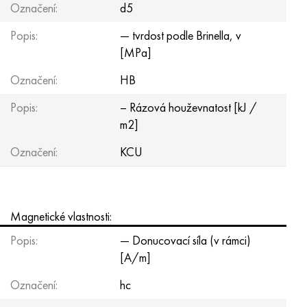
Označení:
d5
Popis:
— tvrdost podle Brinella, v
[MPa]
Označení:
HB
Popis:
– Rázová houževnatost [kJ /
m2]
Označení:
KCU
Magnetické vlastnosti:
Popis:
— Donucovací síla (v rámci)
[A/m]
Označení:
hc