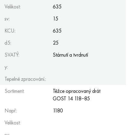
Hastelloy C-276
40XFA, 1,7223, AISI 4142
Velikost:
635
sv:
15
Hastelloy C2000
45X, 45h, 1,7035
KCU:
635
Hastelloy 3
45HN2MFA, k2425, 45hnmf
d5:
25
Hastelloy x
A40G, 44smn28, 1.0762, 46s20
SVATÝ:
Stárnutí a tvrdnutí
Udimet 500
y:
Tepelné zpracování.:
Udimet 720
Sortiment:
Těžce opracovaný drát
GOST 14
118−85
Např.:
1180
Velikost:
sv: