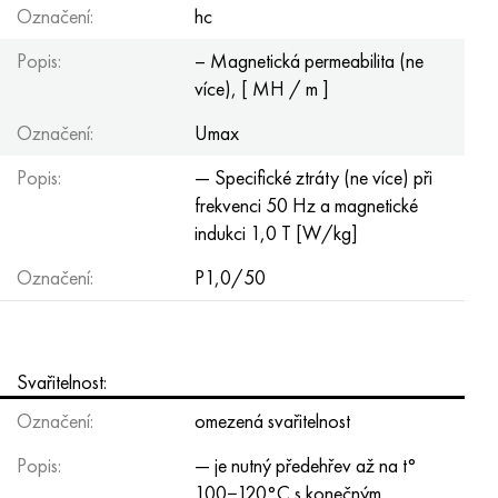
Označení:
hc
Popis:
– Magnetická permeabilita (ne
více), [ MH / m ]
Označení:
Umax
Popis:
— Specifické ztráty (ne více) při
frekvenci 50 Hz a magnetické
indukci 1,0 T [W/kg]
Označení:
P1,0/50
Svařitelnost:
Označení:
omezená svařitelnost
Popis:
— je nutný předehřev až na t°
100−120°С s konečným