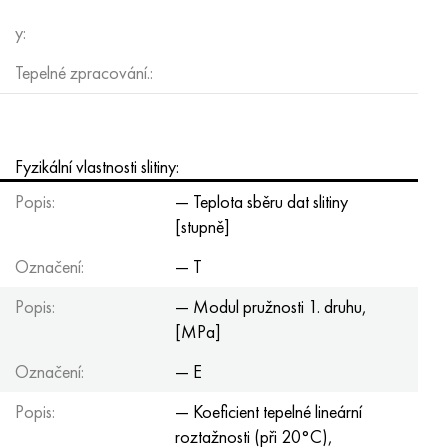
y:
Tepelné zpracování.:
Fyzikální vlastnosti slitiny:
Popis:
— Teplota sběru dat slitiny
[stupně]
Označení:
— T
Popis:
— Modul pružnosti 1. druhu,
[MPa]
Označení:
— E
Popis:
— Koeficient tepelné lineární
roztažnosti (při 20°С),