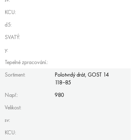
KCU:
d5:
SVATÝ:
y:
Tepelné zpracování.:
Sortiment:
Polotvrdý drát,
GOST 14
118−85
Např.:
980
Velikost:
sv:
KCU: