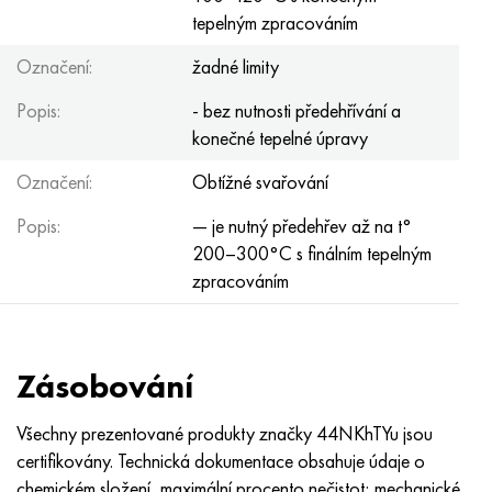
tepelným zpracováním
Označení:
žadné limity
Popis:
- bez nutnosti předehřívání a
konečné tepelné úpravy
Označení:
Obtížné svařování
Popis:
— je nutný předehřev až na t°
200–300°С s finálním tepelným
zpracováním
Zásobování
Všechny prezentované produkty značky 44NKhTYu jsou
certifikovány. Technická dokumentace obsahuje údaje o
chemickém složení, maximální procento nečistot; mechanické