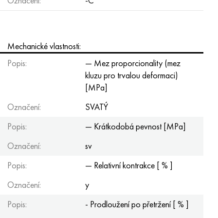
Označení:
-C
Mechanické vlastnosti:
Popis:
— Mez proporcionality (mez
kluzu pro trvalou deformaci)
[MPa]
Označení:
SVATÝ
Popis:
— Krátkodobá pevnost [MPa]
Označení:
sv
Popis:
— Relativní kontrakce [ % ]
Označení:
y
Popis:
- Prodloužení po přetržení [ % ]