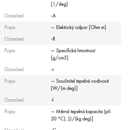
[1/deg]
Označení:
-A
Popis:
— Elektrický odpor [Ohm m]
Označení:
-R
Popis:
— Specifická hmotnost
[g/cm3]
Označení:
-r
Popis:
— Součinitel tepelné vodivosti
[W/(m deg)]
Označení:
-l
Popis:
— Měrná tepelná kapacita (při
20 °C), [J/(kg deg)]