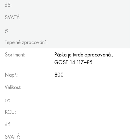
d5:
SVATÝ:
y:
Tepelné zpracování.:
Sortiment:
Páska je tvrdě opracovaná.,
GOST 14
117−85
Např.:
800
Velikost:
sv:
KCU:
d5:
SVATÝ: