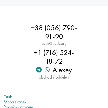
Hastelloy C-276
40XFA, 1,7223, AISI 4142
Hastelloy C2000
45X, 45h, 1,7035
+38 (056) 790-
Hastelloy 3
45HN2MFA, k2425, 45hnmf
91-90
Hastelloy x
A40G, 44smn28, 1.0762, 46s20
evek@evek.org
+1 (716) 524-
Udimet 500
18-72
Udimet 720
Alexey
obchodní oddělení
Otisk
Mapa stránek
Podmínky prodeje