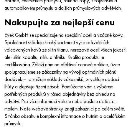
obraně, chemickém průmyslu, rafinaci ropy, strojírenství a
Inotherm
47ND
HN62VMYUT
VT-35
1.4466 - AISI 310MoLn
10X17H13M3T
2,0872, CuNi10Fe1Mn, Cw352h
Červená mosaz
45G2, 45g2, AISI 1144
Р6М5, 1.3343, hs6-5-2, sw7m
automobilovém průmyslu a dalších průmyslových odvětvích.
incotest
47НХР
HN62MVKYU
PT-1M
Slitina Al6xn
10X18N18Yu4D
Silikonový hliníkový bronz
C84400, CuSn2ZnPb
Legovaná konstrukční ocel
Р6М5К5, 1,3243, hs6-5-2-5
Nakupujte za nejlepší cenu
Jette M152
49 KF
HN63 MB
PT-3V
15-7Ph® - 1,4532
11X11N2V2MF
CW301G, C64200
C83600, CuSn5ZnPb
10g2, 10g2, AISI 1513
R6M5F3, 1,3344, hs6-5-3
Evek GmbH se specializuje na speciální oceli a vzácné kovy.
Společnost skladuje široký sortiment vysoce kvalitních
Kobalt 6B
49K2F, 49K2FA-VI
XN65VM
PT-7M
PH 13-8 Po - 1,4534
12Х18Н9Т
křemíkový bronz
12X2H4A, 15NiCr13, 1,5752
Р9М4К8,1,3207
válcovaných kovů ze slitin titanu, nerezové oceli všech jakostí,
ale i slitin kobaltu, niklu a hliníku. Kvalita produktu je
maraging 250
Slitina 50N
KhN65VMTYu
2B
1,4542 - 17-4Ph®
13X11N2V2MF
C65500, CuAl11Fe3
AC14, 11SMnPb30
R12F3, 1,3318, sw12
certifikována. Záleží nám na efektivní cenové politice, úzce
spolupracujeme se zákazníky na vývoji optimálních plánů
René 41
Slitina 50NP
KhN67MVTYu
SPT-2 sv
Custom 455® - 1.4543 - uns s45500
15x11mf
C65620, CuSi3Fe2Zn3
20G, 20mn5
P18, 1,3355, hs18-0-1, sw18
dodávek – to snižuje náklady zákazníků, zrychluje dodací
lhůty a zlepšuje řízení zásob. Pomůžeme vám s výběrem
Maraging 300
50 NHS
KhN68VKTYU
AT3
1,4545 - 15-5Ph®
15x12vnmf
C65100, CuSi 1,5
20XH3A, AISI 4320, 20hn3a
Uhlíková ocel
potřebných produktů v rámci objednávky bez ohledu na
odvětví. Pro více informací volejte nebo pošlete dotaz e-
Maraging 350
Slitina 52N
KhN68VMTYUK-vd
3M
1,4548 - 17-4Ph®
15H12H2MVFAB
Cín-olověný bronz
20HM, 24CrMo5, 20hm
У10,1.1645, C105W1
mailem. Naše webové stránky. znají zákazníci po celém světě.
Stránka obsahuje komplexní informace o hutním a ocelářském
MP35N
52K12F
KhN70VMTYu
TL3
1,4550 - AISI 347
15X16K5N2MVFAB
c92200, CuSn6Zn4Pb2
25KhGM, 20CrMo5, 1,7264
11G12, 110G13L, X120Mn12
průmyslu.