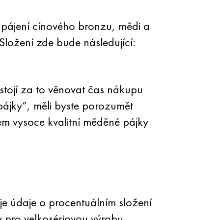
o pájení cínového bronzu, mědi a
Složení zde bude následující:
tojí za to věnovat čas nákupu
pájky“, měli byste porozumět
em vysoce kvalitní měděné pájky
e údaje o procentuálním složení
 pro velkosériovou výrobu.