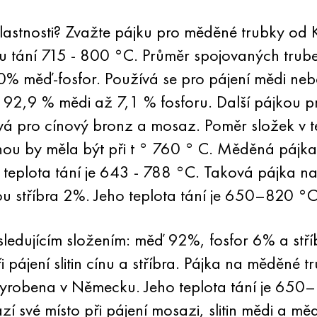
astnosti? Zvažte pájku pro měděné trubky od K
u tání 715 - 800 °C. Průměr spojovaných trub
% měď-fosfor. Používá se pro pájení mědi nebo s
ě: 92,9 % mědi až 7,1 % fosforu. Další pájkou 
á pro cínový bronz a mosaz. Poměr složek v této
tinou by měla být při t ° 760 ° C. Měděná pájk
o teplota tání je 643 - 788 °C. Taková pájka 
ou stříbra 2%. Jeho teplota tání je 650–820 °С
ledujícím složením: měď 92%, fosfor 6% a stří
i pájení slitin cínu a stříbra. Pájka na měděné
vyrobena v Německu. Jeho teplota tání je 650
í své místo při pájení mosazi, slitin mědi a měd