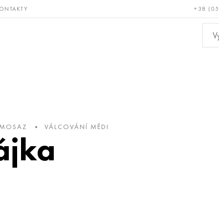
ONTAKTY
+38 (0
ácné a
Bronz, měď,
Ne
ruvzdorné
mosaz
kov
 MOSAZ
VÁLCOVÁNÍ MĚDI
ájka