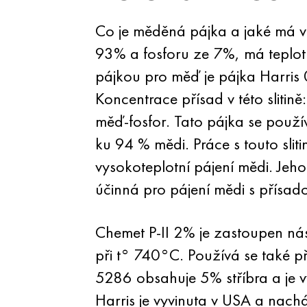
Co je měděná pájka a jaké má vl
93% a fosforu ze 7%, má teplot
pájkou pro měď je pájka Harris 0
Koncentrace přísad v této slitin
měď-fosfor. Tato pájka se použív
ku 94 % mědi. Práce s touto sli
vysokoteplotní pájení mědi. Jeh
účinná pro pájení mědi s přísad
Chemet P-II 2% je zastoupen nás
při t° 740°C. Používá se také př
5286 obsahuje 5% stříbra a je 
Harris je vyvinuta v USA a nacház