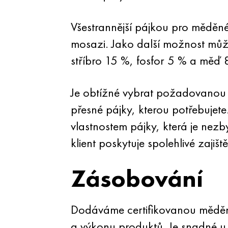
Všestrannější pájkou pro měděné
mosazi. Jako další možnost může
stříbro 15 %, fosfor 5 % a měď 
Je obtížné vybrat požadovanou 
přesné pájky, kterou potřebuje
vlastnostem pájky, která je nez
klient poskytuje spolehlivé zajiště
Zásobování
Dodáváme certifikovanou měděno
a výkonu produktů. Je snadné u 