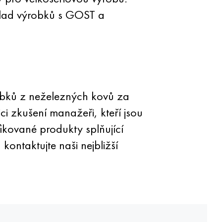
ulad výrobků s GOST a
obků z neželezných kovů za
i zkušení manažeři, kteří jsou
ikované produkty splňující
kontaktujte naši nejbližší