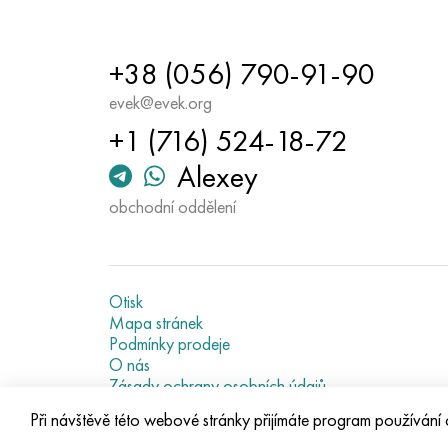
+38 (056) 790-91-90
evek@evek.org
+1 (716) 524-18-72
Alexey
obchodní oddělení
Otisk
Mapa stránek
Podmínky prodeje
O nás
Zásady ochrany osobních údajů
Current metal prices
Při návštěvě této webové stránky přijímáte program používání