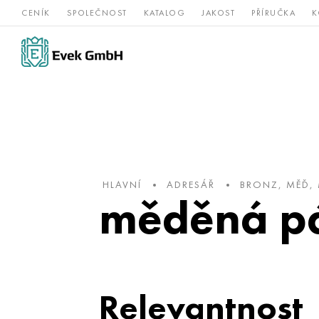
CENÍK
SPOLEČNOST
KATALOG
JAKOST
PŘÍRUČKA
K
Slitiny
nerezová
Vz
Titan
niklu
ocel
žá
HLAVNÍ
ADRESÁŘ
BRONZ, MĚĎ,
měděná p
Relevantnost