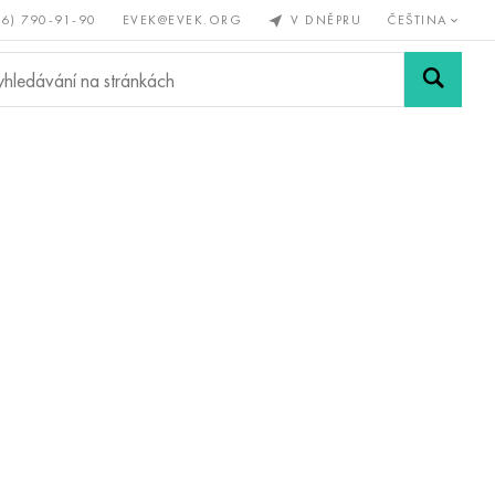
56) 790-91-90
EVEK@EVEK.ORG
V DNĚPRU
ČEŠTINA
železné
Legovaná
Sítě a
y
ocel
spoje