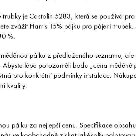
 trubky je Castolin 5283, která se používá pr
te zvážit Harris 15% pájku pro pájení trubek. 
80 %.
měděnou pájku z předloženého seznamu, ale s
te. Abyste lépe porozuměli bodu „cena měděné 
bytná pro konkrétní podmínky instalace. Nákup
ní kvality.
u pájku za nejlepší cenu. Specifikace obsahuj
nás velkoobchodně získat jakékoliv polotovary