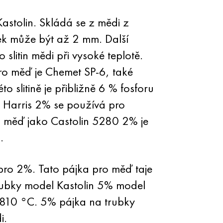
astolin. Skládá se z mědi z
ek může být až 2 mm. Další
litin mědi při vysoké teplotě.
pro měď je Chemet SP-6, také
 slitině je přibližně 6 % fosforu
a Harris 2% se používá pro
na měď jako Castolin 5280 2% je
.
bro 2%. Tato pájka pro měď taje
 trubky model Kastolin 5% model
–810 °С. 5% pájka na trubky
i.