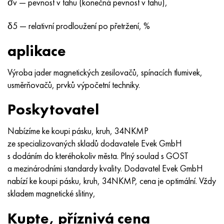
σv — pevnost v tahu (konečná pevnost v tahu),
δ5 — relativní prodloužení po přetržení, %
aplikace
Výroba jader magnetických zesilovačů, spínacích tlumivek,
usměrňovačů, prvků výpočetní techniky.
Poskytovatel
Nabízíme ke koupi pásku, kruh, 34NKMP
ze specializovaných skladů dodavatele Evek GmbH
s dodáním do kteréhokoliv města. Plný soulad s GOST
a mezinárodními standardy kvality. Dodavatel Evek GmbH
nabízí ke koupi pásku, kruh, 34NKMP, cena je optimální. Vždy
skladem magnetické slitiny,
Kupte, příznivá cena