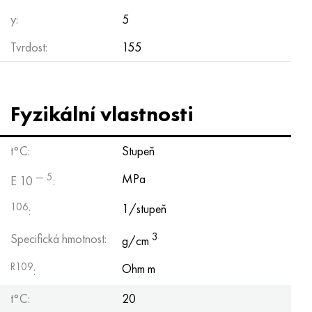
Nimonic 90
Přesná trubka
H70MFV
AM-350 – AM-5548
45Х14Н14В2М
ac35g2, 36smnpb14, 1.0765
y:
5
Nimonic 263
AM-355 – AM-5547
50X14MF
38x2n2ma, 34CrNiMo6, 40NiCrMo7
Tvrdost:
155
Haynes 25
Custom 450® - uns S45000
65X13
40hn2ma, 34CrNiMo4, 36hnm
Fyzikální vlastnosti
Haynes 188
Řecký Ascoloy 418
90X18MF
38 hodin, 37 hodin
Haynes 230
Potrubí odolné proti korozi
95 x 18
38XA, 37Cr4, AISI 5135
t°C:
Stupeň
— 5
MPa
E 10
:
Hastelloy b2
38HN3MFA, 35nicrmov12-5
106
1/stupeň
:
Hastelloy b3
40G, 40Mn4, AISI 1035
3
Specifická hmotnost:
g/cm
Hastelloy c4
38XM, 42CrMo4, AISI 1,7225
R109
Ohm m
:
Hastelloy C22
40HH, 36NiCr6, AISI 3135
t°C:
20