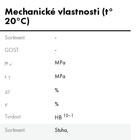
Inotherm
47ND
HN62VMYUT
VT-35
1.4466 - AISI 310MoLn
10X17H13M3T
2,0872, CuNi10Fe1Mn, Cw352h
Červená mosaz
45G2, 45g2, AISI 1144
Р6М5, 1.3343, hs6-5-2, sw7m
Mechanické vlastnosti (t°
incotest
47НХР
HN62MVKYU
PT-1M
Slitina Al6xn
10X18N18Yu4D
Silikonový hliníkový bronz
C84400, CuSn2ZnPb
Legovaná konstrukční ocel
Р6М5К5, 1,3243, hs6-5-2-5
20°C)
Jette M152
49 KF
HN63 MB
PT-3V
15-7Ph® - 1,4532
11X11N2V2MF
CW301G, C64200
C83600, CuSn5ZnPb
10g2, 10g2, AISI 1513
R6M5F3, 1,3344, hs6-5-3
Sortiment:
-
Kobalt 6B
49K2F, 49K2FA-VI
XN65VM
PT-7M
PH 13-8 Po - 1,4534
12Х18Н9Т
křemíkový bronz
12X2H4A, 15NiCr13, 1,5752
Р9М4К8,1,3207
GOST:
-
je
:
MPa
maraging 250
Slitina 50N
KhN65VMTYu
2B
1,4542 - 17-4Ph®
13X11N2V2MF
C65500, CuAl11Fe3
AC14, 11SMnPb30
R12F3, 1,3318, sw12
v
s
:
MPa
T
René 41
Slitina 50NP
KhN67MVTYu
SPT-2 sv
Custom 455® - 1.4543 - uns s45500
15x11mf
C65620, CuSi3Fe2Zn3
20G, 20mn5
P18, 1,3355, hs18-0-1, sw18
:
%
d5
Maraging 300
50 NHS
KhN68VKTYU
AT3
1,4545 - 15-5Ph®
15x12vnmf
C65100, CuSi 1,5
20XH3A, AISI 4320, 20hn3a
Uhlíková ocel
y:
%
Maraging 350
Slitina 52N
KhN68VMTYUK-vd
3M
1,4548 - 17-4Ph®
15H12H2MVFAB
Cín-olověný bronz
20HM, 24CrMo5, 20hm
У10,1.1645, C105W1
10−1
Tvrdost:
HB
MP35N
52K12F
KhN70VMTYu
TL3
1,4550 - AISI 347
15X16K5N2MVFAB
c92200, CuSn6Zn4Pb2
25KhGM, 20CrMo5, 1,7264
11G12, 110G13L, X120Mn12
Sortiment:
Stuha,