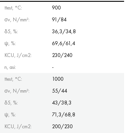
ttest, °С:
900
σv, N/mm²:
91/84
δ5, %:
36,3/34,8
ψ, %:
69,6/61,4
KCU, J/cm2:
230/240
n, asi:
-
ttest, °С:
1000
σv, N/mm²:
55/44
δ5, %:
43/38,3
ψ, %:
71,3/68,8
KCU, J/cm2:
200/230