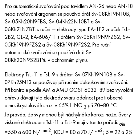
Pro automatické svařování pod tavidlem AN-26 nebo AN-18
nebo svařování argonem se používá drát Sv-08Kh19N10B,
Sv-05Kh20N9FBS, Sv-04Kh22N10BT a Sv-
06Kh21N7BT; s ruční — elektrody typu EA-1F2 značek TsL-
2B2, GL-2, EA-606/11 s drátem Sv-05Kh19N9FZS2, Sv-
05Kh19N9FZS2 a Sv-08Kh19N9F2S2. Pro ruční
automatické svařování se používá drát Sv-
08Kh20N9S2BTYu v ochranném plynu.
Elektrody TsL-11 a TsL-9 s drátem Sv-07Kh19N10B a Sv-
07Kh25N13 se používají při ručním obloukovém svařování.
Při kontrole podle AM a AMU GOST 6032−89 bez vyvolání
ohřevu dávají tyto elektrody svaru odolnost proti obecné
a mezikrystalové korozi v 65% HNO
při 70−80 °C.
3
Je pravda, že švy mohou být náchylné ke korozi nože. Svary
získané elektrodami TsL-11 a TsL-9 mají v tomto pořadí:
σin
mm2
cm2
=550 a 600 N/
; KCU = 80 a 70 J/
; 5 = 22 a 2%.