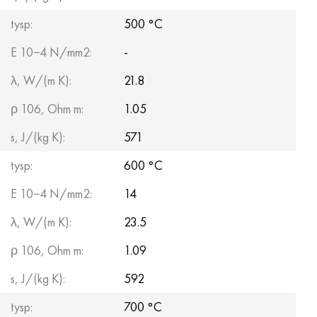
tysp:
500 °С
E 10−4 N/mm2:
-
λ, W/(m K):
21.8
ρ 106, Ohm m:
1.05
s, J/(kg K):
571
tysp:
600 °С
E 10−4 N/mm2:
14
λ, W/(m K):
23.5
ρ 106, Ohm m:
1.09
s, J/(kg K):
592
tysp:
700 °С