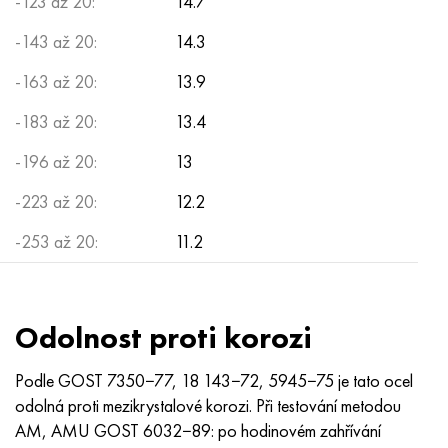
-123 až 20:
14.7
-143 až 20:
14.3
-163 až 20:
13.9
-183 až 20:
13.4
-196 až 20:
13
-223 až 20:
12.2
-253 až 20:
11.2
Odolnost proti korozi
Podle GOST 7350−77, 18 143−72, 5945−75 je tato ocel
odolná proti mezikrystalové korozi. Při testování metodou
AM, AMU GOST 6032−89: po hodinovém zahřívání