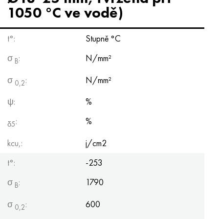
1050 °C ve vodě)
t°:
Stupně °C
σ
:
N/mm²
B
σ
:
N/mm²
0,2
ψ:
%
:
%
δ5
kcu,:
j/cm2
t°:
-253
σ
:
1790
B
σ
:
600
0,2