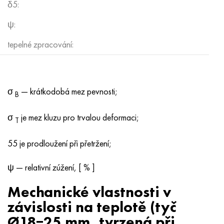
δ5:
ψ:
tepelné zpracování:
σ
— krátkodobá mez pevnosti;
B
σ
je mez kluzu pro trvalou deformaci;
T
55 je prodloužení při přetržení;
ψ — relativní zúžení, [ % ]
Mechanické vlastnosti v
závislosti na teplotě (tyč
Ø18−25 mm, tvrzená při