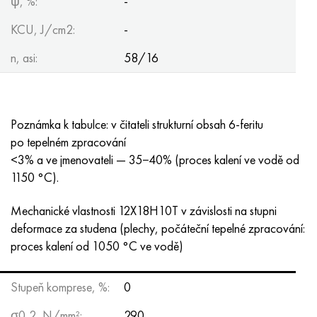
ψ, %:
-
KCU, J/cm2:
-
n, asi:
58/16
Poznámka k tabulce: v čitateli strukturní obsah 6-feritu
po tepelném zpracování
<3% a ve jmenovateli — 35−40% (proces kalení ve vodě od
1150 °C).
Mechanické vlastnosti 12X18H10T v závislosti na stupni
deformace za studena (plechy, počáteční tepelné zpracování:
proces kalení od 1050 °C ve vodě)
Stupeň komprese, %:
0
σ0,2, N/mm²:
290