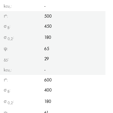
kcu,:
-
t°:
500
σ
:
450
B
σ
:
180
0,2
ψ:
65
:
29
δ5
kcu,:
-
t°:
600
σ
:
400
B
σ
:
180
0,2
ψ:
61