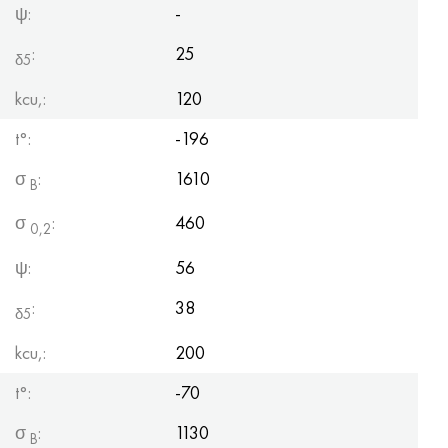
ψ:
-
:
25
δ5
kcu,:
120
t°:
-196
σ
:
1610
B
σ
:
460
0,2
ψ:
56
:
38
δ5
kcu,:
200
t°:
-70
σ
:
1130
B