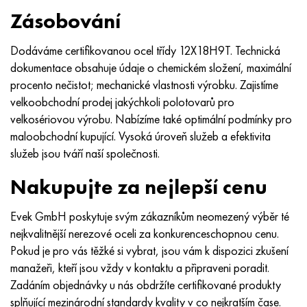
Zásobování
Dodáváme certifikovanou ocel třídy 12X18H9T. Technická
dokumentace obsahuje údaje o chemickém složení, maximální
procento nečistot; mechanické vlastnosti výrobku. Zajistíme
velkoobchodní prodej jakýchkoli polotovarů pro
velkosériovou výrobu. Nabízíme také optimální podmínky pro
maloobchodní kupující. Vysoká úroveň služeb a efektivita
služeb jsou tváří naší společnosti.
Nakupujte za nejlepší cenu
Evek GmbH poskytuje svým zákazníkům neomezený výběr té
nejkvalitnější nerezové oceli za konkurenceschopnou cenu.
Pokud je pro vás těžké si vybrat, jsou vám k dispozici zkušení
manažeři, kteří jsou vždy v kontaktu a připraveni poradit.
Zadáním objednávky u nás obdržíte certifikované produkty
splňující mezinárodní standardy kvality v co nejkratším čase.