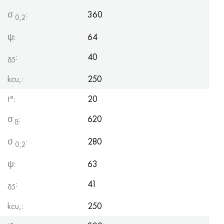
σ
:
360
0,2
ψ:
64
:
40
δ5
kcu,:
250
t°:
20
σ
:
620
B
σ
:
280
0,2
ψ:
63
:
41
δ5
kcu,:
250