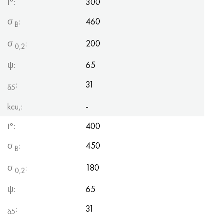
t°:
300
σ
:
460
B
σ
:
200
0,2
ψ:
65
:
31
δ5
kcu,:
-
t°:
400
σ
:
450
B
σ
:
180
0,2
ψ:
65
:
31
δ5