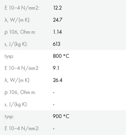
E 10−4 N/mm2:
12.2
λ, W/(m K):
24.7
ρ 106, Ohm m:
1.14
s, J/(kg K):
613
tysp:
800 °С
E 10−4 N/mm2:
9.1
λ, W/(m K):
26.4
ρ 106, Ohm m:
-
s, J/(kg K):
-
tysp:
900 °С
E 10−4 N/mm2:
-