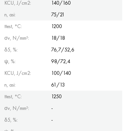
KCU, J/cm2:
140/160
n, asi:
75/21
ttest, °С:
1200
σv, N/mm²:
18/18
δ5, %:
76,7/52,6
ψ, %:
98/72,4
KCU, J/cm2:
100/140
n, asi:
61/13
ttest, °С:
1250
σv, N/mm²:
-
δ5, %:
-