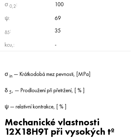
σ
:
100
0,2
ψ:
69
:
35
δ5
kcu,:
-
σ
— Krátkodobá mez pevnosti, [MPa]
in
δ
, — Prodloužení při přetržení, [ % ]
5
ψ — relativní kontrakce, [ % ]
Mechanické vlastnosti
12X18H9T při vysokých tº