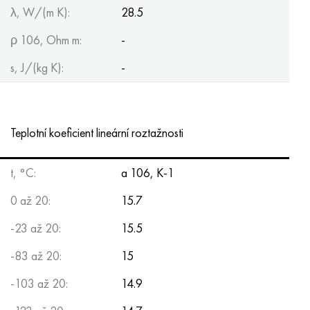
λ, W/(m K):
28.5
ρ 106, Ohm m:
-
s, J/(kg K):
-
Teplotní koeficient lineární roztažnosti
t, °С:
a 106, K-1
0 až 20:
15.7
-23 až 20:
15.5
-83 až 20:
15
-103 až 20:
14.9