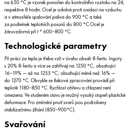
na 650 °C je vzorek ponořen do kontrolního roztoku na 24,
respektive 8 hodin. Ocel je odolná proti oxidaci na vzduchu
a v atmosféře spalování paliva do 900 °C a také
za podmínek teplotních posunů do 800 °C.Ocel je
žáruvzdorná při t ° 600−800 °С.
Technologické parametry
Při práci za tepla je třeba vzít v úvahu obsah 8-feritu. Ingoty
s 20% 8-feritu a více se zahřívají na 1250 °C, obsahující
16−19% — až na 1255 °C; obsahující méně než 16% —
do 1270 °C. Obvykle se tlakové zpracování provádí při
teplotě 1180−850 °C. Rychlost ohřevu a chlazení není
omezena. Ve studeném stavu je možný vysoký stupeň plastické
deformace. Pro zmírnění pnutí svarů jsou podrobeny
stabilizačnímu žíhání (850−900°C).
Svařování