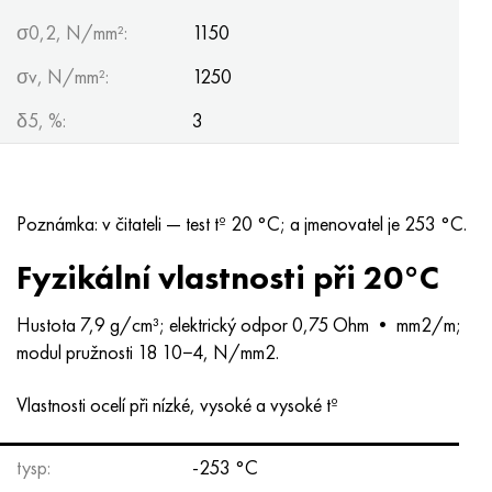
σ0,2, N/mm²:
1150
σv, N/mm²:
1250
δ5, %:
3
Poznámka: v čitateli — test tº 20 °C; a jmenovatel je 253 °C.
Fyzikální vlastnosti při 20°C
Hustota 7,9 g/cm³; elektrický odpor 0,75 Ohm • mm2/m;
modul pružnosti 18 10−4, N/mm2.
Vlastnosti ocelí při nízké, vysoké a vysoké tº
tysp:
-253 °С