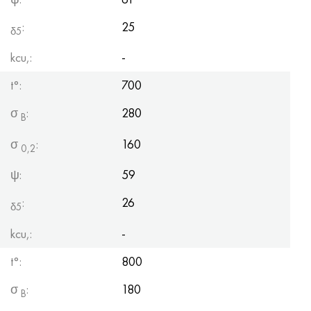
:
25
δ5
kcu,:
-
t°:
700
σ
:
280
B
σ
:
160
0,2
ψ:
59
:
26
δ5
kcu,:
-
t°:
800
σ
:
180
B