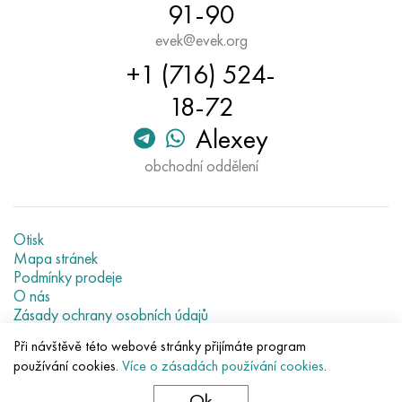
91-90
evek@evek.org
+1 (716) 524-
18-72
Alexey
obchodní oddělení
Otisk
Mapa stránek
Podmínky prodeje
O nás
Zásady ochrany osobních údajů
Current metal prices
Při návštěvě této webové stránky přijímáte program
používání cookies.
Více o zásadách používání cookies
.
© 2007–2026 «Evek GmbH»
Použití obsahu stránek bez přímé vazby zakázáno.
Ok