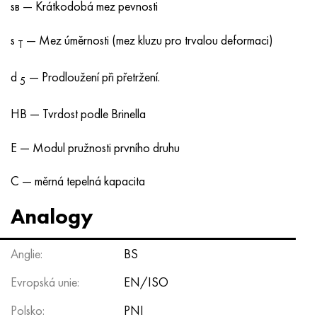
sв — Krátkodobá mez pevnosti
s
— Mez úměrnosti (mez kluzu pro trvalou deformaci)
T
d
— Prodloužení při přetržení.
5
HB — Tvrdost podle Brinella
E — Modul pružnosti prvního druhu
C — měrná tepelná kapacita
Analogy
Anglie:
BS
Evropská unie:
EN/ISO
Polsko:
PNI