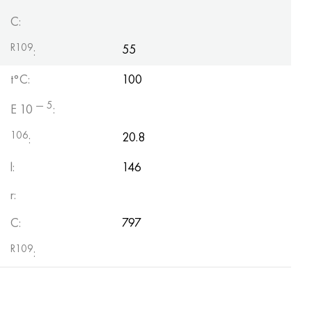
C:
R109
55
:
t°С:
100
— 5
E 10
:
106
20.8
:
l:
146
r:
C:
797
R109
: