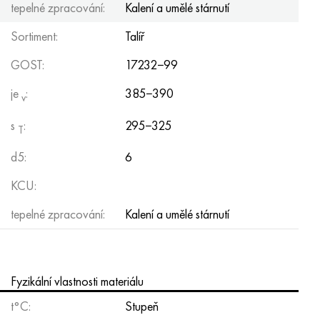
tepelné zpracování:
Kalení a umělé stárnutí
Hastelloy C-276
40XFA, 1,7223, AISI 4142
Sortiment:
Talíř
Hastelloy C2000
45X, 45h, 1,7035
GOST:
17232−99
Hastelloy 3
45HN2MFA, k2425, 45hnmf
je
:
385−390
v
Hastelloy x
A40G, 44smn28, 1.0762, 46s20
s
:
295−325
T
Udimet 500
d5:
6
KCU:
Udimet 720
tepelné zpracování:
Kalení a umělé stárnutí
Fyzikální vlastnosti materiálu
t°С:
Stupeň