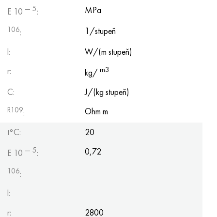
— 5
MPa
E 10
:
106
1/stupeň
:
l:
W/(m stupeň)
m3
r:
kg/
C:
J/(kg stupeň)
R109
Ohm m
:
t°С:
20
— 5
0,72
E 10
:
106
:
l:
r:
2800