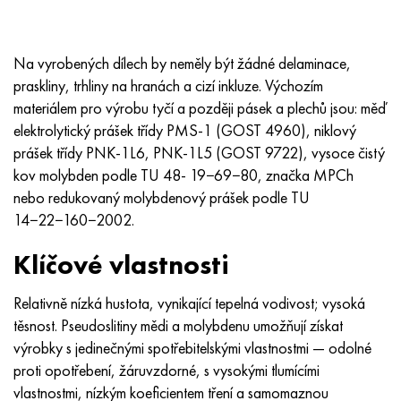
Na vyrobených dílech by neměly být žádné delaminace,
praskliny, trhliny na hranách a cizí inkluze. Výchozím
materiálem pro výrobu tyčí a později pásek a plechů jsou: měď
elektrolytický prášek třídy PMS-1 (GOST 4960), niklový
prášek třídy PNK-1L6, PNK-1L5 (GOST 9722), vysoce čistý
kov molybden podle TU 48- 19−69−80, značka MPCh
nebo redukovaný molybdenový prášek podle TU
14−22−160−2002.
Klíčové vlastnosti
Relativně nízká hustota, vynikající tepelná vodivost; vysoká
těsnost. Pseudoslitiny mědi a molybdenu umožňují získat
výrobky s jedinečnými spotřebitelskými vlastnostmi — odolné
proti opotřebení, žáruvzdorné, s vysokými tlumícími
vlastnostmi, nízkým koeficientem tření a samomaznou