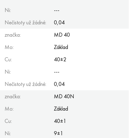
Hastelloy C-276
40XFA, 1,7223, AISI 4142
Ni:
---
Hastelloy C2000
45X, 45h, 1,7035
Nečistoty už žádné:
0,04
značka:
Hastelloy 3
45HN2MFA, k2425, 45hnmf
MD 40
Mo:
Základ
Hastelloy x
A40G, 44smn28, 1.0762, 46s20
Cu:
40±2
Udimet 500
Ni:
---
Udimet 720
Nečistoty už žádné:
0,04
značka:
MD 40N
Mo:
Základ
Cu:
40±1
Ni:
9±1