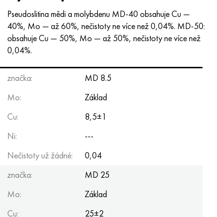
Nimonic 90
Přesná trubka
H70MFV
AM-350 – AM-5548
45Х14Н14В2М
ac35g2, 36smnpb14, 1.0765
Pseudoslitina mědi a molybdenu MD-40 obsahuje Cu —
40%, Mo — až 60%, nečistoty ne více než 0,04%. MD-50:
Nimonic 263
AM-355 – AM-5547
50X14MF
38x2n2ma, 34CrNiMo6, 40NiCrMo7
obsahuje Cu — 50%, Mo — až 50%, nečistoty ne více než
0,04%.
Haynes 25
Custom 450® - uns S45000
65X13
40hn2ma, 34CrNiMo4, 36hnm
značka:
Haynes 188
Řecký Ascoloy 418
90X18MF
38 hodin, 37 hodin
MD 8.5
Mo:
Základ
Haynes 230
Potrubí odolné proti korozi
95 x 18
38XA, 37Cr4, AISI 5135
Cu:
8,5±1
Hastelloy b2
38HN3MFA, 35nicrmov12-5
Ni:
---
Hastelloy b3
40G, 40Mn4, AISI 1035
Nečistoty už žádné:
0,04
značka:
Hastelloy c4
38XM, 42CrMo4, AISI 1,7225
MD 25
Mo:
Základ
Hastelloy C22
40HH, 36NiCr6, AISI 3135
Cu:
25±2