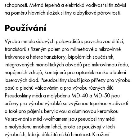
schopností. Měrná tepelná a elektrická vodivost slitin závisí
na poměru hlavních složek slitiny a zbytkové pórovitosti.
Používání
Výroba metaloxidových polovodičů s povrchovou difúzí,
tranzistorů s řízeným polem pro milimetrové a mikrovlnné
frekvence a heterotranzistory, bipolárních součástek,
integrovaných monolitických obvodů pro mikrovlnnou řadu,
napájecích zdrojů, kontejnerů pro optoelektroniku a balení
laserových diod. Pseudoslitiny slouží jako přířezy pro výrobu
pásů a plechů válcováním a pro výrobu různých dílů.
Pseudoslitiny mědi a molybdenu MD-40 a MD-50 jsou
určeny pro výrobu výrobků se zvýšenou tepelnou vodivostí
a také pro pájení s beryliovou a aluminovou keramikou.
Ve srovnání s měď-wolframem jsou pseudoslitiny mědi
a molybdenu mnohem lehčí, proto se používají v těch
výrobcích, kde je důležitá nízká hmotnost. K ražení