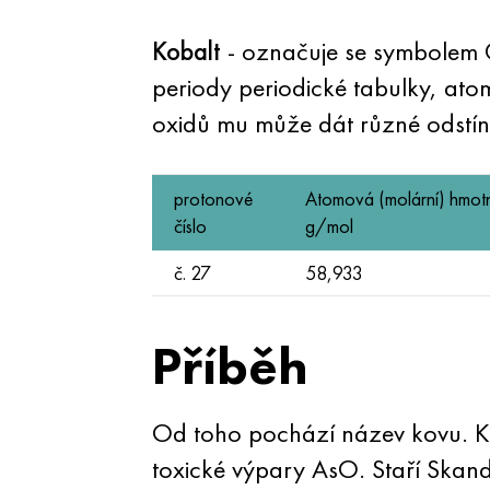
Kobalt
- označuje se symbolem C
periody periodické tabulky, atom
oxidů mu může dát různé odstín
protonové
Atomová (molární) hmot
číslo
g/mol
č. 27
58,933
Příběh
Od toho pochází název kovu. Kobo
toxické výpary AsO. Staří Skandi