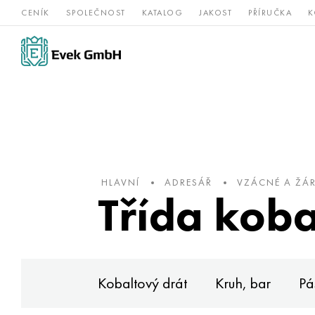
CENÍK
SPOLEČNOST
KATALOG
JAKOST
PŘÍRUČKA
K
Slitiny
nerezová
Vz
Titan
niklu
ocel
žá
HLAVNÍ
ADRESÁŘ
VZÁCNÉ A ŽÁ
Třída koba
Kobaltový drát
Kruh, bar
Pá