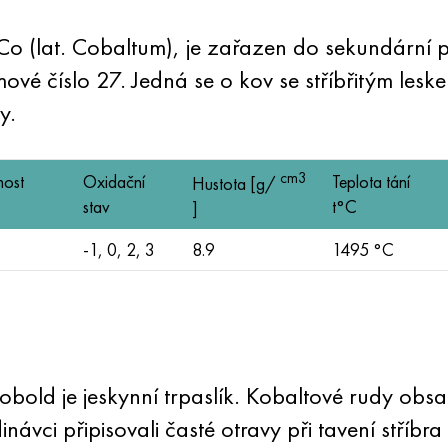
o (lat. Cobaltum), je zařazen do sekundární 
ové číslo 27. Jedná se o kov se stříbřitým les
y.
cm3
nost
Oxidační
Teplota tání
Hustota [g/
stav
t°C
]
-1, 0, 2, 3
8.9
1495 °C
ld je jeskynní trpaslík. Kobaltové rudy obsahu
návci připisovali časté otravy při tavení stří