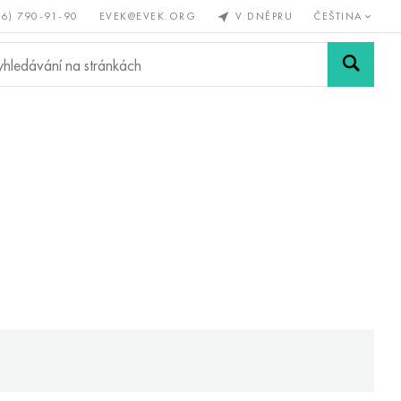
56) 790-91-90
EVEK@EVEK.ORG
V DNĚPRU
ČEŠTINA
železné
Legovaná
Sítě a
y
ocel
spoje