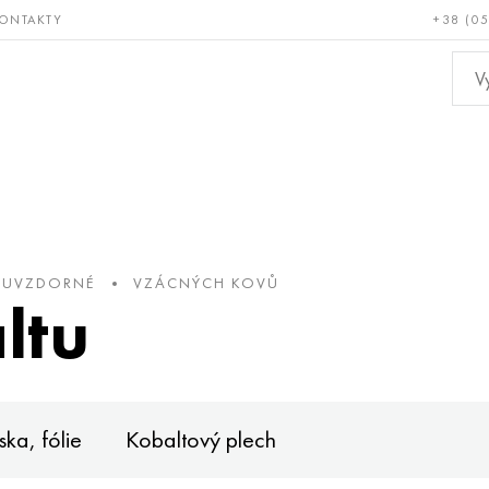
ONTAKTY
+38 (0
ácné a
Bronz, měď,
Ne
ruvzdorné
mosaz
kov
RUVZDORNÉ
VZÁCNÝCH KOVŮ
ltu
ska, fólie
Kobaltový plech