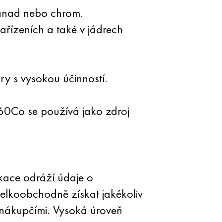
vanad nebo chrom.
ařízeních a také v jádrech
ory s vysokou účinností.
 60Co se používá jako zdroj
kace odráží údaje o
elkoobchodně získat jakékoliv
 nákupčími. Vysoká úroveň