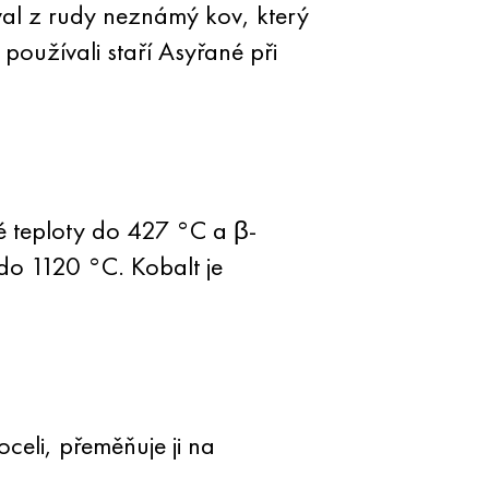
val z rudy neznámý kov, který
 používali staří Asyřané při
vé teploty do 427 °C a β-
 do 1120 °C. Kobalt je
celi, přeměňuje ji na