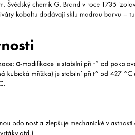
ěm. Švédský chemik G. Brand v roce 1735 izolo
eriváty kobaltu dodávají sklu modrou barvu – tu
tnosti
kace: α-modifikace je stabilní při t° od pokojo
á kubická mřížka) je stabilní při t° od 427 °C
C.
ou odolnost a zlepšuje mechanické vlastnosti o
 vrtáky atd.)