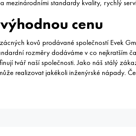
mezinárodními standardy kvality, rychlý servis 
 výhodnou cenu
vzácných kovů prodávané společností Evek Gm
tandardní rozměry dodáváme v co nejkratším ča
inují tvář naší společnosti. Jako náš stálý zák
může realizovat jakékoli inženýrské nápady. 