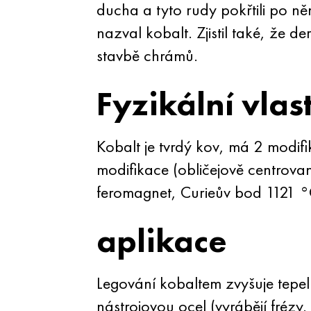
ducha a tyto rudy pokřtili po n
nazval kobalt. Zjistil také, že d
stavbě chrámů.
Fyzikální vlas
Kobalt je tvrdý kov, má 2 modifi
modifikace (obličejově centrovan
feromagnet, Curieův bod 1121 °
aplikace
Legování kobaltem zvyšuje tepeln
nástrojovou ocel (vyrábějí frézy,