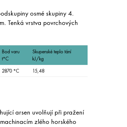
podskupiny osmé skupiny 4.
kem. Tenká vrstva povrchových
Bod varu
Skupenské teplo tání
t°C
kJ/kg
2870 °С
15,48
jící arsen uvolňují při pražení
bra machinacím zlého horského