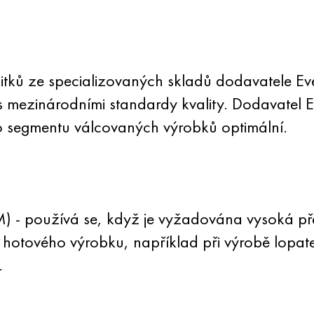
tků ze specializovaných skladů dodavatele 
 s mezinárodními standardy kvality. Dodavatel
to segmentu válcovaných výrobků optimální.
) - používá se, když je vyžadována vysoká pře
 hotového výrobku, například při výrobě lopate
.