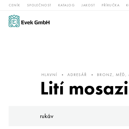
CENÍK
SPOLEČNOST
KATALOG
JAKOST
PŘÍRUČKA
K
Slitiny
nerezová
Vz
Titan
niklu
ocel
žá
HLAVNÍ
ADRESÁŘ
BRONZ, MĚĎ,
Lití mosazi
rukáv