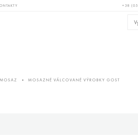
ONTAKTY
+38 (0
ácné a
Bronz, měď,
Ne
ruvzdorné
mosaz
kov
 MOSAZ
MOSAZNÉ VÁLCOVANÉ VÝROBKY GOST