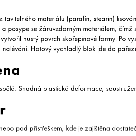
 tavitelného materiálu (parafín, stearin) lisov
a posype se žáruvzdorným materiálem, čímž se
ytvořil hustý povrch skořepinové formy. Po vys
 nalévání. Hotový vychladlý blok jde do pařez
ena
spělá. Snadná plastická deformace, soustružení,
r
ebo pod přístřeškem, kde je zajištěna dostate