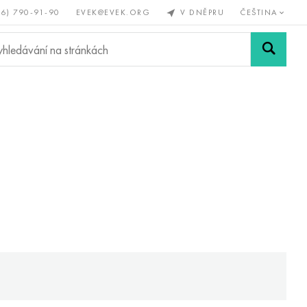
56) 790-91-90
EVEK@EVEK.ORG
V DNĚPRU
ČEŠTINA
železné
Legovaná
Sítě a
y
ocel
spoje