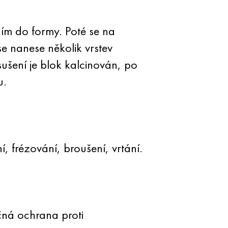
áním do formy. Poté se na
 nanese několik vrstev
ušení je blok kalcinován, po
u.
 frézování, broušení, vrtání.
čná ochrana proti