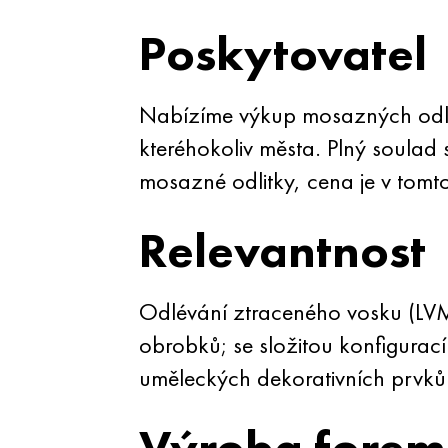
Poskytovatel
Nabízíme výkup mosazných odli
kteréhokoliv města. Plný soulad
mosazné odlitky, cena je v tom
Relevantnost
Odlévání ztraceného vosku (LVM
obrobků; se složitou konfigurací
uměleckých dekorativních prvků
Výroba forem