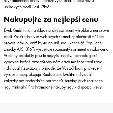
rovnoměrného ohřevu nerezových ocelí je delší než u
uhlíkových ocelí - asi 12krát.
Nakupujte za nejlepší cenu
Evek GmbH má na skladě široký sortiment výrobků z nerezové
oceli. Prostřednictvím webových stránek společnosti můžete
provést nákup, aniž byste opustili svou kancelář. Popularitu
značky AISI 316Ti vysvětluje rozmanitý sortiment a nízká cena.
Všechny produkty jsou té nejvyšší kvality. Technologické
vybavení každé fáze výroby nám dává možnost realizovat
individuální zakázky v případě, že Vás základní provedení
výrobku neuspokojuje. Realizujeme kvalitní individuální
zakázky nestandardních parametrů, termíny jejich realizace
jsou minimální. Pro hromadné nákupy jsou k dispozici slevy.