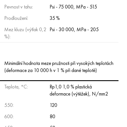
Hastelloy C-276
40XFA, 1,7223, AISI 4142
Pevnost v tahu:
Psi - 75 000, MPa - 515
Hastelloy C2000
45X, 45h, 1,7035
Prodloužení:
35 %
Mez kluzu (výtlak 0,2
Psi - 30 000, MPa - 205
Hastelloy 3
45HN2MFA, k2425, 45hnmf
%):
Hastelloy x
A40G, 44smn28, 1.0762, 46s20
Udimet 500
Minimální hodnota meze pružnosti při vysokých teplotách
(deformace za 10 000 h v 1 % při dané teplotě)
Udimet 720
Teplota, °C:
Rp1,0 1,0 % plastická
deformace (výtěžek), N/mm2
550:
120
600:
80