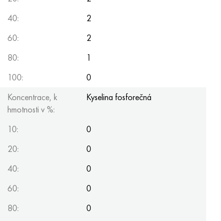
40:
2
60:
2
80:
1
100:
0
Koncentrace, k
Kyselina fosforečná
hmotnosti v %:
10:
0
20:
0
40:
0
60:
0
80:
0