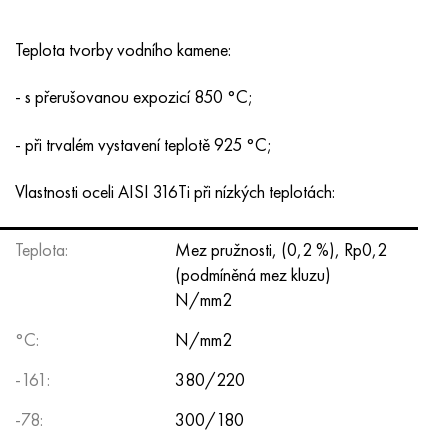
Teplota tvorby vodního kamene:
- s přerušovanou expozicí 850 °C;
- při trvalém vystavení teplotě 925 °C;
Vlastnosti oceli AISI 316Ti při nízkých teplotách:
Teplota:
Mez pružnosti, (0,2 %), Rp0,2
(podmíněná mez kluzu)
N/mm2
°C:
N/mm2
-161:
380/220
-78:
300/180