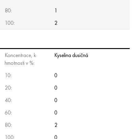
80:
1
100:
2
Koncentrace, k
Kyselina dusičná
hmotnosti v %:
10:
0
20:
0
40:
0
60:
0
80:
2
100:
0