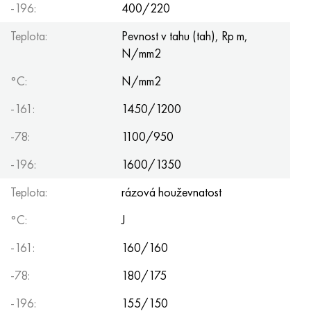
-196:
400/220
Teplota:
Pevnost v tahu (tah), Rp m,
N/mm2
°C:
N/mm2
-161:
1450/1200
-78:
1100/950
-196:
1600/1350
Teplota:
rázová houževnatost
°C:
J
-161:
160/160
-78:
180/175
-196:
155/150