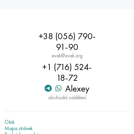
+38 (056) 790-
91-90
evek@evek.org
+1 (716) 524-
18-72
Alexey
obchodní oddělení
Otisk
Mapa stránek