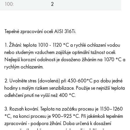
100:
2
Tepelné zpracování oceli AISI 316Ti.
1. Žíhání: teplota 1010 - 1120 °C a rychlé ochlazení vodou
nebo studeným vzduchem zajišťuje optimální tažnost oceli.
Nejlepší korozní odolnosti je dosaženo žíháním na 1070 °C a
rychlým ochlazením.
2. Uvolněte stres (dovolená) při 450-600°C po dobu jedné
hodiny s malým rizikem senzibilizace. Použije se nejnižší teplota
odlehčení pnutí ne vyšší než 400 °C.
3. Rozsah kování. Teplota na začátku procesu je 1150–1260
°C, na konci procesu je 900–925 °C. Při jakémkoli tepelném
zpracování - podpora žíhání. Doba určená k dosažení