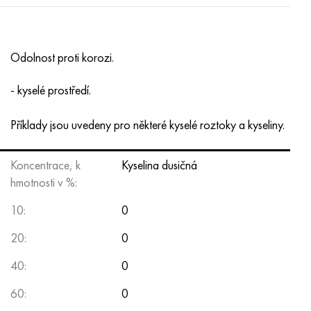
Odolnost proti korozi.
- kyselé prostředí.
Příklady jsou uvedeny pro některé kyselé roztoky a kyseliny.
Koncentrace, k
Kyselina dusičná
hmotnosti v %:
10:
0
20:
0
40:
0
60:
0