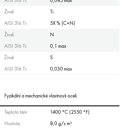
AISI 316 Ti:
0,045 max
Nimonic 90
Přesná trubka
H70MFV
AM-350 – AM-5548
45Х14Н14В2М
ac35g2, 36smnpb14, 1.0765
Živel:
Ti
Nimonic 263
AM-355 – AM-5547
50X14MF
38x2n2ma, 34CrNiMo6, 40NiCrMo7
AISI 316 Ti:
5X % (C+N)
Haynes 25
Custom 450® - uns S45000
65X13
40hn2ma, 34CrNiMo4, 36hnm
Živel:
N
AISI 316 Ti:
0,1 max
Haynes 188
Řecký Ascoloy 418
90X18MF
38 hodin, 37 hodin
Živel:
S
Haynes 230
Potrubí odolné proti korozi
95 x 18
38XA, 37Cr4, AISI 5135
AISI 316 Ti:
0,030 max
Hastelloy b2
38HN3MFA, 35nicrmov12-5
Hastelloy b3
40G, 40Mn4, AISI 1035
Fyzikální a mechanické vlastnosti oceli.
Hastelloy c4
38XM, 42CrMo4, AISI 1,7225
Teplota tání:
1400 °C (2550 °F)
Hastelloy C22
40HH, 36NiCr6, AISI 3135
Hustota:
8,0 g/s m³