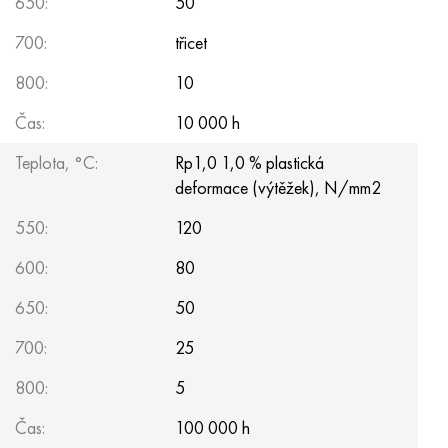
650:
50
700:
třicet
800:
10
Čas:
10 000 h
Teplota, °C:
Rp1,0 1,0 % plastická
deformace (výtěžek), N/mm2
550:
120
600:
80
650:
50
700:
25
800:
5
Čas:
100 000 h