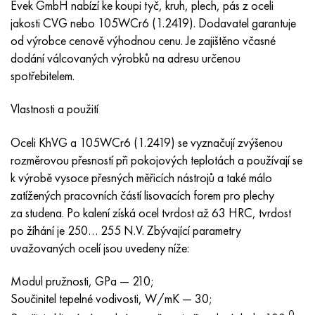
Evek GmbH nabízí ke koupi tyč, kruh, plech, pás z oceli
MP159
56DGNH
HN73MBTYu
5B
1.4567 - AISI 304Cu
15X16H2AM
30X, AISI 5130, 30h
jakosti CVG nebo 105WCr6 (1.2419). Dodavatel garantuje
od výrobce cenově výhodnou cenu. Je zajištěno včasné
Multimet n155
68NKhVKTYu
XN70YU
TL5
1,4570-aisi303Cu
18X11MNFB
30hgs, 30hgs
dodání válcovaných výrobků na adresu určenou
spotřebitelem.
Nicrofer 5923 hMo
79NM, Magnifer 7904
HN75 MBTYu
V 6
1.4574 - Slitina PH 15-7 Mo®
18X12VMBFR
30hgsa, 30hgsa
Vlastnosti a použití
Nicrofer 6030
80NM
XN75TBYu
TS-6
1.4580 - AISI 316Cb
20X12VNMF
30hgsn2a, 30hgsna
Oceli KhVG a 105WCr6 (1.2419) se vyznačují zvýšenou
Nitronik 40
80NMV-VI
XN77TYu
14 titan
1,4597 - AISI 204Cu
20H3MMF
30xn2ma, 30CrNiMo8
rozměrovou přesností při pokojových teplotách a používají se
k výrobě vysoce přesných měřicích nástrojů a také málo
Nitronik 50
80 NHS
XN77TYUR
SP -17
Slitina 28 - 1,4563
21NKMT
30хн3а, 31nicr14
zatížených pracovních částí lisovacích forem pro plechy
za studena. Po kalení získá ocel tvrdost až 63 HRC, tvrdost
Nitronic 60
81HMA
HN78Т
40 titan
Slitina 31 - 1,4562
37X12N8G8MFB
34khn3ma, 36NiCrMo16, 35NiCrMo16
po žíhání je 250… 255 N.V. Zbývající parametry
uvažovaných ocelí jsou uvedeny níže:
Nitronik 75
Druhy přesných slitin
HN80TBY
Alloy 254smo® - 1,4547
40X10X2M
35hgs, 35hgs
Modul pružnosti, GPa — 210;
Nimonic 80a
Termobimetaly
N65M, EP982
Slitina 926 - 1,4529
40Х9С2
35hgsa, 35hgsa
Součinitel tepelné vodivosti, W/mK — 30;
0