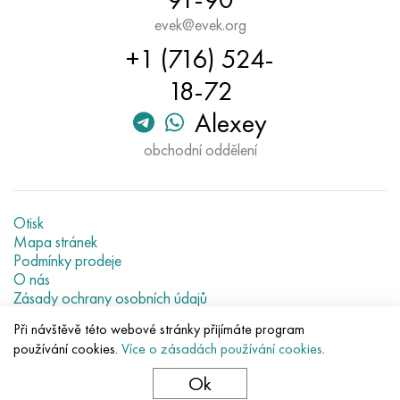
evek@evek.org
+1 (716) 524-
18-72
Alexey
obchodní oddělení
Otisk
Mapa stránek
Podmínky prodeje
O nás
Zásady ochrany osobních údajů
Current metal prices
Při návštěvě této webové stránky přijímáte program
používání cookies.
Více o zásadách používání cookies
.
© 2007–2026 «Evek GmbH»
Použití obsahu stránek bez přímé vazby zakázáno.
Ok