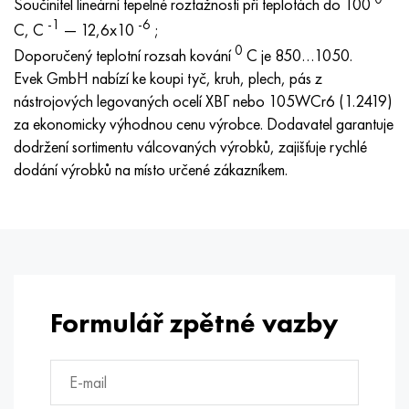
Součinitel lineární tepelné roztažnosti při teplotách do 100
Nimonic 90
Přesná trubka
H70MFV
AM-350 – AM-5548
45Х14Н14В2М
ac35g2, 36smnpb14, 1.0765
-1
-6
C, C
— 12,6x10
;
0
Doporučený teplotní rozsah kování
Nimonic 263
AM-355 – AM-5547
50X14MF
38x2n2ma, 34CrNiMo6, 40NiCrMo7
С je 850…1050.
Evek GmbH nabízí ke koupi tyč, kruh, plech, pás z
nástrojových legovaných ocelí ХВГ nebo 105WCr6 (1.2419)
Haynes 25
Custom 450® - uns S45000
65X13
40hn2ma, 34CrNiMo4, 36hnm
za ekonomicky výhodnou cenu výrobce. Dodavatel garantuje
dodržení sortimentu válcovaných výrobků, zajišťuje rychlé
Haynes 188
Řecký Ascoloy 418
90X18MF
38 hodin, 37 hodin
dodání výrobků na místo určené zákazníkem.
Haynes 230
Potrubí odolné proti korozi
95 x 18
38XA, 37Cr4, AISI 5135
Hastelloy b2
38HN3MFA, 35nicrmov12-5
Hastelloy b3
40G, 40Mn4, AISI 1035
Formulář zpětné vazby
Hastelloy c4
38XM, 42CrMo4, AISI 1,7225
Hastelloy C22
40HH, 36NiCr6, AISI 3135