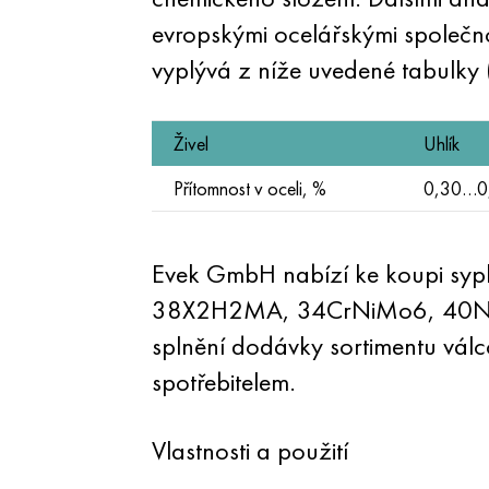
evropskými ocelářskými společn
vyplývá z níže uvedené tabulky
Živel
Uhlík
Přítomnost v oceli, %
0,30…0
Evek GmbH nabízí ke koupi sypké
38X2H2MA, 34CrNiMo6, 40NiCr
splnění dodávky sortimentu válc
spotřebitelem.
Vlastnosti a použití