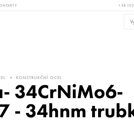
ONTAKTY
+38 (0
ácné a
Bronz, měď,
Ne
ruvzdorné
mosaz
kov
EL
KONSTRUKČNÍ OCEL
- 34CrNiMo6-
 - 34hnm trubk