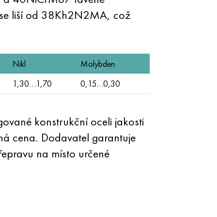
í se liší od 38Kh2N2MA, což
Nikl
Molybden
1,30…1,70
0,15…0,30
ované konstrukční oceli jakosti
 cena. Dodavatel garantuje
přepravu na místo určené