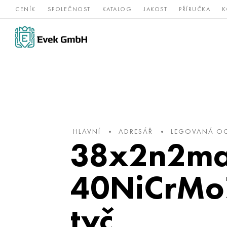
CENÍK
SPOLEČNOST
KATALOG
JAKOST
PŘÍRUČKA
K
Slitiny
nerezová
Vz
Titan
niklu
ocel
žá
HLAVNÍ
ADRESÁŘ
LEGOVANÁ OC
38x2n2ma
40NiCrMo7
tyč