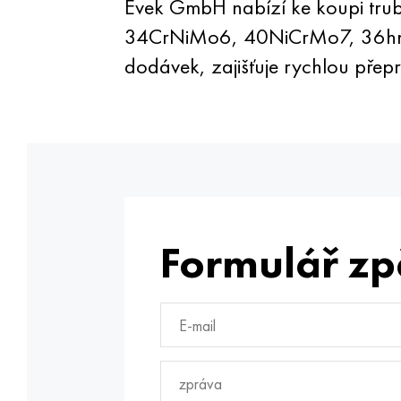
Evek GmbH nabízí ke koupi trub
34CrNiMo6, 40NiCrMo7, 36hnm z
dodávek, zajišťuje rychlou přep
Formulář zp