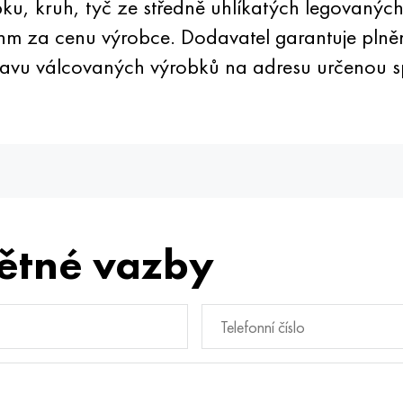
ku, kruh, tyč ze středně uhlíkatých legovan
a cenu výrobce. Dodavatel garantuje plnění
ravu válcovaných výrobků na adresu určenou s
ětné vazby