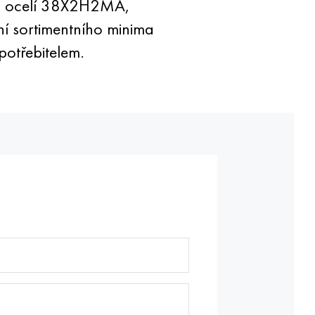
ých ocelí 38X2H2MA,
 sortimentního minima
potřebitelem.