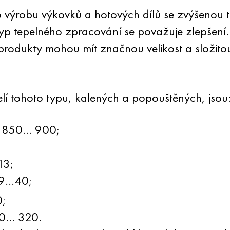
 výrobu výkovků a hotových dílů se zvýšenou te
yp tepelného zpracování se považuje zlepšení.
odukty mohou mít značnou velikost a složitou k
elí tohoto typu, kalených a popouštěných, jsou
— 850… 900;
13;
 39…40;
;
70… 320.