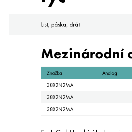
List, páska, drát
Mezinárodní 
Značka
Analog
38X2N2MA
38X2N2MA
38X2N2MA