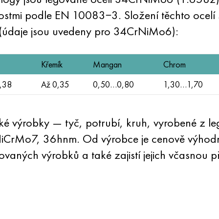
ostmi podle EN 10083−3. Složení těchto ocel
 (údaje jsou uvedeny pro 34CrNiMo6):
Křemík
Mangan
Chrom
,38
Až 0,35
0,50…0,80
1,30…1,70
 výrobky — tyč, potrubí, kruh, vyrobené z leg
Mo7, 36hnm. Od výrobce je cenově výhodná
ovaných výrobků a také zajistí jejich včasnou 