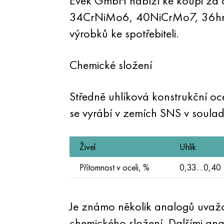
Evek GmbH nabízí ke koupi za c
34CrNiMo6, 40NiCrMo7, 36hnm.
výrobků ke spotřebiteli.
Chemické složení
Středně uhlíková konstrukční 
se vyrábí v zemích SNS v soula
Živel
Uhlík
Přítomnost v oceli, %
0,33…0,40
Je známo několik analogů uvažo
chemického složení. Dalšími a