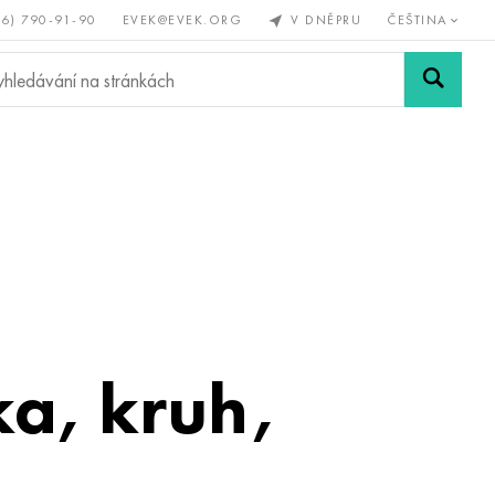
56) 790-91-90
EVEK@EVEK.ORG
V DNĚPRU
ČEŠTINA
železné
Legovaná
Sítě a
y
ocel
spoje
a, kruh,