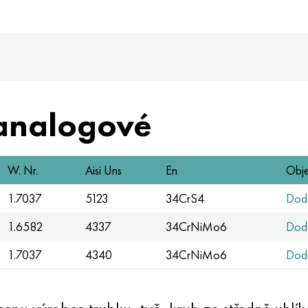
analogové
W. Nr.
Aisi Uns
En
Obje
1.7037
5123
34CrS4
Dodá
1.6582
4337
34CrNiMo6
Dodá
1.7037
4340
34CrNiMo6
Dodá