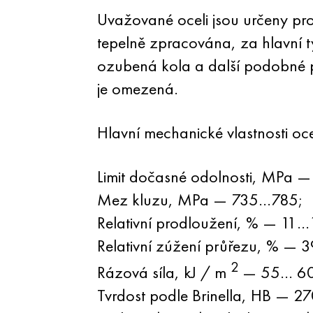
Uvažované oceli jsou určeny pro
tepelně zpracována, za hlavní t
ozubená kola a další podobné pr
je omezená.
Hlavní mechanické vlastnosti oc
Limit dočasné odolnosti, MPa 
Mez kluzu, MPa — 735…785;
Relativní prodloužení, % — 11…
Relativní zúžení průřezu, % —
2
Rázová síla, kJ / m
— 55… 60
Tvrdost podle Brinella, HB — 2