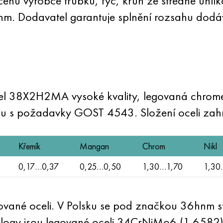
enu výrobce trubku, tyč, kruh ze středně uhl
 Dodavatel garantuje splnění rozsahu dodáv
ocel 38X2H2MA vysoké kvality, legovaná chro
du s požadavky GOST 4543. Složení oceli zahr
Křemík
Mangan
Chrom
Nikl
0,17…0,37
0,25…0,50
1,30…1,70
1,30
vané oceli. V Polsku se pod značkou 36hnm ste
nalogy jsou legované oceli 34CrNiMo6 (1.658