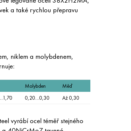
íkové legované oceli 38X2H2MA,
ek a také rychlou přepravu
mem, niklem a molybdenem,
nuje:
Molybden
Měď
…1,70
0,20…0,30
Až 0,30
el vyrábí ocel téměř stejného
2) a 40NiCrMo7 tavené