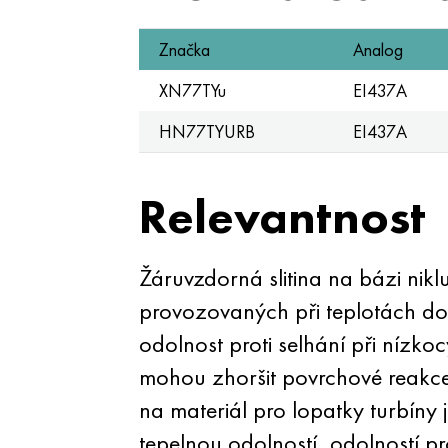
Značka
Analog
XN77TYu
EI437A
HN77TYURB
EI437A
Relevantnost
Žáruvzdorná slitina na bázi nik
provozovaných při teplotách do
odolnost proti selhání při nízkoc
mohou zhoršit povrchové reakce
na materiál pro lopatky turbíny
tepelnou odolností, odolností p