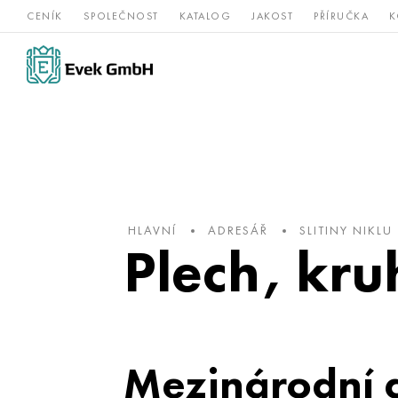
CENÍK
SPOLEČNOST
KATALOG
JAKOST
PŘÍRUČKA
K
Slitiny
nerezová
Vz
Titan
niklu
ocel
žá
HLAVNÍ
ADRESÁŘ
SLITINY NIKLU
Plech, kru
Mezinárodní 