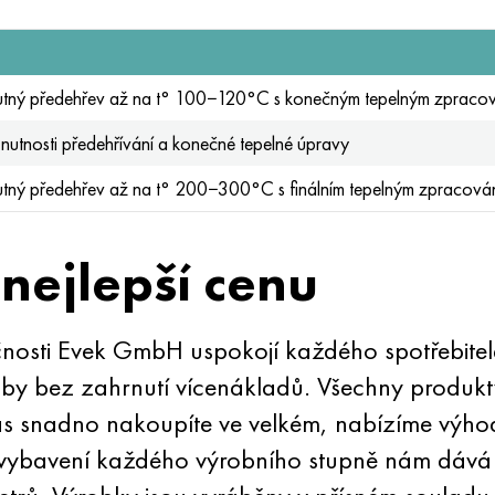
utný předehřev až na t° 100−120°С s konečným tepelným zpraco
nutnosti předehřívání a konečné tepelné úpravy
utný předehřev až na t° 200−300°С s finálním tepelným zpracová
nejlepší cenu
osti Evek GmbH uspokojí každého spotřebitele
oby bez zahrnutí vícenákladů. Všechny produkty
nás snadno nakoupíte ve velkém, nabízíme výho
vybavení každého výrobního stupně nám dává m