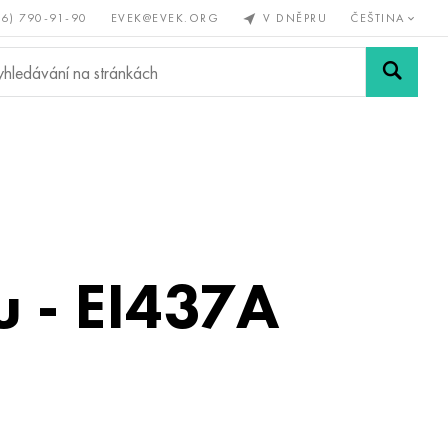
56) 790-91-90
EVEK@EVEK.ORG
V DNĚPRU
ČEŠTINA
železné
Legovaná
Sítě a
y
ocel
spoje
u - EI437A