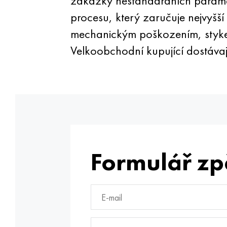
zakázky nestandardních parame
procesu, který zaručuje nejvyšší
mechanickým poškozením, stykem 
Velkoobchodní kupující dostávají
Formulář zp