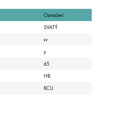
Označení
SVATÝ
sv
y
d5
HB
KCU