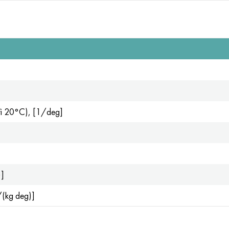
(při 20°С), [1/deg]
)]
/(kg deg)]