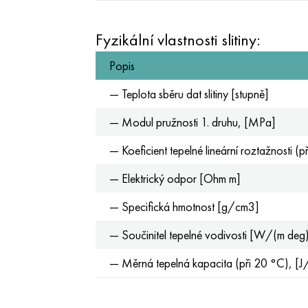
Fyzikální vlastnosti slitiny:
Popis
— Teplota sběru dat slitiny [stupně]
— Modul pružnosti 1. druhu, [MPa]
— Koeficient tepelné lineární roztažnosti 
— Elektrický odpor [Ohm m]
— Specifická hmotnost [g/cm3]
— Součinitel tepelné vodivosti [W/(m deg
— Měrná tepelná kapacita (při 20 °C), [J