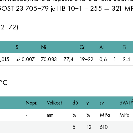
GOST 23 705−79 je HB 10−1 = 255 — 321 MP
32−72)
S
Ni
Cr
Al
Ti
,015
až 0,007
70,083 — 77,4
19−22
0,6 — 1
2,4 
 °C.
Např.
Velikost
d5
y
sv
SVAT
-
mm
%
%
MPa
MPa
5
12
610