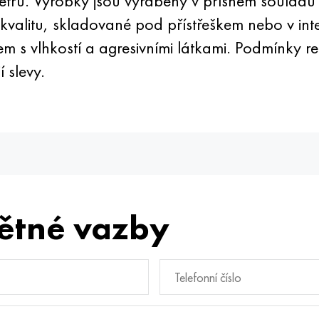
trů. Výrobky jsou vyráběny v přísném souladu
 kvalitu, skladované pod přístřeškem nebo v in
s vlhkostí a agresivními látkami. Podmínky re
 slevy.
ětné vazby