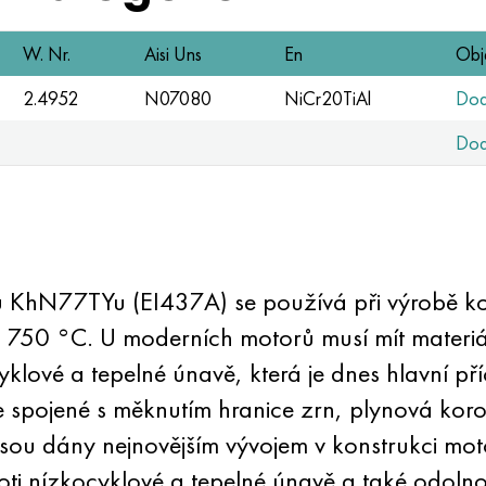
W. Nr.
Aisi Uns
En
Obj
2.4952
N07080
NiCr20TiAl
Dod
Dod
lu KhN77TYu (EI437A) se používá při výrobě ko
 750 °C. U moderních motorů musí mít materiál
yklové a tepelné únavě, která je dnes hlavní pří
 spojené s měknutím hranice zrn, plynová kor
 jsou dány nejnovějším vývojem v konstrukci mot
roti nízkocyklové a tepelné únavě a také odolno