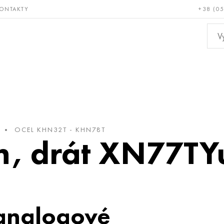
ONTAKTY
+38 (0
ácné a
Bronz, měď,
Ne
ruvzdorné
mosaz
kov
OCEL KHN32T - KHN78T
h, drát XN77TY
analogové