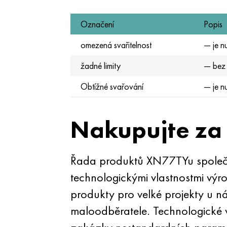
Označení
Popis
omezená svařitelnost
— je n
žadné limity
— bez 
Obtížné svařování
— je n
Nakupujte za 
Řada produktů XN77TYu společn
technologickými vlastnostmi výr
produkty pro velké projekty u 
maloodběratele. Technologické 