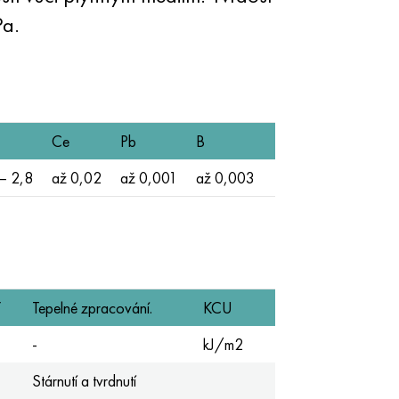
a.
Ce
Pb
B
— 2,8
až 0,02
až 0,001
až 0,003
Ý
Tepelné zpracování.
KCU
-
kJ/m2
Stárnutí a tvrdnutí