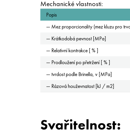
Mechanické vlastnosti:
Popis
— Mez proporcionality (mez kluzu pro tr
— Krátkodobá pevnost [MPa]
— Relativní kontrakce [ % ]
— Prodloužení po přetržení [ % ]
— tvrdost podle Brinella, v [MPa]
— Rázová houževnatost [kJ / m2]
Svařitelnost: