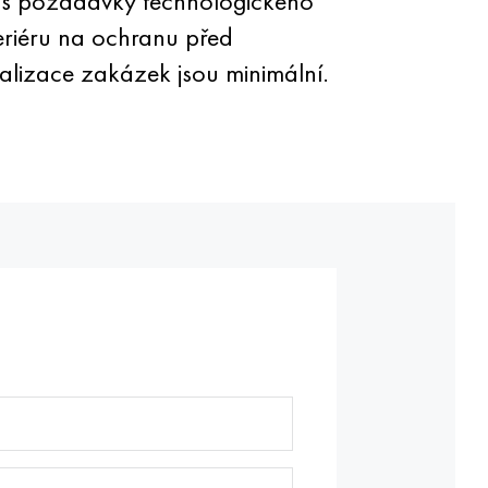
 s požadavky technologického
teriéru na ochranu před
alizace zakázek jsou minimální.