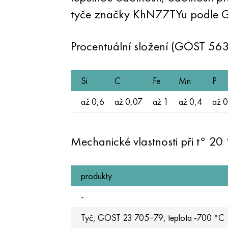
tyče značky KhN77TYu podle 
Procentuální složení (GOST 56
Si
C
Fe
Mn
P
až 0,6
až 0,07
až 1
až 0,4
až 0
Mechanické vlastnosti při t° 20
produkty
-
Tyč, GOST 23 705−79, teplota -700 °C