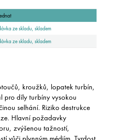
ednat
ávka ze skladu, skladem
ávka ze skladu, skladem
toučů, kroužků, lopatek turbín,
 pro díly turbíny vysokou
činou selhání. Riziko destrukce
oze. Hlavní požadavky
oru, zvýšenou tažností,
stí vůči plynným médiím. Tvrdost