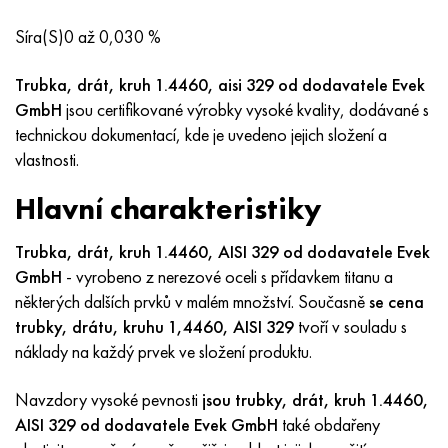
Inotherm
47ND
HN62VMYUT
VT-35
1.4466 - AISI 310MoLn
10X17H13M3T
2,0872, CuNi10Fe1Mn, Cw352h
Červená mosaz
45G2, 45g2, AISI 1144
Р6М5, 1.3343, hs6-5-2, sw7m
Síra(S)0 až 0,030 %
incotest
47НХР
HN62MVKYU
PT-1M
Slitina Al6xn
10X18N18Yu4D
Silikonový hliníkový bronz
C84400, CuSn2ZnPb
Legovaná konstrukční ocel
Р6М5К5, 1,3243, hs6-5-2-5
Trubka, drát, kruh 1.4460, aisi 329 od dodavatele Evek
Jette M152
49 KF
HN63 MB
PT-3V
15-7Ph® - 1,4532
11X11N2V2MF
CW301G, C64200
C83600, CuSn5ZnPb
10g2, 10g2, AISI 1513
R6M5F3, 1,3344, hs6-5-3
GmbH
jsou certifikované výrobky vysoké kvality, dodávané s
technickou dokumentací, kde je uvedeno jejich složení a
Kobalt 6B
49K2F, 49K2FA-VI
XN65VM
PT-7M
PH 13-8 Po - 1,4534
12Х18Н9Т
křemíkový bronz
12X2H4A, 15NiCr13, 1,5752
Р9М4К8,1,3207
vlastnosti.
Hlavní charakteristiky
maraging 250
Slitina 50N
KhN65VMTYu
2B
1,4542 - 17-4Ph®
13X11N2V2MF
C65500, CuAl11Fe3
AC14, 11SMnPb30
R12F3, 1,3318, sw12
Trubka, drát, kruh 1.4460, AISI 329 od dodavatele Evek
René 41
Slitina 50NP
KhN67MVTYu
SPT-2 sv
Custom 455® - 1.4543 - uns s45500
15x11mf
C65620, CuSi3Fe2Zn3
20G, 20mn5
P18, 1,3355, hs18-0-1, sw18
GmbH
- vyrobeno z nerezové oceli s přídavkem titanu a
některých dalších prvků v malém množství. Současně
se cena
Maraging 300
50 NHS
KhN68VKTYU
AT3
1,4545 - 15-5Ph®
15x12vnmf
C65100, CuSi 1,5
20XH3A, AISI 4320, 20hn3a
Uhlíková ocel
trubky, drátu, kruhu 1,4460, AISI 329
tvoří v souladu s
náklady na každý prvek ve složení produktu.
Maraging 350
Slitina 52N
KhN68VMTYUK-vd
3M
1,4548 - 17-4Ph®
15H12H2MVFAB
Cín-olověný bronz
20HM, 24CrMo5, 20hm
У10,1.1645, C105W1
Navzdory vysoké pevnosti
jsou trubky, drát, kruh 1.4460,
MP35N
52K12F
KhN70VMTYu
TL3
1,4550 - AISI 347
15X16K5N2MVFAB
c92200, CuSn6Zn4Pb2
25KhGM, 20CrMo5, 1,7264
11G12, 110G13L, X120Mn12
AISI 329 od dodavatele Evek GmbH
také obdařeny