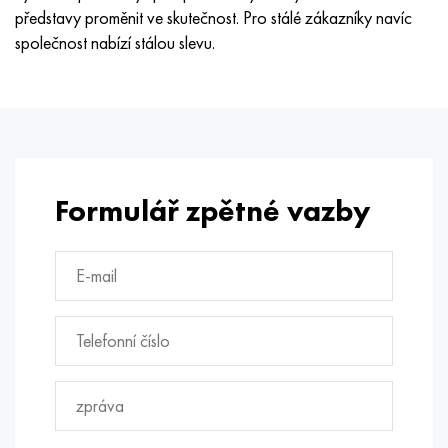
Hastelloy C-276
40XFA, 1,7223, AISI 4142
představy proměnit ve skutečnost. Pro stálé zákazníky navíc
společnost nabízí stálou slevu.
Hastelloy C2000
45X, 45h, 1,7035
Hastelloy 3
45HN2MFA, k2425, 45hnmf
Hastelloy x
A40G, 44smn28, 1.0762, 46s20
Formulář zpětné vazby
Udimet 500
Udimet 720