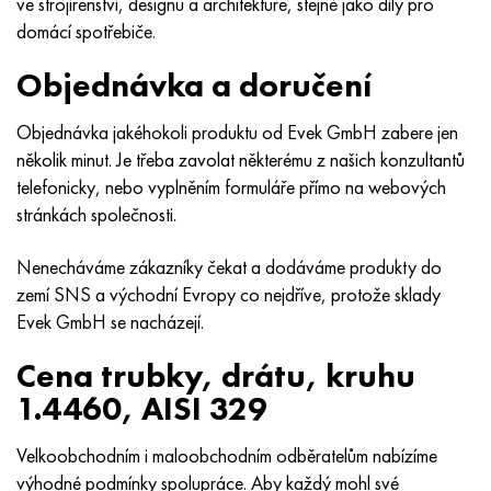
ve strojírenství, designu a architektuře, stejně jako díly pro
Nimonic 90
Přesná trubka
H70MFV
AM-350 – AM-5548
45Х14Н14В2М
ac35g2, 36smnpb14, 1.0765
domácí spotřebiče.
Nimonic 263
AM-355 – AM-5547
50X14MF
38x2n2ma, 34CrNiMo6, 40NiCrMo7
Objednávka a doručení
Haynes 25
Custom 450® - uns S45000
65X13
40hn2ma, 34CrNiMo4, 36hnm
Objednávka jakéhokoli produktu od Evek GmbH zabere jen
několik minut. Je třeba zavolat některému z našich konzultantů
Haynes 188
Řecký Ascoloy 418
90X18MF
38 hodin, 37 hodin
telefonicky, nebo vyplněním formuláře přímo na webových
stránkách společnosti.
Haynes 230
Potrubí odolné proti korozi
95 x 18
38XA, 37Cr4, AISI 5135
Nenecháváme zákazníky čekat a dodáváme produkty do
Hastelloy b2
38HN3MFA, 35nicrmov12-5
zemí SNS a východní Evropy co nejdříve, protože sklady
Evek GmbH se nacházejí.
Hastelloy b3
40G, 40Mn4, AISI 1035
Cena trubky, drátu, kruhu
Hastelloy c4
38XM, 42CrMo4, AISI 1,7225
1.4460, AISI 329
Hastelloy C22
40HH, 36NiCr6, AISI 3135
Velkoobchodním i maloobchodním odběratelům nabízíme
výhodné podmínky spolupráce. Aby každý mohl své