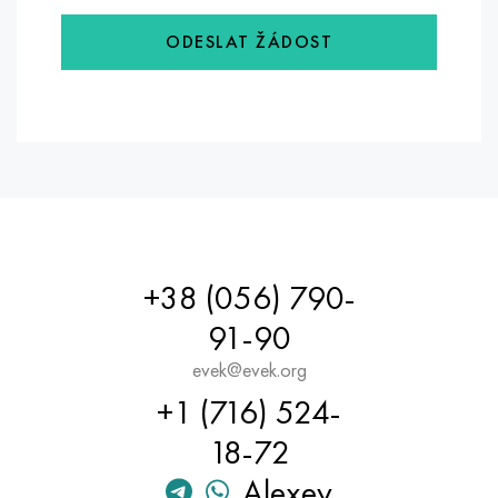
ODESLAT ŽÁDOST
+38 (056) 790-
91-90
evek@evek.org
+1 (716) 524-
18-72
Alexey