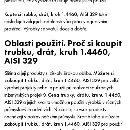
plasticitou, což výrazně rozšiřuje oblast jejich použití.
MP159
56DGNH
HN73MBTYu
5B
1.4567 - AISI 304Cu
15X16H2AM
30X, AISI 5130, 30h
Kupte si trubku, drát, kruh 1.4460, AISI 329
také
Multimet n155
68NKhVKTYu
XN70YU
TL5
1,4570-aisi303Cu
18X11MNFB
30hgs, 30hgs
následuje kvůli jejich odolnosti vůči práci v agresivním
prostředí. Výrobky se svařují docela dobře.
Nicrofer 5923 hMo
79NM, Magnifer 7904
HN75 MBTYu
V 6
1.4574 - Slitina PH 15-7 Mo®
18X12VMBFR
30hgsa, 30hgsa
Oblasti použití. Proč si koupit
Nicrofer 6030
80NM
XN75TBYu
TS-6
1.4580 - AISI 316Cb
20X12VNMF
30hgsn2a, 30hgsna
trubku, drát, kruh 1.4460,
AISI 329
Nitronik 40
80NMV-VI
XN77TYu
14 titan
1,4597 - AISI 204Cu
20H3MMF
30xn2ma, 30CrNiMo8
Slitina a její produkty si získaly širokou oblibu.
Můžete si
Nitronik 50
80 NHS
XN77TYUR
SP -17
Slitina 28 - 1,4563
21NKMT
30хн3а, 31nicr14
zakoupit trubku, drát, kruh 1.4460, AISI 329
pro velké
výrobní projekty nebo je použít při realizaci soukromých
Nitronic 60
81HMA
HN78Т
40 titan
Slitina 31 - 1,4562
37X12N8G8MFB
34khn3ma, 36NiCrMo16, 35NiCrMo16
inženýrských projektů.
Cena trubky, drátu, kruhu 1.4460,
AISI 329
a jejich kvalita umožňuje použití výrobků v různých
Nitronik 75
Druhy přesných slitin
HN80TBY
Alloy 254smo® - 1,4547
40X10X2M
35hgs, 35hgs
průmyslových odvětvích. Nejčastěji se však produkty
nacházejí v potravinářském průmyslu. Kromě toho si můžete
Nimonic 80a
Termobimetaly
N65M, EP982
Slitina 926 - 1,4529
40Х9С2
35hgsa, 35hgsa
zakoupit trubku, drát, kruh 1.4460, AISI 329
pro použití