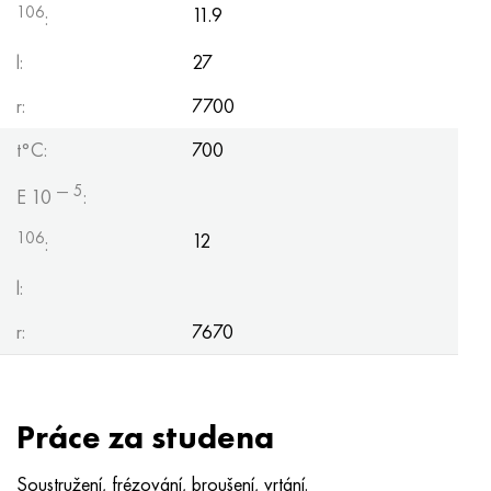
106
11.9
:
l:
27
r:
7700
t°С:
700
— 5
E 10
:
106
12
:
l:
r:
7670
Práce za studena
Soustružení, frézování, broušení, vrtání.