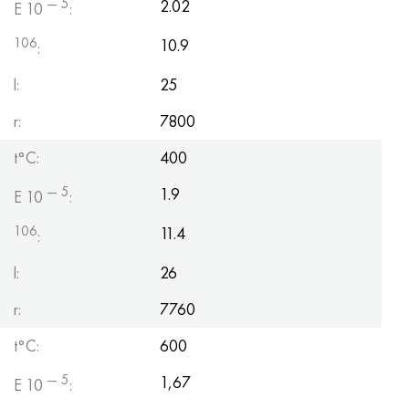
— 5
2.02
E 10
:
106
10.9
:
l:
25
r:
7800
t°С:
400
— 5
1.9
E 10
:
106
11.4
:
l:
26
r:
7760
t°С:
600
— 5
1,67
E 10
: