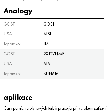
Analogy
GOST:
GOST
USA:
AISI
Japonsko:
JIS
GOST:
2X12VNMF
USA:
616
Japonsko:
SUH616
aplikace
Části parních a plynových turbín pracující při vysokém zatížení