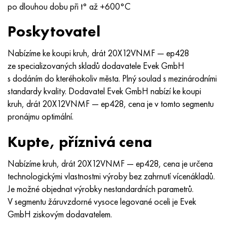
po dlouhou dobu při t° až +600°С
Poskytovatel
Nabízíme ke koupi kruh, drát 20X12VNMF — ep428
ze specializovaných skladů dodavatele Evek GmbH
s dodáním do kteréhokoliv města. Plný soulad s mezinárodními
standardy kvality. Dodavatel Evek GmbH nabízí ke koupi
kruh, drát 20X12VNMF — ep428, cena je v tomto segmentu
pronájmu optimální.
Kupte, příznivá cena
Nabízíme kruh, drát 20X12VNMF — ep428, cena je určena
technologickými vlastnostmi výroby bez zahrnutí vícenákladů.
Je možné objednat výrobky nestandardních parametrů.
V segmentu žáruvzdorné vysoce legované oceli je Evek
GmbH ziskovým dodavatelem.