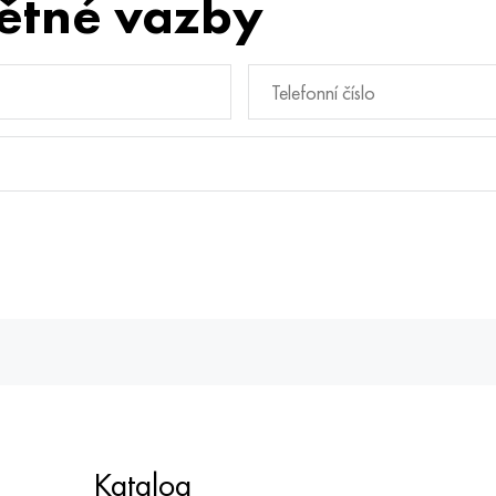
ětné vazby
Katalog