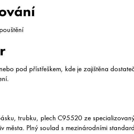
ování
pouštění
r
ebo pod přístřeškem, kde je zajištěna dostate
ní.
ásku, trubku, plech C95520 ze specializovaný
 města. Plný soulad s mezinárodními standardy