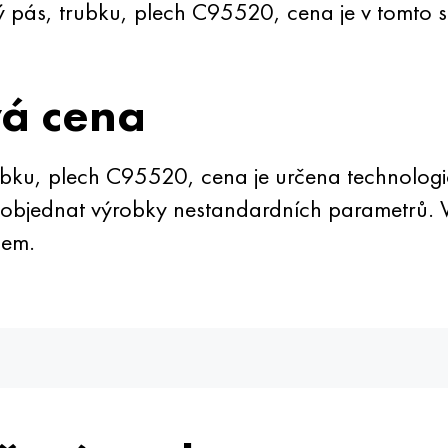
 pás, trubku, plech C95520, cena je v tomto 
vá cena
ku, plech C95520, cena je určena technologic
objednat výrobky nestandardních parametrů. V 
lem.