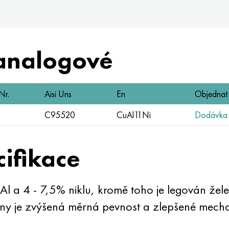
analogové
Nr.
Aisi Uns
En
Objednat
C95520
CuAl11Ni
Dodávka z
cifikace
l a 4 - 7,5% niklu, kromě toho je legován ž
tiny je zvýšená měrná pevnost a zlepšené mechan