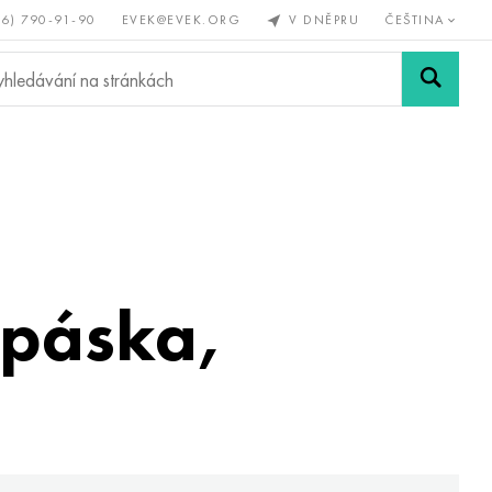
56) 790-91-90
EVEK@EVEK.ORG
V DNĚPRU
ČEŠTINA
železné
Legovaná
Sítě a
y
ocel
spoje
 páska,