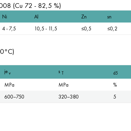
2008 (Cu 72 - 82,5 %)
Ni
Al
Zn
sn
4 - 7,5
10,5 - 11,5
≤0,5
≤0,2
20°C)
je
s
v
T
d5
MPa
MPa
%
600–750
320–380
5