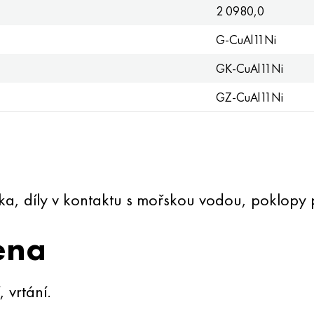
2 0980,0
G-CuAl11Ni
GK-CuAl11Ni
GZ-CuAl11Ni
ika, díly v kontaktu s mořskou vodou, poklopy 
ena
 vrtání.