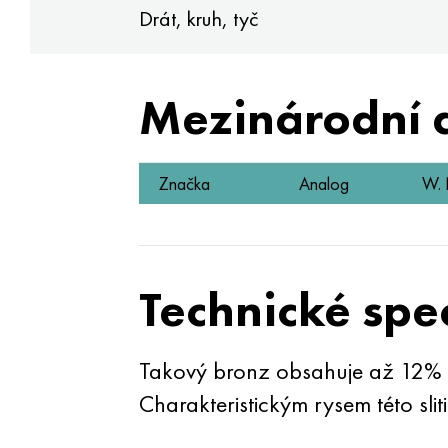
Drát, kruh, tyč
Mezinárodní 
Značka
Analog
W. 
Technické spe
Takový bronz obsahuje až 12% A
Charakteristickým rysem této sli