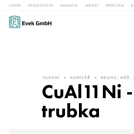
CENÍK
SPOLEČNOST
KATALOG
JAKOST
PŘÍRUČKA
K
Slitiny
nerezová
Vz
Titan
niklu
ocel
žá
HLAVNÍ
ADRESÁŘ
BRONZ, MĚĎ,
CuAl11Ni 
trubka