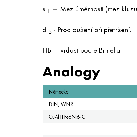
s
— Mez úměrnosti (mez kluzu 
T
d
- Prodloužení při přetržení.
5
HB - Tvrdost podle Brinella
Analogy
Německo
DIN, WNR
CuAl11Fe6Ni6-C