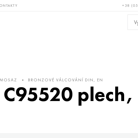
ONTAKTY
+38 (0
ácné a
Bronz, měď,
Ne
ruvzdorné
mosaz
kov
 MOSAZ
BRONZOVÉ VÁLCOVÁNÍ DIN, EN
- C95520 plech,