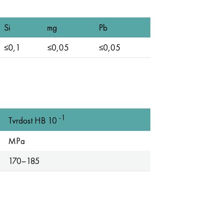
Si
mg
Pb
≤0,1
≤0,05
≤0,05
-1
Tvrdost HB 10
MPa
170–185