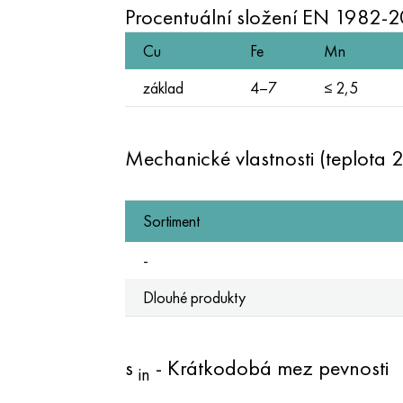
Procentuální složení EN 1982-
Cu
Fe
Mn
základ
4–7
≤ 2,5
Mechanické vlastnosti (teplota 
Sortiment
-
Dlouhé produkty
s
- Krátkodobá mez pevnosti
in