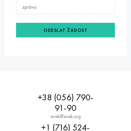
ODESLAT ŽÁDOST
+38 (056) 790-
91-90
evek@evek.org
+1 (716) 524-