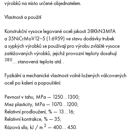
výrobků na místo určené objednatelem.
Nimonic 90
Přesná trubka
H70MFV
AM-350 – AM-5548
45Х14Н14В2М
ac35g2, 36smnpb14, 1.0765
Vlastnosti a použití
Nimonic 263
AM-355 – AM-5547
50X14MF
38x2n2ma, 34CrNiMo6, 40NiCrMo7
Konstrukční vysoce legované oceli jakosti 38KhN3MFA
Haynes 25
Custom 450® - uns S45000
65X13
40hn2ma, 34CrNiMo4, 36hnm
a 35NiCrMoV12−5 (1.6959) ve stavu dodávky trubek
a sypkých výrobků se používají pro výrobu zvláště vysoce
Haynes 188
Řecký Ascoloy 418
90X18MF
38 hodin, 37 hodin
zatěžovaných výrobků, jejichž provozní teploty dosahují
380
… stanovená teplota atd. .
Haynes 230
Potrubí odolné proti korozi
95 x 18
38XA, 37Cr4, AISI 5135
Fyzikální a mechanické vlastnosti volně ložených válcovaných
Hastelloy b2
38HN3MFA, 35nicrmov12-5
ocelí po kalení a popouštění:
Hastelloy b3
40G, 40Mn4, AISI 1035
Pevnost v tahu, MPa — 1250…1300;
Mez plasticity, MPa — 1070…1200;
Hastelloy c4
38XM, 42CrMo4, AISI 1,7225
Relativní prodloužení, % — 13…16;
Relativní kontrakce, % — 35;
Hastelloy C22
40HH, 36NiCr6, AISI 3135
2
Rázová síla, kJ / m
— 400… 450.