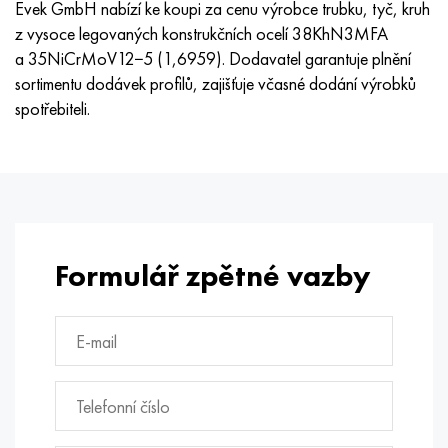
Evek GmbH nabízí ke koupi za cenu výrobce trubku, tyč, kruh
Hastelloy C-276
40XFA, 1,7223, AISI 4142
z vysoce legovaných konstrukčních ocelí 38KhN3MFA
a 35NiCrMoV12−5 (1,6959). Dodavatel garantuje plnění
Hastelloy C2000
45X, 45h, 1,7035
sortimentu dodávek profilů, zajišťuje včasné dodání výrobků
spotřebiteli.
Hastelloy 3
45HN2MFA, k2425, 45hnmf
Hastelloy x
A40G, 44smn28, 1.0762, 46s20
Udimet 500
Udimet 720
Formulář zpětné vazby