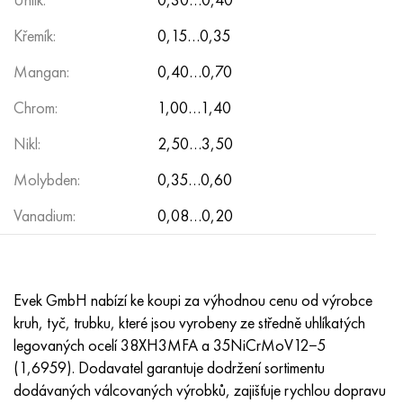
MP159
56DGNH
HN73MBTYu
5B
1.4567 - AISI 304Cu
15X16H2AM
30X, AISI 5130, 30h
Křemík:
0,15…0,35
Multimet n155
68NKhVKTYu
XN70YU
TL5
1,4570-aisi303Cu
18X11MNFB
30hgs, 30hgs
Mangan:
0,40…0,70
Nicrofer 5923 hMo
79NM, Magnifer 7904
HN75 MBTYu
V 6
1.4574 - Slitina PH 15-7 Mo®
18X12VMBFR
30hgsa, 30hgsa
Chrom:
1,00…1,40
Nicrofer 6030
80NM
XN75TBYu
TS-6
1.4580 - AISI 316Cb
20X12VNMF
30hgsn2a, 30hgsna
Nikl:
2,50…3,50
Molybden:
0,35…0,60
Nitronik 40
80NMV-VI
XN77TYu
14 titan
1,4597 - AISI 204Cu
20H3MMF
30xn2ma, 30CrNiMo8
Vanadium:
0,08…0,20
Nitronik 50
80 NHS
XN77TYUR
SP -17
Slitina 28 - 1,4563
21NKMT
30хн3а, 31nicr14
Nitronic 60
81HMA
HN78Т
40 titan
Slitina 31 - 1,4562
37X12N8G8MFB
34khn3ma, 36NiCrMo16, 35NiCrMo16
Evek GmbH nabízí ke koupi za výhodnou cenu od výrobce
kruh, tyč, trubku, které jsou vyrobeny ze středně uhlíkatých
Nitronik 75
Druhy přesných slitin
HN80TBY
Alloy 254smo® - 1,4547
40X10X2M
35hgs, 35hgs
legovaných ocelí 38XH3MFA a 35NiCrMoV12−5
(1,6959). Dodavatel garantuje dodržení sortimentu
Nimonic 80a
Termobimetaly
N65M, EP982
Slitina 926 - 1,4529
40Х9С2
35hgsa, 35hgsa
dodávaných válcovaných výrobků, zajišťuje rychlou dopravu