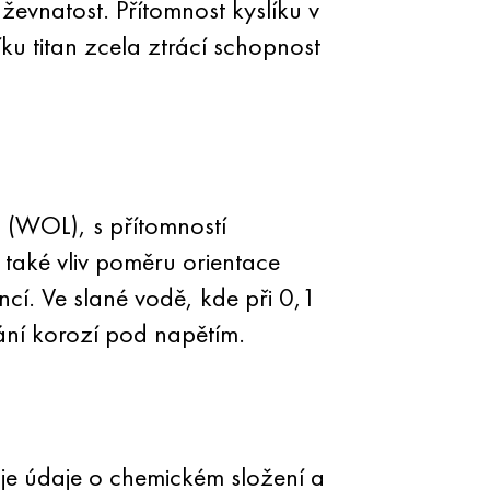
ževnatost. Přítomnost kyslíku v
ku titan zcela ztrácí schopnost
 (WOL), s přítomností
 také vliv poměru orientace
encí. Ve slané vodě, kde při 0,1
kání korozí pod napětím.
je údaje o chemickém složení a