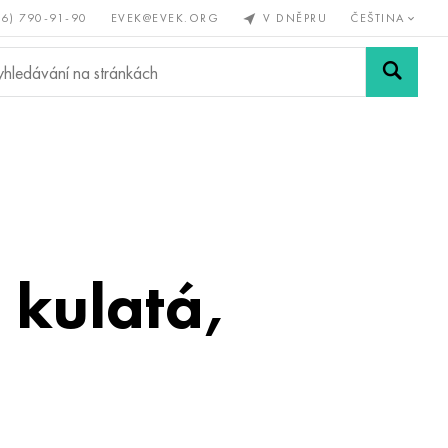
56) 790-91-90
EVEK@EVEK.ORG
V DNĚPRU
ČEŠTINA
železné
Legovaná
Sítě a
y
ocel
spoje
 kulatá,