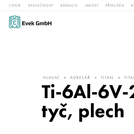
CENÍK
SPOLEČNOST
KATALOG
JAKOST
PŘÍRUČKA
K
Slitiny
nerezová
Vz
Titan
niklu
ocel
žá
HLAVNÍ
ADRESÁŘ
TITAN
TIT
Ti-6Al-6V-
tyč, plech