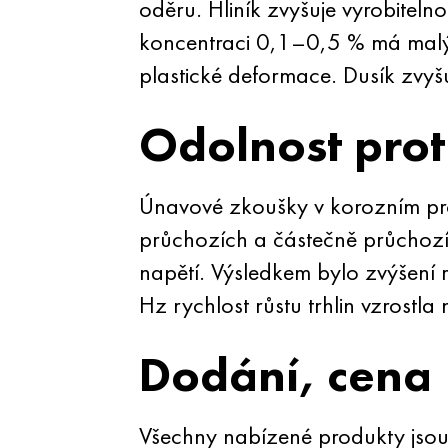
oděru. Hliník zvyšuje vyrobiteln
koncentraci 0,1–0,5 % má malý vl
plastické deformace. Dusík zvyšu
Odolnost prot
Únavové zkoušky v korozním pro
průchozích a částečně průchozích
napětí. Výsledkem bylo zvýšení ry
Hz rychlost růstu trhlin vzrost
Dodání, cena
Všechny nabízené produkty jsou