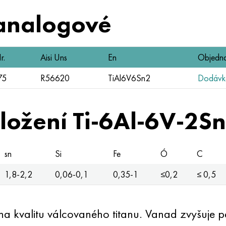
analogové
r.
Aisi Uns
En
Objedna
75
R56620
TiAl6V6Sn2
Dodávka
složení Ti-6Al-6V-2S
sn
Si
Fe
Ó
C
1,8-2,2
0,06-0,1
0,35-1
≤0,2
≤ 0,5
a kvalitu válcovaného titanu. Vanad zvyšuje p