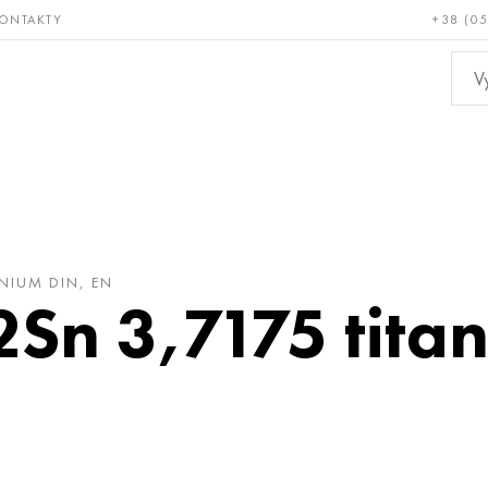
ONTAKTY
+38 (0
ácné a
Bronz, měď,
Ne
ruvzdorné
mosaz
kov
ANIUM DIN, EN
2Sn 3,7175 titan