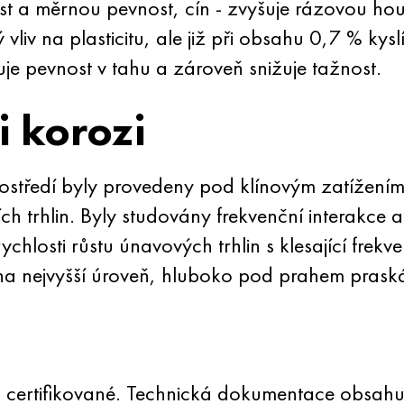
ost a měrnou pevnost, cín - zvyšuje rázovou hou
iv na plasticitu, ale již při obsahu 0,7 % kyslí
je pevnost v tahu a zároveň snižuje tažnost.
i korozi
středí byly provedeny pod klínovým zatížením
 trhlin. Byly studovány frekvenční interakce a
chlosti růstu únavových trhlin s klesající frekv
la na nejvyšší úroveň, hluboko pod prahem pras
 certifikované. Technická dokumentace obsahu