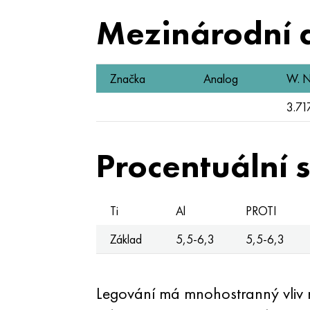
Mezinárodní 
Značka
Analog
W. N
3.71
Procentuální 
Ti
Al
PROTI
Základ
5,5-6,3
5,5-6,3
Legování má mnohostranný vliv n