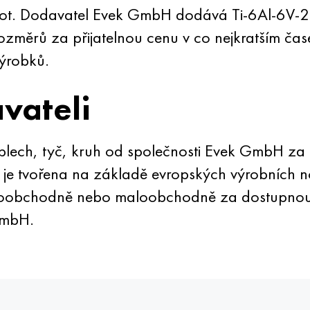
tot. Dodavatel Evek GmbH dodává Ti-6Al-6V-2S
ozměrů za přijatelnou cenu v co nejkratším čas
výrobků.
vateli
plech, tyč, kruh od společnosti Evek GmbH za 
 je tvořena na základě evropských výrobních n
lkoobchodně nebo maloobchodně za dostupnou 
GmbH.