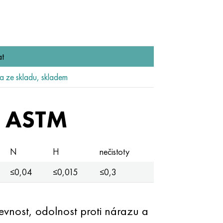
t
 ze skladu, skladem
n ASTM
N
H
nečistoty
≤0,04
≤0,015
≤0,3
evnost, odolnost proti nárazu a