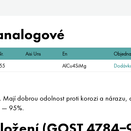
analogové
r.
Aisi Uns
En
Objedna
255
AlCu4SiMg
Dodávka 
n. Mají dobrou odolnost proti korozi a nárazu, 
,8 — 95%.
složení (GOST 4784−