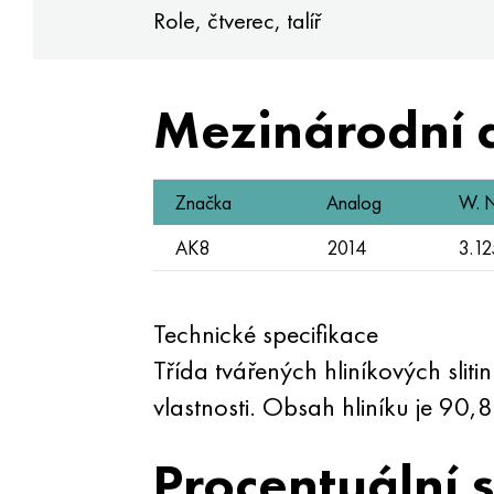
Role, čtverec, talíř
Mezinárodní 
Značka
Analog
W. N
AK8
2014
3.1
Technické specifikace
Třída tvářených hliníkových sliti
vlastnosti. Obsah hliníku je 90
Procentuální 