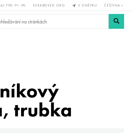
56) 790-91-90
EVEK@EVEK.ORG
V DNĚPRU
ČEŠTINA
železné
Legovaná
Sítě a
y
ocel
spoje
iníkový
, trubka