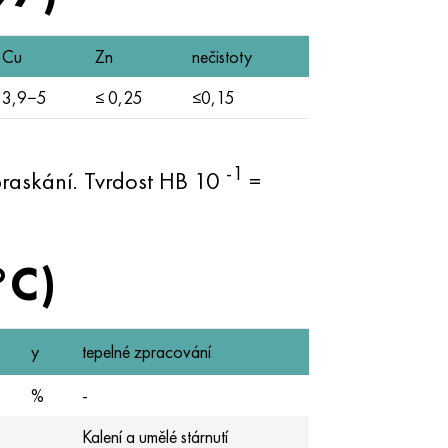
Cu
Zn
nečistoty
3,9−5
≤ 0,25
≤0,15
-1
praskání. Tvrdost HB 10
=
°C)
y
tepelné zpracování
%
-
Kalení a umělé stárnutí