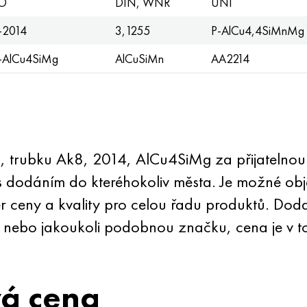
O
DIN, WNR
UNI
2014
3,1255
P-AlCu4,4SiMnMg
AlCu4SiMg
AlCuSiMn
AA2214
, trubku Ak8, 2014, AlCu4SiMg za přijatelnou
 dodáním do kteréhokoliv města. Je možné obj
 ceny a kvality pro celou řadu produktů. Do
8 nebo jakoukoli podobnou značku, cena je v 
vá cena