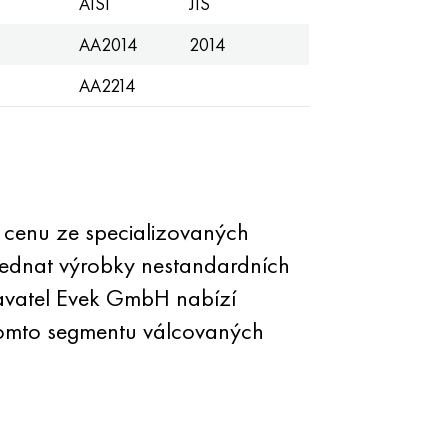
AISI
JIS
AA2014
2014
AA2214
 cenu ze specializovaných
ednat výrobky nestandardních
davatel Evek GmbH nabízí
tomto segmentu válcovaných