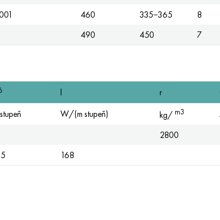
001
460
335−365
8
490
450
7
6
l
r
m3
stupeň
W/(m stupeň)
kg/
2800
.5
168