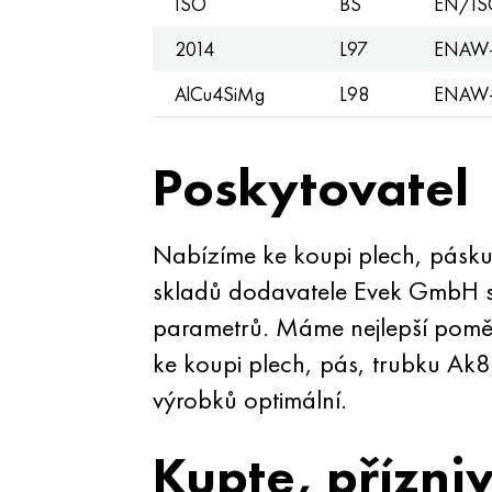
ISO
BS
EN/IS
2014
L97
ENAW-
AlCu4SiMg
L98
ENAW-
Poskytovatel
Nabízíme ke koupi plech, pásku
skladů dodavatele Evek GmbH s
parametrů. Máme nejlepší poměr
ke koupi plech, pás, trubku Ak
výrobků optimální.
Kupte, přízni