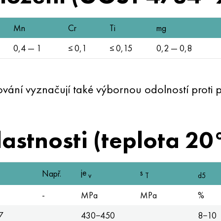
Mn
Cr
Ti
mg
0,4 — 1
≤ 0,1
≤ 0,15
0,2 — 0,8
ování vyznačují také výbornou odolností proti 
astnosti (teplota 20
je
s
Např.
v
T
d5
-
MPa
MPa
%
7
430−450
8−10