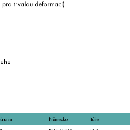
pro trvalou deformaci)
ruhu
á unie
Německo
Itálie