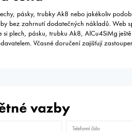
chy, pásky, trubky Ak8 nebo jakékoliv podob
roby bez zahrnutí dodatečných nákladů. Web s
e si plech, pásku, trubku Ak8, AlCu4SiMg ješt
davatelem. Včasné doručení zajišťují zastoupe
ětné vazby