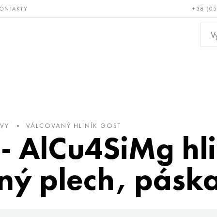
ONTAKTY
+38 (0
ácné a
Bronz, měď,
Ne
ruvzdorné
mosaz
kov
OVY
VÁLCOVANÝ HLINÍK GOST
- AlCu4SiMg hl
ný plech, páska