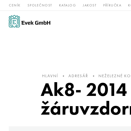
CENÍK
SPOLEČNOST
KATALOG
JAKOST
PŘÍRUČKA
K
Slitiny
nerezová
Vz
Titan
niklu
ocel
žá
HLAVNÍ
ADRESÁŘ
NEŽELEZNÉ K
Ak8- 2014 
žáruvzdor