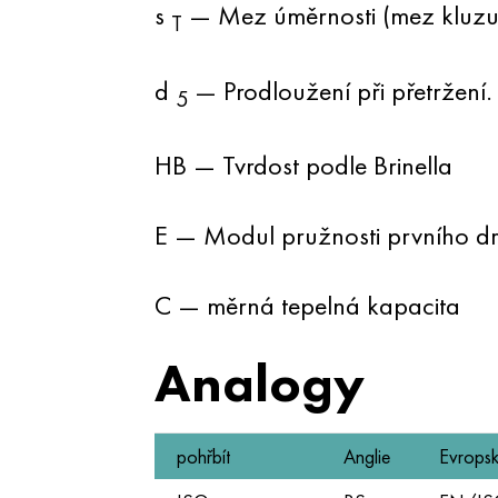
s
— Mez úměrnosti (mez kluzu 
T
d
— Prodloužení při přetržení.
5
HB — Tvrdost podle Brinella
E — Modul pružnosti prvního d
C — měrná tepelná kapacita
Analogy
pohřbít
Anglie
Evropsk