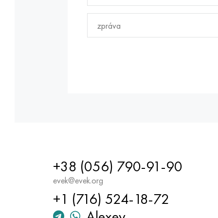
+38 (056) 790-91-90
evek@evek.org
+1 (716) 524-18-72
Alexey