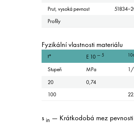
Prut, vysoká pevnost
51834−2
Profily
Fyzikální vlastnosti materiálu
— 5
10
t°
E 10
Stupeň
MPa
1/
20
0,74
100
22
s
— Krátkodobá mez pevnosti
in