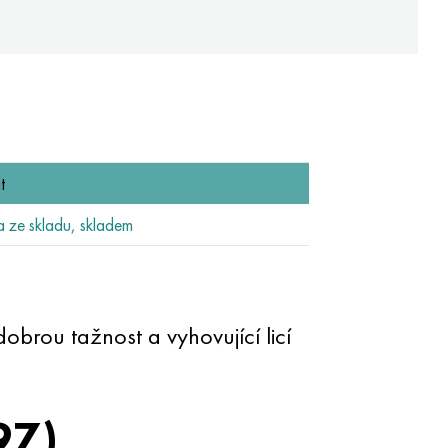
t
ze skladu, skladem
dobrou tažnost a vyhovující licí
97)