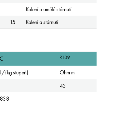
Kalení a umělé stárnutí
15
Kalení a stárnutí
R109
C
J/(kg stupeň)
Ohm m
43
838