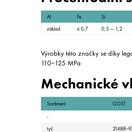
Al
Fe
Si
základ
≤ 0,7
0,5 — 1,2
Výrobky této značky se díky leg
110−125 MPa
Mechanické vl
Sortiment
GOST
-
tyč
21488−9