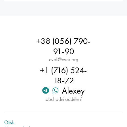
+38 (056) 790-
91-90
evek@evek.org
+1 (716) 524-
18-72
Alexey
obchodní oddělení
Otisk