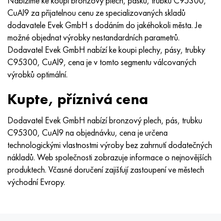
Nabízíme ke koupi bronzový plech, pásku, trubku C95300,
Hastelloy C-276
40XFA, 1,7223, AISI 4142
CuAl9 za přijatelnou cenu ze specializovaných skladů
dodavatele Evek GmbH s dodáním do jakéhokoli města. Je
Hastelloy C2000
45X, 45h, 1,7035
možné objednat výrobky nestandardních parametrů.
Dodavatel Evek GmbH nabízí ke koupi plechy, pásy, trubky
Hastelloy 3
45HN2MFA, k2425, 45hnmf
C95300, CuAl9, cena je v tomto segmentu válcovaných
výrobků optimální.
Hastelloy x
A40G, 44smn28, 1.0762, 46s20
Kupte, příznivá cena
Udimet 500
Dodavatel Evek GmbH nabízí bronzový plech, pás, trubku
Udimet 720
C95300, CuAl9 na objednávku, cena je určena
technologickými vlastnostmi výroby bez zahrnutí dodatečných
nákladů. Web společnosti zobrazuje informace o nejnovějších
produktech. Včasné doručení zajišťují zastoupení ve městech
východní Evropy.