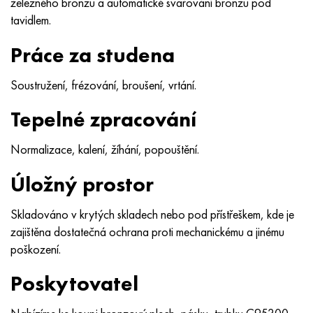
železného bronzu a automatické svařování bronzu pod
Nimonic 90
Přesná trubka
H70MFV
AM-350 – AM-5548
45Х14Н14В2М
ac35g2, 36smnpb14, 1.0765
tavidlem.
Nimonic 263
AM-355 – AM-5547
50X14MF
38x2n2ma, 34CrNiMo6, 40NiCrMo7
Práce za studena
Haynes 25
Custom 450® - uns S45000
65X13
40hn2ma, 34CrNiMo4, 36hnm
Soustružení, frézování, broušení, vrtání.
Haynes 188
Řecký Ascoloy 418
90X18MF
38 hodin, 37 hodin
Tepelné zpracování
Haynes 230
Potrubí odolné proti korozi
95 x 18
38XA, 37Cr4, AISI 5135
Normalizace, kalení, žíhání, popouštění.
Úložný prostor
Hastelloy b2
38HN3MFA, 35nicrmov12-5
Skladováno v krytých skladech nebo pod přístřeškem, kde je
Hastelloy b3
40G, 40Mn4, AISI 1035
zajištěna dostatečná ochrana proti mechanickému a jinému
poškození.
Hastelloy c4
38XM, 42CrMo4, AISI 1,7225
Poskytovatel
Hastelloy C22
40HH, 36NiCr6, AISI 3135