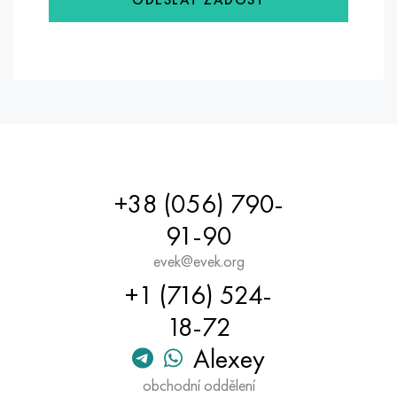
Hastelloy C-276
40XFA, 1,7223, AISI 4142
Hastelloy C2000
45X, 45h, 1,7035
Hastelloy 3
45HN2MFA, k2425, 45hnmf
Hastelloy x
A40G, 44smn28, 1.0762, 46s20
Udimet 500
+38 (056) 790-
91-90
Udimet 720
evek@evek.org
+1 (716) 524-
18-72
Alexey
obchodní oddělení