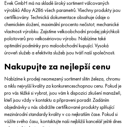
MP159
56DGNH
HN73MBTYu
5B
1.4567 - AISI 304Cu
15X16H2AM
30X, AISI 5130, 30h
Evek GmbH má na skladě široký sortiment válcovaných
výrobků Alloy A286 všech parametrů. Všechny produkty jsou
Multimet n155
68NKhVKTYu
XN70YU
TL5
1,4570-aisi303Cu
18X11MNFB
30hgs, 30hgs
certifikovány. Technická dokumentace obsahuje údaje o
chemickém složení, maximální procento nečistot; mechanické
Nicrofer 5923 hMo
79NM, Magnifer 7904
HN75 MBTYu
V 6
1.4574 - Slitina PH 15-7 Mo®
18X12VMBFR
30hgsa, 30hgsa
vlastnosti výrobku. Zajistíme velkoobchodní prodej jakýchkoli
polotovarů pro velkosériovou výrobu. Nabízíme také
Nicrofer 6030
80NM
XN75TBYu
TS-6
1.4580 - AISI 316Cb
20X12VNMF
30hgsn2a, 30hgsna
optimální podmínky pro maloobchodní kupující. Vysoká
úroveň služeb a efektivita služeb jsou tváří naší společnosti.
Nitronik 40
80NMV-VI
XN77TYu
14 titan
1,4597 - AISI 204Cu
20H3MMF
30xn2ma, 30CrNiMo8
Nakupujte za nejlepší cenu
Nitronik 50
80 NHS
XN77TYUR
SP -17
Slitina 28 - 1,4563
21NKMT
30хн3а, 31nicr14
Nabízíme k prodeji neomezený sortiment slitin železa, chromu
a niklu nejvyšší kvality za konkurenceschopnou cenu. Pokud je
Nitronic 60
81HMA
HN78Т
40 titan
Slitina 31 - 1,4562
37X12N8G8MFB
34khn3ma, 36NiCrMo16, 35NiCrMo16
pro vás těžké si vybrat, jsou vám k dispozici zkušení manažeři,
kteří jsou vždy v kontaktu a připraveni poradit. Zadáním
Nitronik 75
Druhy přesných slitin
HN80TBY
Alloy 254smo® - 1,4547
40X10X2M
35hgs, 35hgs
objednávky u nás obdržíte certifikované produkty splňující
mezinárodní standardy kvality v co nejkratším čase. Pokud si
Nimonic 80a
Termobimetaly
N65M, EP982
Slitina 926 - 1,4529
40Х9С2
35hgsa, 35hgsa
vážíte svého času, kontaktujte naši nejbližší kancelář ještě dnes