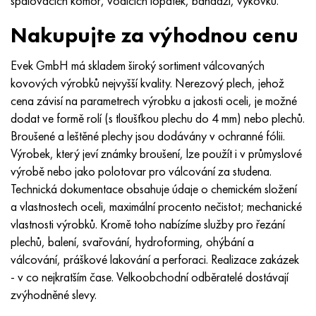
spalovacích komor, vodicích lopatek, bandáží, výkovků.
MP159
56DGNH
HN73MBTYu
5B
1.4567 - AISI 304Cu
15X16H2AM
30X, AISI 5130, 30h
Nakupujte za výhodnou cenu
Multimet n155
68NKhVKTYu
XN70YU
TL5
1,4570-aisi303Cu
18X11MNFB
30hgs, 30hgs
Evek GmbH má skladem široký sortiment válcovaných
Nicrofer 5923 hMo
79NM, Magnifer 7904
HN75 MBTYu
V 6
1.4574 - Slitina PH 15-7 Mo®
18X12VMBFR
30hgsa, 30hgsa
kovových výrobků nejvyšší kvality. Nerezový plech, jehož
cena závisí na parametrech výrobku a jakosti oceli, je možné
Nicrofer 6030
80NM
XN75TBYu
TS-6
1.4580 - AISI 316Cb
20X12VNMF
30hgsn2a, 30hgsna
dodat ve formě rolí (s tloušťkou plechu do 4 mm) nebo plechů.
Broušené a leštěné plechy jsou dodávány v ochranné fólii.
Nitronik 40
80NMV-VI
XN77TYu
14 titan
1,4597 - AISI 204Cu
20H3MMF
30xn2ma, 30CrNiMo8
Výrobek, který jeví známky broušení, lze použít i v průmyslové
výrobě nebo jako polotovar pro válcování za studena.
Nitronik 50
80 NHS
XN77TYUR
SP -17
Slitina 28 - 1,4563
21NKMT
30хн3а, 31nicr14
Technická dokumentace obsahuje údaje o chemickém složení
a vlastnostech oceli, maximální procento nečistot; mechanické
Nitronic 60
81HMA
HN78Т
40 titan
Slitina 31 - 1,4562
37X12N8G8MFB
34khn3ma, 36NiCrMo16, 35NiCrMo16
vlastnosti výrobků. Kromě toho nabízíme služby pro řezání
plechů, balení, svařování, hydroforming, ohýbání a
Nitronik 75
Druhy přesných slitin
HN80TBY
Alloy 254smo® - 1,4547
40X10X2M
35hgs, 35hgs
válcování, práškové lakování a perforaci. Realizace zakázek
- v co nejkratším čase. Velkoobchodní odběratelé dostávají
Nimonic 80a
Termobimetaly
N65M, EP982
Slitina 926 - 1,4529
40Х9С2
35hgsa, 35hgsa
zvýhodněné slevy.