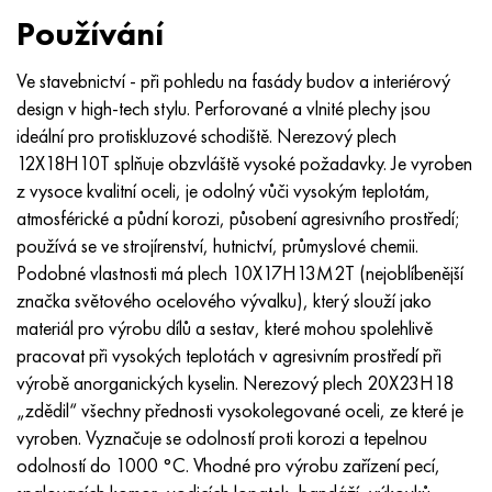
Inotherm
47ND
HN62VMYUT
VT-35
1.4466 - AISI 310MoLn
10X17H13M3T
2,0872, CuNi10Fe1Mn, Cw352h
Červená mosaz
45G2, 45g2, AISI 1144
Р6М5, 1.3343, hs6-5-2, sw7m
Používání
incotest
47НХР
HN62MVKYU
PT-1M
Slitina Al6xn
10X18N18Yu4D
Silikonový hliníkový bronz
C84400, CuSn2ZnPb
Legovaná konstrukční ocel
Р6М5К5, 1,3243, hs6-5-2-5
Ve stavebnictví - při pohledu na fasády budov a interiérový
design v high-tech stylu. Perforované a vlnité plechy jsou
Jette M152
49 KF
HN63 MB
PT-3V
15-7Ph® - 1,4532
11X11N2V2MF
CW301G, C64200
C83600, CuSn5ZnPb
10g2, 10g2, AISI 1513
R6M5F3, 1,3344, hs6-5-3
ideální pro protiskluzové schodiště. Nerezový plech
12X18H10T splňuje obzvláště vysoké požadavky. Je vyroben
Kobalt 6B
49K2F, 49K2FA-VI
XN65VM
PT-7M
PH 13-8 Po - 1,4534
12Х18Н9Т
křemíkový bronz
12X2H4A, 15NiCr13, 1,5752
Р9М4К8,1,3207
z vysoce kvalitní oceli, je odolný vůči vysokým teplotám,
atmosférické a půdní korozi, působení agresivního prostředí;
maraging 250
Slitina 50N
KhN65VMTYu
2B
1,4542 - 17-4Ph®
13X11N2V2MF
C65500, CuAl11Fe3
AC14, 11SMnPb30
R12F3, 1,3318, sw12
používá se ve strojírenství, hutnictví, průmyslové chemii.
Podobné vlastnosti má plech 10X17H13M2T (nejoblíbenější
René 41
Slitina 50NP
KhN67MVTYu
SPT-2 sv
Custom 455® - 1.4543 - uns s45500
15x11mf
C65620, CuSi3Fe2Zn3
20G, 20mn5
P18, 1,3355, hs18-0-1, sw18
značka světového ocelového vývalku), který slouží jako
materiál pro výrobu dílů a sestav, které mohou spolehlivě
Maraging 300
50 NHS
KhN68VKTYU
AT3
1,4545 - 15-5Ph®
15x12vnmf
C65100, CuSi 1,5
20XH3A, AISI 4320, 20hn3a
Uhlíková ocel
pracovat při vysokých teplotách v agresivním prostředí při
výrobě anorganických kyselin. Nerezový plech 20X23H18
Maraging 350
Slitina 52N
KhN68VMTYUK-vd
3M
1,4548 - 17-4Ph®
15H12H2MVFAB
Cín-olověný bronz
20HM, 24CrMo5, 20hm
У10,1.1645, C105W1
„zdědil“ všechny přednosti vysokolegované oceli, ze které je
vyroben. Vyznačuje se odolností proti korozi a tepelnou
MP35N
52K12F
KhN70VMTYu
TL3
1,4550 - AISI 347
15X16K5N2MVFAB
c92200, CuSn6Zn4Pb2
25KhGM, 20CrMo5, 1,7264
11G12, 110G13L, X120Mn12
odolností do 1000 °C. Vhodné pro výrobu zařízení pecí,