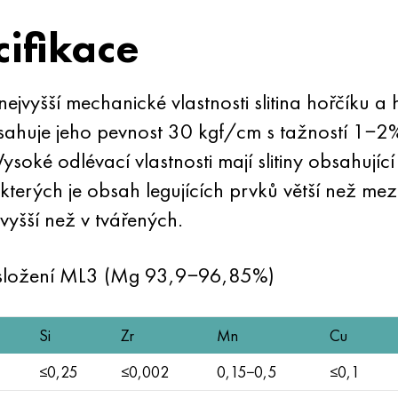
cifikace
nejvyšší mechanické vlastnosti slitina hořčíku a
huje jeho pevnost 30 kgf/cm s tažností 1−2%. 
. Vysoké odlévací vlastnosti mají slitiny obsahujíc
ve kterých je obsah legujících prvků větší než me
h vyšší než v tvářených.
složení ML3 (Mg 93,9−96,85%)
Si
Zr
Mn
Cu
≤0,25
≤0,002
0,15−0,5
≤0,1