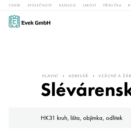
CENÍK
SPOLEČNOST
KATALOG
JAKOST
PŘÍRUČKA
K
Slitiny
nerezová
Vz
Titan
niklu
ocel
žá
HLAVNÍ
ADRESÁŘ
VZÁCNÉ A ŽÁ
Slévárensk
dka, odlitek
HK31 kruh, lišta, objímka, odlitek