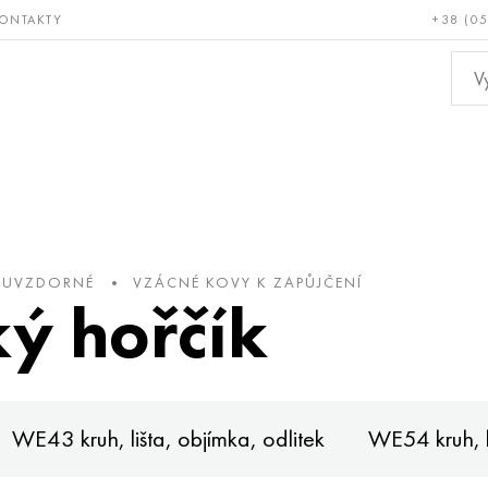
ONTAKTY
+38 (0
ácné a
Bronz, měď,
Ne
ruvzdorné
mosaz
kov
RUVZDORNÉ
VZÁCNÉ KOVY K ZAPŮJČENÍ
ý hořčík
WE43 kruh, lišta, objímka, odlitek
WE54 kruh, li