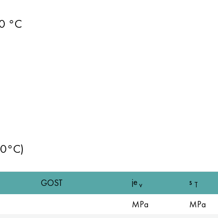
60 °C
a
20°C)
je
s
GOST
v
T
MPa
MPa