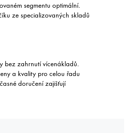
covaném segmentu optimální.
číku ze specializovaných skladů
by bez zahrnutí vícenákladů.
ny a kvality pro celou řadu
sné doručení zajišťují