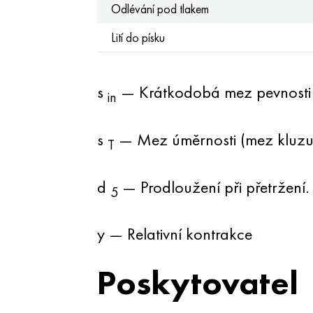
Odlévání pod tlakem
Lití do písku
s
— Krátkodobá mez pevnosti
in
s
— Mez úměrnosti (mez kluzu 
T
d
— Prodloužení při přetržení.
5
y — Relativní kontrakce
Poskytovatel