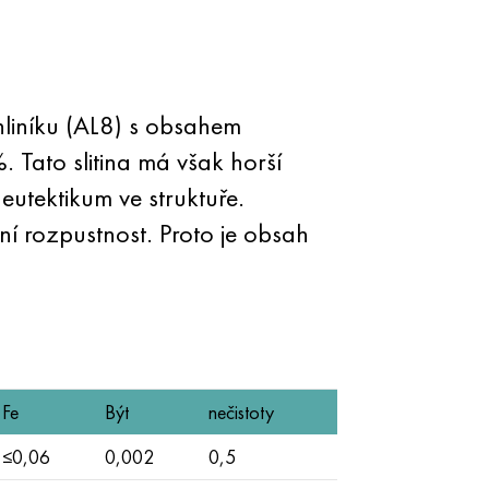
 hliníku (AL8) s obsahem
Tato slitina má však horší
í eutektikum ve struktuře.
zní rozpustnost. Proto je obsah
Fe
Být
nečistoty
≤0,06
0,002
0,5