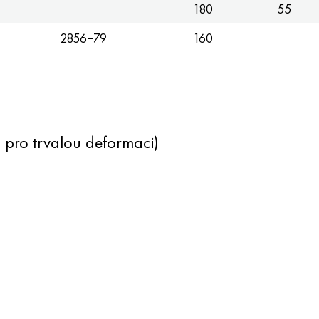
180
55
2856−79
160
pro trvalou deformaci)