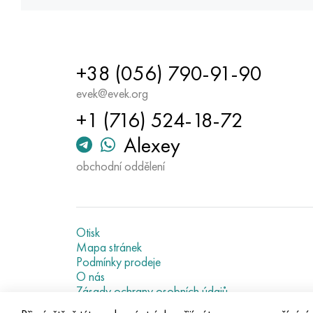
+38 (056) 790-91-90
evek@evek.org
+1 (716) 524-18-72
Alexey
obchodní oddělení
Otisk
Mapa stránek
Podmínky prodeje
O nás
Zásady ochrany osobních údajů
Current metal prices