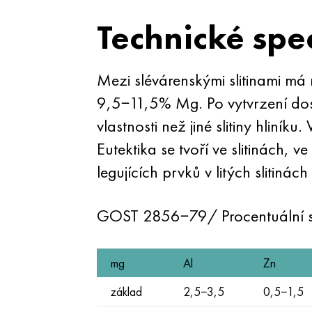
Technické spe
Mezi slévárenskými slitinami má 
9,5−11,5% Mg. Po vytvrzení dosa
vlastnosti než jiné slitiny hliníku
Eutektika se tvoří ve slitinách, 
legujících prvků v litých slitinác
GOST 2856−79/ Procentuální 
mg
Al
Zn
základ
2,5−3,5
0,5−1,5