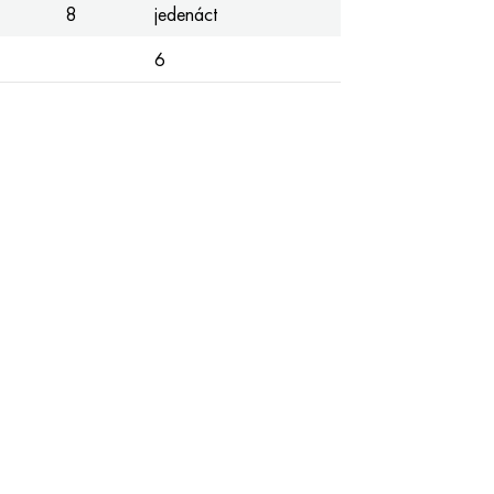
8
jedenáct
6