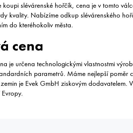
koupi slévárenské hořčík, cena je v tomto vál
rdy kvality. Nabízíme odkup slévárenského hoř
m do kteréhokoliv města.
vá cena
na je určena technologickými vlastnostmi výro
andardních parametrů. Máme nejlepší poměr ce
zemin je Evek GmbH ziskovým dodavatelem. Vča
 Evropy.