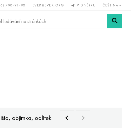
56) 790-91-90
EVEK@EVEK.ORG
V DNĚPRU
ČEŠTINA
železné
Legovaná
Sítě a
y
ocel
spoje
šta, objímka, odlitek