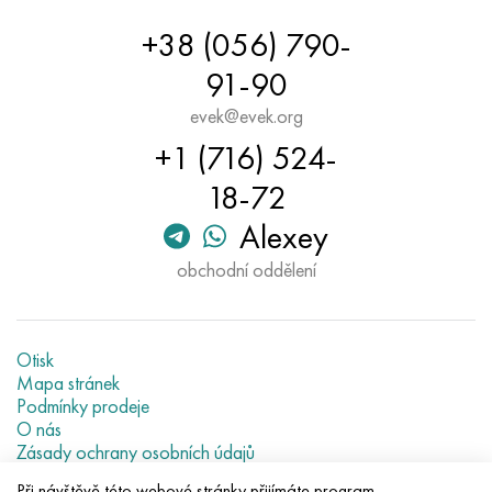
+38 (056) 790-
91-90
evek@evek.org
+1 (716) 524-
18-72
Alexey
obchodní oddělení
Otisk
Mapa stránek
Podmínky prodeje
O nás
Zásady ochrany osobních údajů
Current metal prices
Při návštěvě této webové stránky přijímáte program