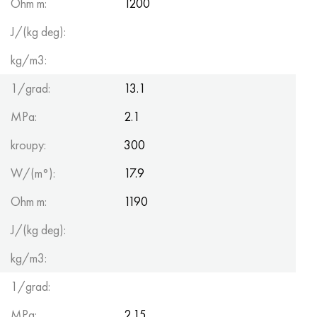
Ohm m:
1200
J/(kg deg):
kg/m3:
1/grad:
13.1
MPa:
2.1
kroupy:
300
W/(m°):
17.9
Ohm m:
1190
J/(kg deg):
kg/m3:
1/grad:
MPa:
2.15