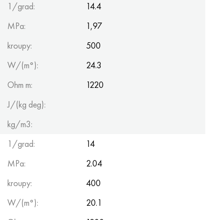
1/grad:
14.4
MPa:
1,97
kroupy:
500
W/(m°):
24.3
Ohm m:
1220
J/(kg deg):
kg/m3:
1/grad:
14
MPa:
2.04
kroupy:
400
W/(m°):
20.1