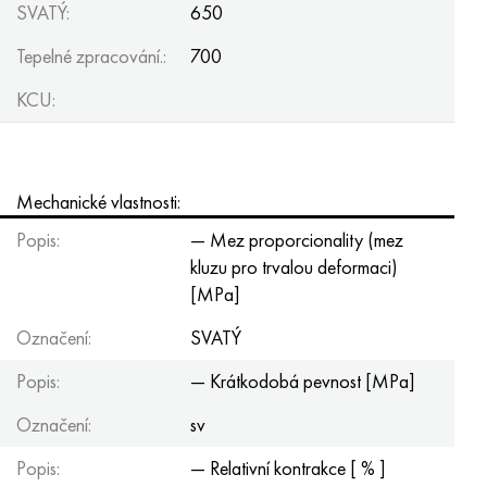
SVATÝ:
650
Hastelloy C-276
40XFA, 1,7223, AISI 4142
Tepelné zpracování.:
700
Hastelloy C2000
45X, 45h, 1,7035
KCU:
Hastelloy 3
45HN2MFA, k2425, 45hnmf
Hastelloy x
A40G, 44smn28, 1.0762, 46s20
Mechanické vlastnosti:
Udimet 500
Popis:
— Mez proporcionality (mez
kluzu pro trvalou deformaci)
Udimet 720
[MPa]
Označení:
SVATÝ
Popis:
— Krátkodobá pevnost [MPa]
Označení:
sv
Popis:
— Relativní kontrakce [ % ]