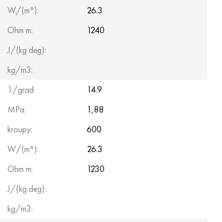
W/(m°):
26.3
Ohm m:
1240
J/(kg deg):
kg/m3:
1/grad:
14.9
MPa:
1,88
kroupy:
600
W/(m°):
26.3
Ohm m:
1230
J/(kg deg):
kg/m3: