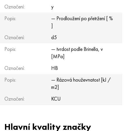
Označení:
y
Popis:
— Prodloužení po přetržení [ %
]
Označení:
d5
Popis:
— tvrdost podle Brinella, v
[MPa]
Označení:
HB
Popis:
— Rázová houževnatost [kJ /
m2]
Označení:
KCU
Hlavní kvality značky