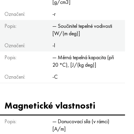
[g/cm3]
Označení:
-r
Popis:
— Součinitel tepelné vodivosti
[W/(m deg)]
Označení:
-l
Popis:
— Měrná tepelná kapacita (při
20 °C), [J/(kg deg)]
Označení:
-C
Magnetické vlastnosti
Popis:
— Donucovací síla (v rámci)
[A/m]