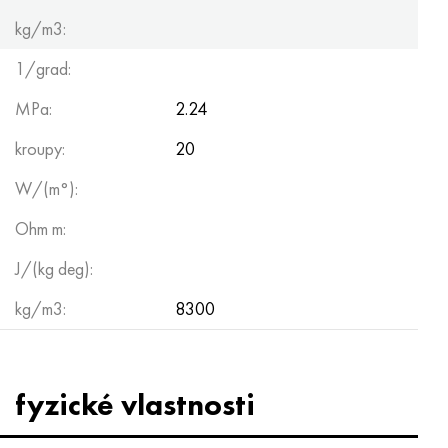
kg/m3:
1/grad:
MPa:
2.24
kroupy:
20
W/(m°):
Ohm m:
J/(kg deg):
kg/m3:
8300
fyzické vlastnosti