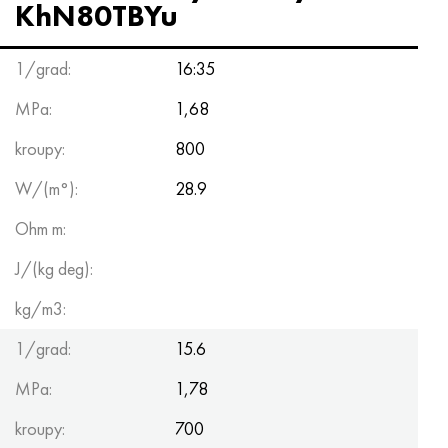
KhN80TBYu
1/grad:
16:35
MPa:
1,68
kroupy:
800
W/(m°):
28.9
Ohm m:
J/(kg deg):
kg/m3:
1/grad:
15.6
MPa:
1,78
kroupy:
700