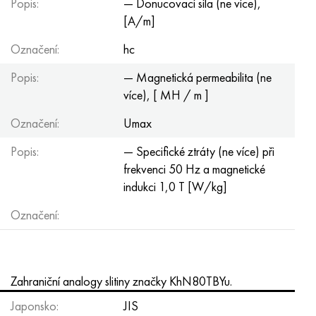
Popis:
— Donucovací síla (ne více),
[A/m]
Označení:
hc
Popis:
— Magnetická permeabilita (ne
více), [ MH / m ]
Označení:
Umax
Popis:
— Specifické ztráty (ne více) při
frekvenci 50 Hz a magnetické
indukci 1,0 T [W/kg]
Označení:
Zahraniční analogy slitiny značky KhN80TBYu.
Japonsko:
JIS