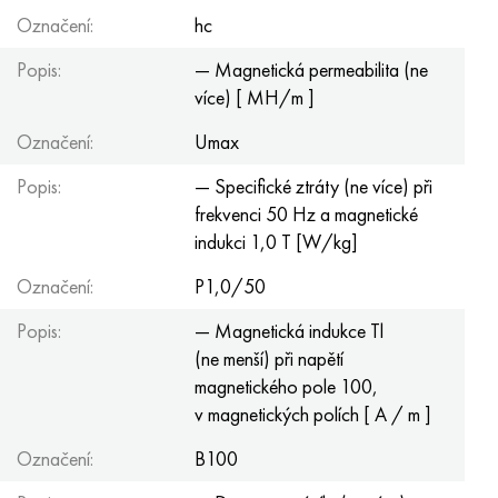
Označení:
hc
Popis:
— Magnetická permeabilita (ne
více) [ MH/m ]
Označení:
Umax
Popis:
— Specifické ztráty (ne více) při
frekvenci 50 Hz a magnetické
indukci 1,0 T [W/kg]
Označení:
P1,0/50
Popis:
— Magnetická indukce Tl
(ne menší) při napětí
magnetického pole 100,
v magnetických polích [ A / m ]
Označení:
B100