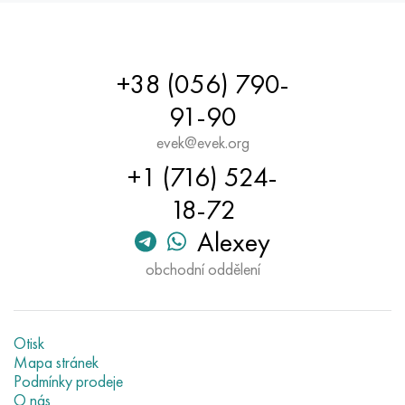
+38 (056) 790-
91-90
evek@evek.org
+1 (716) 524-
18-72
Alexey
obchodní oddělení
Otisk
Mapa stránek
Podmínky prodeje
O nás