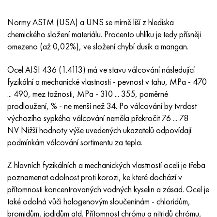
Inotherm
47ND
HN62VMYUT
VT-35
1.4466 - AISI 310MoLn
10X17H13M3T
2,0872, CuNi10Fe1Mn, Cw352h
Červená mosaz
45G2, 45g2, AISI 1144
Р6М5, 1.3343, hs6-5-2, sw7m
Normy ASTM (USA) a UNS se mírně liší z hlediska
incotest
47НХР
HN62MVKYU
PT-1M
Slitina Al6xn
10X18N18Yu4D
Silikonový hliníkový bronz
C84400, CuSn2ZnPb
Legovaná konstrukční ocel
Р6М5К5, 1,3243, hs6-5-2-5
chemického složení materiálu. Procento uhlíku je tedy přísněji
omezeno (až 0,02%), ve složení chybí dusík a mangan.
Jette M152
49 KF
HN63 MB
PT-3V
15-7Ph® - 1,4532
11X11N2V2MF
CW301G, C64200
C83600, CuSn5ZnPb
10g2, 10g2, AISI 1513
R6M5F3, 1,3344, hs6-5-3
Ocel AISI 436 (1.4113) má ve stavu válcování následující
Kobalt 6B
49K2F, 49K2FA-VI
XN65VM
PT-7M
PH 13-8 Po - 1,4534
12Х18Н9Т
křemíkový bronz
12X2H4A, 15NiCr13, 1,5752
Р9М4К8,1,3207
fyzikální a mechanické vlastnosti - pevnost v tahu, MPa - 470
... 490, mez tažnosti, MPa - 310 ... 355, poměrné
maraging 250
Slitina 50N
KhN65VMTYu
2B
1,4542 - 17-4Ph®
13X11N2V2MF
C65500, CuAl11Fe3
AC14, 11SMnPb30
R12F3, 1,3318, sw12
prodloužení, % - ne menší než 34. Po válcování by tvrdost
výchozího sypkého válcování neměla překročit 76 ... 78
René 41
Slitina 50NP
KhN67MVTYu
SPT-2 sv
Custom 455® - 1.4543 - uns s45500
15x11mf
C65620, CuSi3Fe2Zn3
20G, 20mn5
P18, 1,3355, hs18-0-1, sw18
NV Nižší
hodnoty výše uvedených ukazatelů odpovídají
podmínkám válcování sortimentu za tepla.
Maraging 300
50 NHS
KhN68VKTYU
AT3
1,4545 - 15-5Ph®
15x12vnmf
C65100, CuSi 1,5
20XH3A, AISI 4320, 20hn3a
Uhlíková ocel
Z hlavních fyzikálních a mechanických vlastností oceli je třeba
Maraging 350
Slitina 52N
KhN68VMTYUK-vd
3M
1,4548 - 17-4Ph®
15H12H2MVFAB
Cín-olověný bronz
20HM, 24CrMo5, 20hm
У10,1.1645, C105W1
poznamenat odolnost proti korozi, ke které dochází v
přítomnosti koncentrovaných vodných kyselin a zásad. Ocel je
MP35N
52K12F
KhN70VMTYu
TL3
1,4550 - AISI 347
15X16K5N2MVFAB
c92200, CuSn6Zn4Pb2
25KhGM, 20CrMo5, 1,7264
11G12, 110G13L, X120Mn12
také odolná vůči halogenovým sloučeninám - chloridům,
bromidům, jodidům
atd.
Přítomnost chrómu a nitridů chrómu,