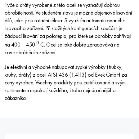
Nimonic 90
Přesná trubka
H70MFV
AM-350 – AM-5548
45Х14Н14В2М
ac35g2, 36smnpb14, 1.0765
Tyče a dráty vyrobené z této oceli se vyznačují dobrou
obrobitelností. Ve studeném stavu je možné objemové lisování
Nimonic 263
AM-355 – AM-5547
50X14MF
38x2n2ma, 34CrNiMo6, 40NiCrMo7
dílů, jako jsou rotační tělesa. S využitím automatizovaného
lisovacího zařízení. Při složitých konfiguracích součásti je
Haynes 25
Custom 450® - uns S45000
65X13
40hn2ma, 34CrNiMo4, 36hnm
žádoucí lisování za polotepla, pro které se obrobky zahřívají
0
na 400 ... 450
C. Ocel se také dobře zpracovává na
Haynes 188
Řecký Ascoloy 418
90X18MF
38 hodin, 37 hodin
kovoobráběcím zařízení.
Haynes 230
Potrubí odolné proti korozi
95 x 18
38XA, 37Cr4, AISI 5135
Je efektivní a výhodné nakupovat sypké výrobky (trubky,
kruhy, dráty) z oceli AISI 436 (1.4113) od Evek GmbH za
Hastelloy b2
38HN3MFA, 35nicrmov12-5
ceny výrobce. Všechny produkty jsou certifikované a svým
sortimentem uspokojí každého, i toho nejnáročnějšího
Hastelloy b3
40G, 40Mn4, AISI 1035
zákazníka.
Hastelloy c4
38XM, 42CrMo4, AISI 1,7225
Hastelloy C22
40HH, 36NiCr6, AISI 3135