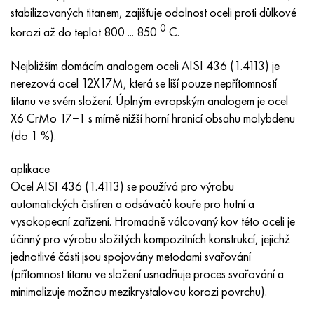
MP159
56DGNH
HN73MBTYu
5B
1.4567 - AISI 304Cu
15X16H2AM
30X, AISI 5130, 30h
stabilizovaných titanem, zajišťuje odolnost oceli proti důlkové
0
korozi až do teplot 800 ... 850
С.
Multimet n155
68NKhVKTYu
XN70YU
TL5
1,4570-aisi303Cu
18X11MNFB
30hgs, 30hgs
Nejbližším domácím analogem oceli AISI 436 (1.4113) je
Nicrofer 5923 hMo
79NM, Magnifer 7904
HN75 MBTYu
V 6
1.4574 - Slitina PH 15-7 Mo®
18X12VMBFR
30hgsa, 30hgsa
nerezová ocel 12X17M, která se liší pouze nepřítomností
titanu ve svém složení. Úplným evropským analogem je ocel
Nicrofer 6030
80NM
XN75TBYu
TS-6
1.4580 - AISI 316Cb
20X12VNMF
30hgsn2a, 30hgsna
X6 CrMo 17−1 s mírně nižší horní hranicí obsahu molybdenu
(do 1 %).
Nitronik 40
80NMV-VI
XN77TYu
14 titan
1,4597 - AISI 204Cu
20H3MMF
30xn2ma, 30CrNiMo8
aplikace
Nitronik 50
80 NHS
XN77TYUR
SP -17
Slitina 28 - 1,4563
21NKMT
30хн3а, 31nicr14
Ocel AISI 436 (1.4113) se používá pro výrobu
automatických čistíren a odsávačů kouře pro hutní a
Nitronic 60
81HMA
HN78Т
40 titan
Slitina 31 - 1,4562
37X12N8G8MFB
34khn3ma, 36NiCrMo16, 35NiCrMo16
vysokopecní zařízení. Hromadně válcovaný kov této oceli je
účinný pro výrobu složitých kompozitních konstrukcí, jejichž
Nitronik 75
Druhy přesných slitin
HN80TBY
Alloy 254smo® - 1,4547
40X10X2M
35hgs, 35hgs
jednotlivé části jsou spojovány metodami svařování
(přítomnost titanu ve složení usnadňuje proces svařování a
Nimonic 80a
Termobimetaly
N65M, EP982
Slitina 926 - 1,4529
40Х9С2
35hgsa, 35hgsa
minimalizuje možnou mezikrystalovou korozi povrchu).