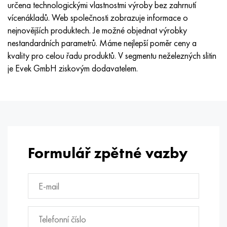
určena technologickými vlastnostmi výroby bez zahrnutí
Nimonic 90
Přesná trubka
H70MFV
AM-350 – AM-5548
45Х14Н14В2М
ac35g2, 36smnpb14, 1.0765
vícenákladů. Web společnosti zobrazuje informace o
nejnovějších produktech. Je možné objednat výrobky
Nimonic 263
AM-355 – AM-5547
50X14MF
38x2n2ma, 34CrNiMo6, 40NiCrMo7
nestandardních parametrů. Máme nejlepší poměr ceny a
kvality pro celou řadu produktů. V segmentu neželezných slitin
Haynes 25
Custom 450® - uns S45000
65X13
40hn2ma, 34CrNiMo4, 36hnm
je Evek GmbH ziskovým dodavatelem.
Haynes 188
Řecký Ascoloy 418
90X18MF
38 hodin, 37 hodin
Haynes 230
Potrubí odolné proti korozi
95 x 18
38XA, 37Cr4, AISI 5135
Hastelloy b2
38HN3MFA, 35nicrmov12-5
Formulář zpětné vazby
Hastelloy b3
40G, 40Mn4, AISI 1035
Hastelloy c4
38XM, 42CrMo4, AISI 1,7225
Hastelloy C22
40HH, 36NiCr6, AISI 3135