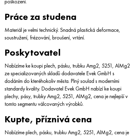
poškození.
MP159
56DGNH
HN73MBTYu
5B
1.4567 - AISI 304Cu
15X16H2AM
30X, AISI 5130, 30h
Práce za studena
Multimet n155
68NKhVKTYu
XN70YU
TL5
1,4570-aisi303Cu
18X11MNFB
30hgs, 30hgs
Materiál je velmi technický. Snadná plastická deformace,
Nicrofer 5923 hMo
79NM, Magnifer 7904
HN75 MBTYu
V 6
1.4574 - Slitina PH 15-7 Mo®
18X12VMBFR
30hgsa, 30hgsa
soustružení, frézování, broušení, vrtání.
Nicrofer 6030
80NM
XN75TBYu
TS-6
1.4580 - AISI 316Cb
20X12VNMF
30hgsn2a, 30hgsna
Poskytovatel
Nitronik 40
80NMV-VI
XN77TYu
14 titan
1,4597 - AISI 204Cu
20H3MMF
30xn2ma, 30CrNiMo8
Nabízíme ke koupi plech, pásku, trubku Amg2, 5251, AlMg2
ze specializovaných skladů dodavatele Evek GmbH s
Nitronik 50
80 NHS
XN77TYUR
SP -17
Slitina 28 - 1,4563
21NKMT
30хн3а, 31nicr14
dodáním do kteréhokoliv města. Plný soulad s moderními
standardy kvality. Dodavatel Evek GmbH nabízí ke koupi
Nitronic 60
81HMA
HN78Т
40 titan
Slitina 31 - 1,4562
37X12N8G8MFB
34khn3ma, 36NiCrMo16, 35NiCrMo16
plechy, pásy, trubky Amg2, 5251, AlMg2, cena je nejlepší v
tomto segmentu válcovaných výrobků.
Nitronik 75
Druhy přesných slitin
HN80TBY
Alloy 254smo® - 1,4547
40X10X2M
35hgs, 35hgs
Kupte, příznivá cena
Nimonic 80a
Termobimetaly
N65M, EP982
Slitina 926 - 1,4529
40Х9С2
35hgsa, 35hgsa
Nabízíme plech, pásku, trubku Amg2, 5251, AlMg2, cena je