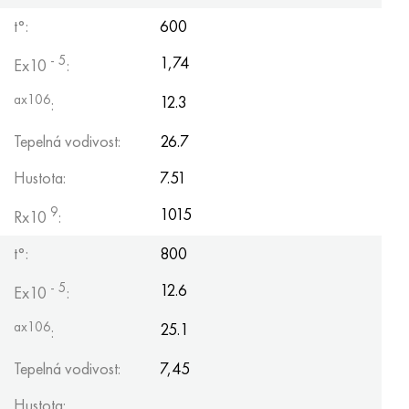
Hastelloy C-276
40XFA, 1,7223, AISI 4142
t°:
600
Hastelloy C2000
45X, 45h, 1,7035
- 5
1,74
Ex10
:
ax106
12.3
Hastelloy 3
45HN2MFA, k2425, 45hnmf
:
Tepelná vodivost:
26.7
Hastelloy x
A40G, 44smn28, 1.0762, 46s20
Hustota:
7.51
Udimet 500
9
1015
Rx10
:
Udimet 720
t°:
800
- 5
12.6
Ex10
:
ax106
25.1
:
Tepelná vodivost:
7,45
Hustota: