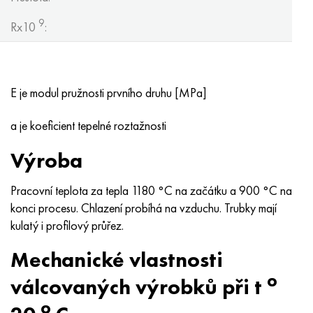
9
Rx10
:
E je modul pružnosti prvního druhu [MPa]
a je koeficient tepelné roztažnosti
Výroba
Pracovní teplota za tepla 1180 °C na začátku a 900 °C na
konci procesu. Chlazení probíhá na vzduchu. Trubky mají
kulatý i profilový průřez.
Mechanické vlastnosti
o
válcovaných výrobků při t
o