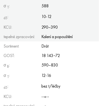
σ
:
588
Т
:
10-12
d5
KCU:
290–390
tepelné zpracování:
Kalení a popouštění
Sortiment:
Drát
GOST:
18 143−72
σ
:
590–830
B
σ
:
12-16
Т
:
bez t/léčby
d5
KCU:
--«--
tepelné zpracování:
--«--