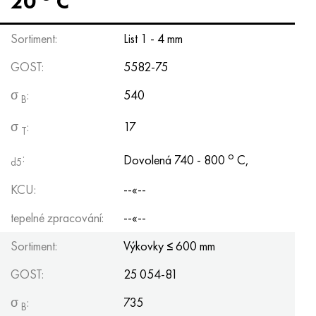
20
C
Sortiment:
List 1 - 4 mm
GOST:
5582-75
σ
:
540
B
σ
:
17
Т
o
:
Dovolená 740 - 800
C,
d5
KCU:
--«--
tepelné zpracování:
--«--
Sortiment:
Výkovky
≤
600 mm
GOST:
25 054-81
σ
:
735
B