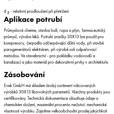
d
- relativní prodloužení při přetržení
5
Aplikace potrubí
Průmyslová chemie, stavba lodí, ropa a plyn, farmaceutický
průmysl, výroba léků. Potrubí značky 30X13 lze použít pro
kompresory, čerpadla odčerpávající důlní vody, při stavbě
parogenerátorů elektráren, při výrobě soli odpařovací
metodou. Ve stavebnictví - pro pokládku vodovodů a
kanalizací a jako materiál pro dekorativní prvky v architektuře.
Zásobování
Evek GmbH má skladem široký sortiment válcovaných
výrobků 30X13 libovolných parametrů. Všechny produkty jsou
certifikovány. Technická dokumentace obsahuje údaje o
chemickém složení, maximální procento nečistot; mechanické
vlastnosti výrobku. Zajistíme velkoobchodní prodej jakýchkoli