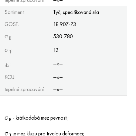
Sortiment:
Tyč, specifikovaná síla
GOST:
18 907-73
σ
:
530-780
B
σ
:
12
Т
:
--«--
d5
KCU:
--«--
tepelné zpracování:
--«--
σ
- krátkodobá mez pevnosti;
B
σ
je mez kluzu pro trvalou deformaci;
T