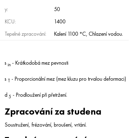
Hastelloy C-276
40XFA, 1,7223, AISI 4142
y:
50
Hastelloy C2000
45X, 45h, 1,7035
KCU:
1400
Tepelné zpracování:
Kalení 1100 °C, Chlazení vodou.
Hastelloy 3
45HN2MFA, k2425, 45hnmf
Hastelloy x
A40G, 44smn28, 1.0762, 46s20
s
- Krátkodobá mez pevnosti
in
Udimet 500
s
- Proporcionální mez (mez kluzu pro trvalou deformaci)
Udimet 720
T
d
- Prodloužení při přetržení.
5
Zpracování za studena
Soustružení, frézování, broušení, vrtání.