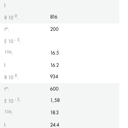
l:
9
816
R 10
:
t°:
200
- 5
E 10
:
106
16.5
:
l:
16.2
9
934
R 10
:
t°:
600
- 5
1,58
E 10
:
106
18.3
:
l:
24.4