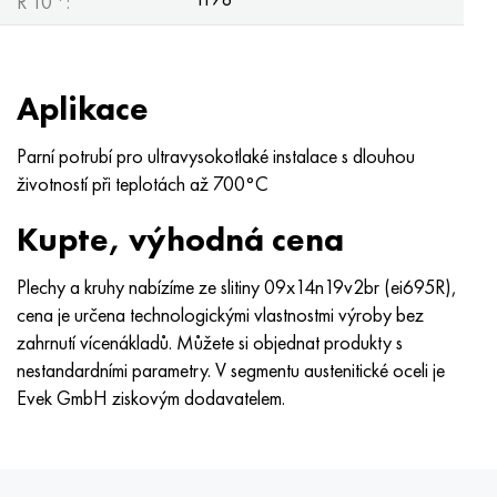
R 10
:
Aplikace
Parní potrubí pro ultravysokotlaké instalace s dlouhou
životností při teplotách až 700°C
Kupte, výhodná cena
Plechy a kruhy nabízíme ze slitiny 09x14n19v2br (ei695R),
cena je určena technologickými vlastnostmi výroby bez
zahrnutí vícenákladů. Můžete si objednat produkty s
nestandardními parametry. V segmentu austenitické oceli je
Evek GmbH ziskovým dodavatelem.