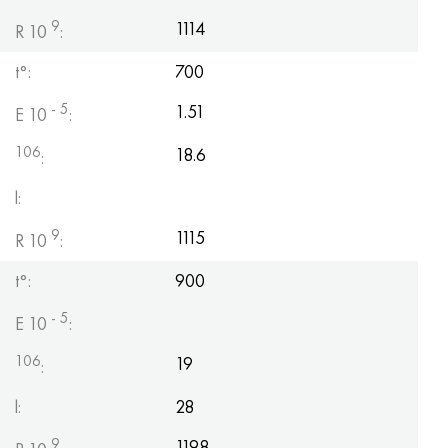
9
1114
R 10
:
t°:
700
- 5
1.51
E 10
:
106
18.6
:
l:
9
1115
R 10
:
t°:
900
- 5
E 10
:
106
19
:
l:
28
9
1198