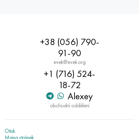
+38 (056) 790-
91-90
evek@evek.org
+1 (716) 524-
18-72
Alexey
obchodní oddělení
Otisk
Mapa stránek