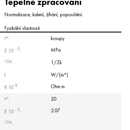
Tepelné zpracování
Normalizace, kalení, žíhání, popouštění.
Fyzikální vlastnosti
t°:
kroupy
- 5
MPa
E 10
:
106
1/Zk
:
l:
W/(m°)
9
Ohm m
R 10
:
t°:
20
- 5
2.07
E 10
:
106
: