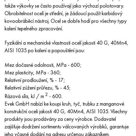
MP159
56DGNH
HN73MBTYu
5B
1.4567 - AISI 304Cu
15X16H2AM
30X, AISI 5130, 30h
takže výkovky se často používají jako výchozí polotovary.
Obrobitelnost ocelí je střední, je žádoucí použít karbidový
Multimet n155
68NKhVKTYu
XN70YU
TL5
1,4570-aisi303Cu
18X11MNFB
30hgs, 30hgs
kovoobráběcí nástroj. Ocel se dobře hodí pro všechny typy
kalení tepelného zpracování.
Nicrofer 5923 hMo
79NM, Magnifer 7904
HN75 MBTYu
V 6
1.4574 - Slitina PH 15-7 Mo®
18X12VMBFR
30hgsa, 30hgsa
Fyzikální a mechanické vlastnosti ocelí jakosti 40 G, 40Mn4,
Nicrofer 6030
80NM
XN75TBYu
TS-6
1.4580 - AISI 316Cb
20X12VNMF
30hgsn2a, 30hgsna
AISI 1035 po kalení a popouštění jsou:
Nitronik 40
80NMV-VI
XN77TYu
14 titan
1,4597 - AISI 204Cu
20H3MMF
30xn2ma, 30CrNiMo8
Mez dočasné odolnosti, MPa - 600;
Mez plasticity, MPa - 360;
Nitronik 50
80 NHS
XN77TYUR
SP -17
Slitina 28 - 1,4563
21NKMT
30хн3а, 31nicr14
Relativní prodloužení, % - 17;
Relativní zúžení průřezu, % - 45;
Nitronic 60
81HMA
HN78Т
40 titan
Slitina 31 - 1,4562
37X12N8G8MFB
34khn3ma, 36NiCrMo16, 35NiCrMo16
2
Rázová síla, kJ / m
- 600.
Evek GmbH nabízí ke koupi kruh, tyč, trubku z manganové
Nitronik 75
Druhy přesných slitin
HN80TBY
Alloy 254smo® - 1,4547
40X10X2M
35hgs, 35hgs
konstrukční oceli jakosti 40 G, 40Mn4, AISI 1035. Všechny
produkty jsou prodávány za ceny výrobce. Dodavatel
Nimonic 80a
Termobimetaly
N65M, EP982
Slitina 926 - 1,4529
40Х9С2
35hgsa, 35hgsa
zajišťuje dodržení sortimentu válcovaných výrobků, garantuje
jeho včasné dodání na adresu určenou zákazníkem.