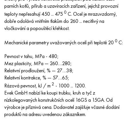
MP159
56DGNH
HN73MBTYu
5B
1.4567 - AISI 304Cu
15X16H2AM
30X, AISI 5130, 30h
parních kotlů, přírub a uzavíracích zařízení, jejichž provozní
0
teploty nepřesahují 450 ... 475
C. Ocel je mrazuvzdorný,
Multimet n155
68NKhVKTYu
XN70YU
TL5
1,4570-aisi303Cu
18X11MNFB
30hgs, 30hgs
dobře odolává vnitřním tlakům do 260 ... necitlivý na
vločkování a popouštěcí křehkost.
Nicrofer 5923 hMo
79NM, Magnifer 7904
HN75 MBTYu
V 6
1.4574 - Slitina PH 15-7 Mo®
18X12VMBFR
30hgsa, 30hgsa
0
Mechanické parametry uvažovaných ocelí při teplotě 20
C:
Nicrofer 6030
80NM
XN75TBYu
TS-6
1.4580 - AISI 316Cb
20X12VNMF
30hgsn2a, 30hgsna
Pevnost v tahu, MPa - 480;
Nitronik 40
80NMV-VI
XN77TYu
14 titan
1,4597 - AISI 204Cu
20H3MMF
30xn2ma, 30CrNiMo8
Mez plasticity, MPa — 260…280;
Relativní prodloužení, % — 27…38;
Nitronik 50
80 NHS
XN77TYUR
SP -17
Slitina 28 - 1,4563
21NKMT
30хн3а, 31nicr14
Relativní kontrakce, % — 57…65;
2
Rázová pevnost, kJ / m
- 1000 ... 1200.
Nitronic 60
81HMA
HN78Т
40 titan
Slitina 31 - 1,4562
37X12N8G8MFB
34khn3ma, 36NiCrMo16, 35NiCrMo16
Evek GmbH nabízí ke koupi trubku, kruh a tyč z
nízkolegovaných konstrukčních ocelí 16GS a 15GA. Od
Nitronik 75
Druhy přesných slitin
HN80TBY
Alloy 254smo® - 1,4547
40X10X2M
35hgs, 35hgs
výrobce je příznivá cena. Dodavatel zajišťuje včasné dodání
produktů na adresu uvedenou zákazníkem.
Nimonic 80a
Termobimetaly
N65M, EP982
Slitina 926 - 1,4529
40Х9С2
35hgsa, 35hgsa