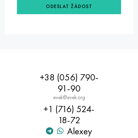
ODESLAT ŽÁDOST
+38 (056) 790-
91-90
evek@evek.org
+1 (716) 524-
18-72
Alexey