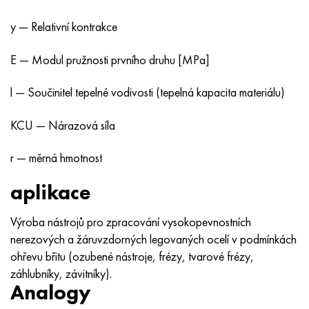
y — Relativní kontrakce
E — Modul pružnosti prvního druhu [MPa]
l — Součinitel tepelné vodivosti (tepelná kapacita materiálu)
KCU — Nárazová síla
r — měrná hmotnost
aplikace
Výroba nástrojů pro zpracování vysokopevnostních
nerezových a žáruvzdorných legovaných ocelí v podmínkách
ohřevu břitu (ozubené nástroje, frézy, tvarové frézy,
záhlubníky, závitníky).
Analogy