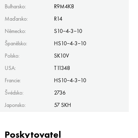
Bulharsko:
R9M4K8
Maďarsko:
R14
Německo:
S10−4-3−10
Španělsko:
HS10−4-3−10
Polsko:
SK10V
USA:
T11348
Francie:
HS10−4-3−10
Švédsko:
2736
Japonsko:
57 SKH
Poskytovatel