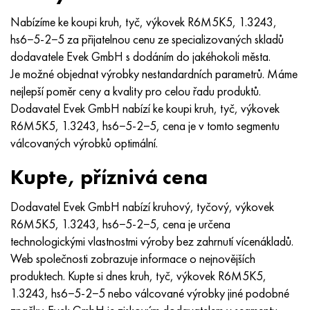
Nabízíme ke koupi kruh, tyč, výkovek R6M5K5, 1.3243,
hs6−5-2−5 za přijatelnou cenu ze specializovaných skladů
dodavatele Evek GmbH s dodáním do jakéhokoli města.
Je možné objednat výrobky nestandardních parametrů. Máme
nejlepší poměr ceny a kvality pro celou řadu produktů.
Dodavatel Evek GmbH nabízí ke koupi kruh, tyč, výkovek
R6M5K5, 1.3243, hs6−5-2−5, cena je v tomto segmentu
válcovaných výrobků optimální.
Kupte, příznivá cena
Dodavatel Evek GmbH nabízí kruhový, tyčový, výkovek
R6M5K5, 1.3243, hs6−5-2−5, cena je určena
technologickými vlastnostmi výroby bez zahrnutí vícenákladů.
Web společnosti zobrazuje informace o nejnovějších
produktech. Kupte si dnes kruh, tyč, výkovek R6M5K5,
1.3243, hs6−5-2−5 nebo válcované výrobky jiné podobné