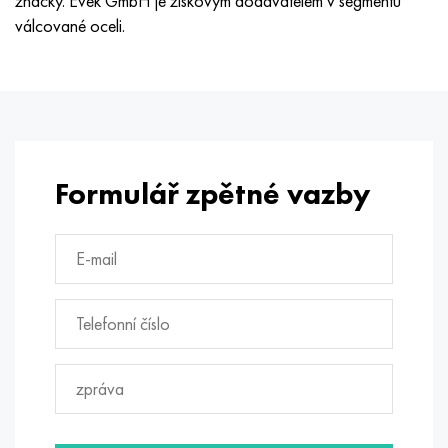
značky. Evek GmbH je ziskovým dodavatelem v segmentu
válcované oceli.
Formulář zpětné vazby