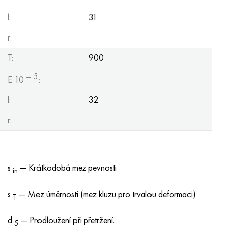
l:
31
r:
T:
900
— 5
E 10
:
l:
32
r:
s
— Krátkodobá mez pevnosti
in
s
— Mez úměrnosti (mez kluzu pro trvalou deformaci)
T
d
— Prodloužení při přetržení.
5