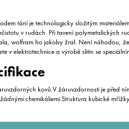
odem tání je technologicky složitým materiále
čistotu v rudách. Při tavení polymetalických rud
ala, wolfram ho jakoby žral. Není náhodou, ž
e v elektrotechnice a výrobě slitin se speciálním
cifikace
áruvzdorných kovů.V žáruvzdornosti je před ní
žádnými chemikáliemi.Struktura kubické mřížky