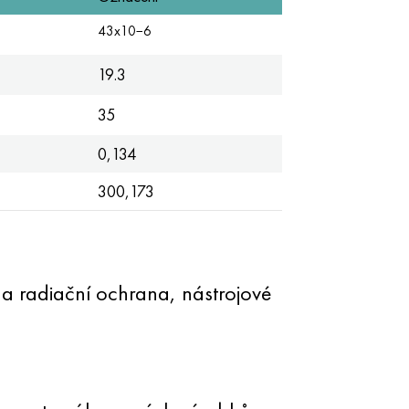
43x10−6
19.3
35
0,134
300,173
 a radiační ochrana, nástrojové