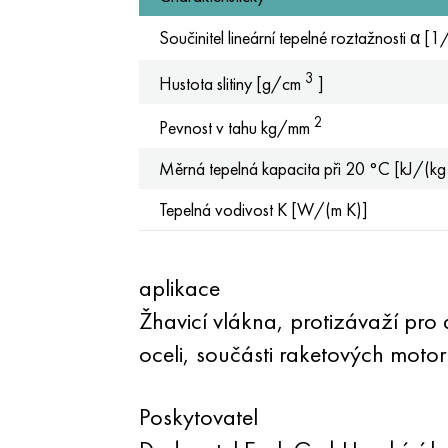
Součinitel lineární tepelné roztažnosti α [
3
Hustota slitiny [g/cm
]
2
Pevnost v tahu kg/mm
Měrná tepelná kapacita při 20 °C [kJ/(kg
Tepelná vodivost K [W/(m K)]
aplikace
Žhavicí vlákna, protizávaží pro
oceli, součásti raketových moto
Poskytovatel