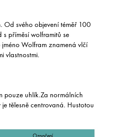
m. Od svého objevení téměř 100
 s příměsí wolframitů se
e jméno Wolfram znamená vlčí
i vlastnostmi.
m pouze uhlík.Za normálních
 je tělesně centrovaná. Hustotou
Označení