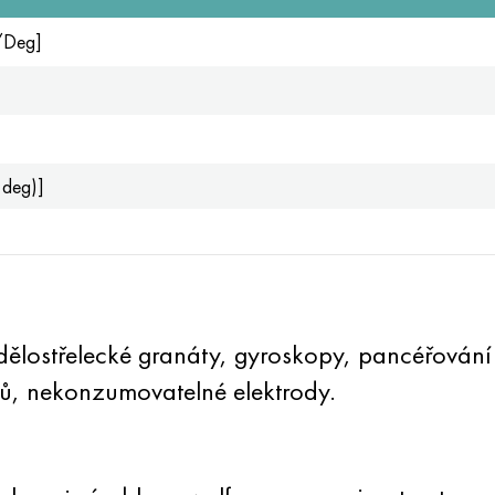
1/Deg]
 deg)]
 dělostřelecké granáty, gyroskopy, pancéřování
rů, nekonzumovatelné elektrody.