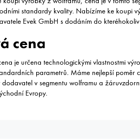
 koupi výrobky z wolframu, cena je v tomto s
rodními standardy kvality. Nabízíme ke koupi 
avatele Evek GmbH s dodáním do kteréhokoliv
vá cena
ena je určena technologickými vlastnostmi výr
andardních parametrů. Máme nejlepší poměr ce
ý dodavatel v segmentu wolframu a žáruvzdorn
východní Evropy.