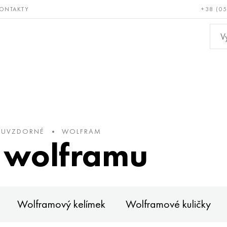
ONTAKTY
+38 (0
ácné a
Bronz, měď,
Ne
ruvzdorné
mosaz
kov
RUVZDORNÉ
WOLFRAM
 wolframu
Wolframový kelímek
Wolframové kuličky