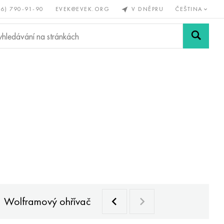
56) 790-91-90
EVEK@EVEK.ORG
V DNĚPRU
ČEŠTINA
železné
Legovaná
Sítě a
y
ocel
spoje
Wolframový ohřívač