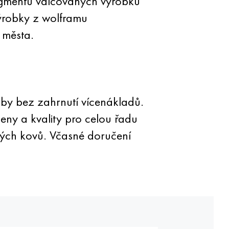
egmentu válcovaných výrobků
výrobky z wolframu
 města.
oby bez zahrnutí vícenákladů.
ny a kvality pro celou řadu
ých kovů. Včasné doručení