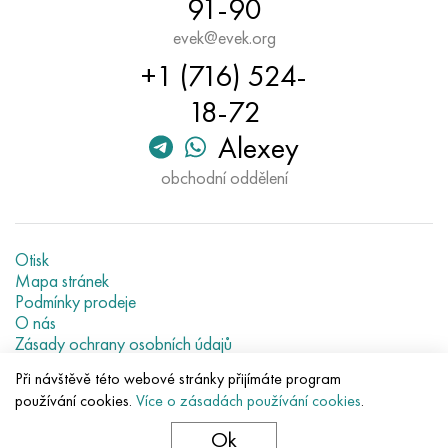
91-90
evek@evek.org
+1 (716) 524-
18-72
Alexey
obchodní oddělení
Otisk
Mapa stránek
Podmínky prodeje
O nás
Zásady ochrany osobních údajů
Current metal prices
Při návštěvě této webové stránky přijímáte program
používání cookies.
Více o zásadách používání cookies
.
© 2007–2026 «Evek GmbH»
Použití obsahu stránek bez přímé vazby zakázáno.
Ok