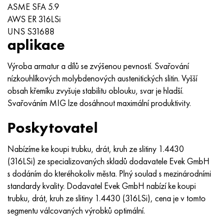
MP159
56DGNH
HN73MBTYu
5B
1.4567 - AISI 304Cu
15X16H2AM
30X, AISI 5130, 30h
ASME SFA 5.9
AWS ER 316LSi
Multimet n155
68NKhVKTYu
XN70YU
TL5
1,4570-aisi303Cu
18X11MNFB
30hgs, 30hgs
UNS S31688
aplikace
Nicrofer 5923 hMo
79NM, Magnifer 7904
HN75 MBTYu
V 6
1.4574 - Slitina PH 15-7 Mo®
18X12VMBFR
30hgsa, 30hgsa
Výroba armatur a dílů se zvýšenou pevností. Svařování
Nicrofer 6030
80NM
XN75TBYu
TS-6
1.4580 - AISI 316Cb
20X12VNMF
30hgsn2a, 30hgsna
nízkouhlíkových molybdenových austenitických slitin. Vyšší
obsah křemíku zvyšuje stabilitu oblouku, svar je hladší.
Nitronik 40
80NMV-VI
XN77TYu
14 titan
1,4597 - AISI 204Cu
20H3MMF
30xn2ma, 30CrNiMo8
Svařováním MIG lze dosáhnout maximální produktivity.
Poskytovatel
Nitronik 50
80 NHS
XN77TYUR
SP -17
Slitina 28 - 1,4563
21NKMT
30хн3а, 31nicr14
Nabízíme ke koupi trubku, drát, kruh ze slitiny 1.4430
Nitronic 60
81HMA
HN78Т
40 titan
Slitina 31 - 1,4562
37X12N8G8MFB
34khn3ma, 36NiCrMo16, 35NiCrMo16
(316LSi) ze specializovaných skladů dodavatele Evek GmbH
s dodáním do kteréhokoliv města. Plný soulad s mezinárodními
Nitronik 75
Druhy přesných slitin
HN80TBY
Alloy 254smo® - 1,4547
40X10X2M
35hgs, 35hgs
standardy kvality. Dodavatel Evek GmbH nabízí ke koupi
trubku, drát, kruh ze slitiny 1.4430 (316LSi), cena je v tomto
Nimonic 80a
Termobimetaly
N65M, EP982
Slitina 926 - 1,4529
40Х9С2
35hgsa, 35hgsa
segmentu válcovaných výrobků optimální.