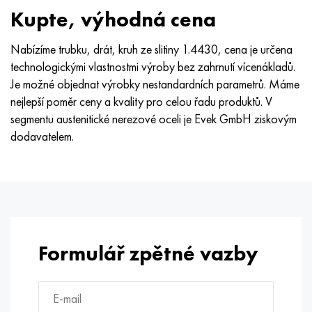
Nimonic 90
Přesná trubka
H70MFV
AM-350 – AM-5548
45Х14Н14В2М
ac35g2, 36smnpb14, 1.0765
Kupte, výhodná cena
Nimonic 263
AM-355 – AM-5547
50X14MF
38x2n2ma, 34CrNiMo6, 40NiCrMo7
Nabízíme trubku, drát, kruh ze slitiny 1.4430, cena je určena
technologickými vlastnostmi výroby bez zahrnutí vícenákladů.
Haynes 25
Custom 450® - uns S45000
65X13
40hn2ma, 34CrNiMo4, 36hnm
Je možné objednat výrobky nestandardních parametrů. Máme
nejlepší poměr ceny a kvality pro celou řadu produktů. V
Haynes 188
Řecký Ascoloy 418
90X18MF
38 hodin, 37 hodin
segmentu austenitické nerezové oceli je Evek GmbH ziskovým
dodavatelem.
Haynes 230
Potrubí odolné proti korozi
95 x 18
38XA, 37Cr4, AISI 5135
Hastelloy b2
38HN3MFA, 35nicrmov12-5
Hastelloy b3
40G, 40Mn4, AISI 1035
Formulář zpětné vazby
Hastelloy c4
38XM, 42CrMo4, AISI 1,7225
Hastelloy C22
40HH, 36NiCr6, AISI 3135