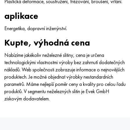
Plastická deformace, soustružení, frézování, broušení, vrtání.
MP159
56DGNH
HN73MBTYu
5B
1.4567 - AISI 304Cu
15X16H2AM
30X, AISI 5130, 30h
aplikace
Multimet n155
68NKhVKTYu
XN70YU
TL5
1,4570-aisi303Cu
18X11MNFB
30hgs, 30hgs
Energetika, dopravní inženýrství.
Nicrofer 5923 hMo
79NM, Magnifer 7904
HN75 MBTYu
V 6
1.4574 - Slitina PH 15-7 Mo®
18X12VMBFR
30hgsa, 30hgsa
Kupte, výhodná cena
Nicrofer 6030
80NM
XN75TBYu
TS-6
1.4580 - AISI 316Cb
20X12VNMF
30hgsn2a, 30hgsna
Nabízíme jakékoliv neželezné slitiny, cena je určena
Nitronik 40
80NMV-VI
XN77TYu
14 titan
1,4597 - AISI 204Cu
20H3MMF
30xn2ma, 30CrNiMo8
technologickými vlastnostmi výroby bez zahrnutí dodatečných
nákladů. Web společnosti zobrazuje informace o nejnovějších
Nitronik 50
80 NHS
XN77TYUR
SP -17
Slitina 28 - 1,4563
21NKMT
30хн3а, 31nicr14
produktech. Je možné objednat výrobky nestandardních
parametrů. Máme nejlepší poměr ceny a kvality pro celou řadu
Nitronic 60
81HMA
HN78Т
40 titan
Slitina 31 - 1,4562
37X12N8G8MFB
34khn3ma, 36NiCrMo16, 35NiCrMo16
produktů. V segmentu neželezných slitin je Evek GmbH
ziskovým dodavatelem.
Nitronik 75
Druhy přesných slitin
HN80TBY
Alloy 254smo® - 1,4547
40X10X2M
35hgs, 35hgs
Nimonic 80a
Termobimetaly
N65M, EP982
Slitina 926 - 1,4529
40Х9С2
35hgsa, 35hgsa