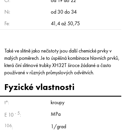
Cr:
od 19 do 22
Nimonic 90
Přesná trubka
H70MFV
AM-350 – AM-5548
45Х14Н14В2М
ac35g2, 36smnpb14, 1.0765
Ni:
od 30 do 34
Nimonic 263
AM-355 – AM-5547
50X14MF
38x2n2ma, 34CrNiMo6, 40NiCrMo7
Fe:
41,4 až 50,75
Haynes 25
Custom 450® - uns S45000
65X13
40hn2ma, 34CrNiMo4, 36hnm
Haynes 188
Řecký Ascoloy 418
90X18MF
38 hodin, 37 hodin
Také ve slitině jako nečistoty jsou další chemické prvky v
malých poměrech. Je to úspěšná kombinace hlavních prvků,
Haynes 230
Potrubí odolné proti korozi
95 x 18
38XA, 37Cr4, AISI 5135
která činí slitinové trubky XH32T široce žádané a často
používané v různých průmyslových odvětvích.
Hastelloy b2
38HN3MFA, 35nicrmov12-5
Fyzické vlastnosti
Hastelloy b3
40G, 40Mn4, AISI 1035
t°:
kroupy
Hastelloy c4
38XM, 42CrMo4, AISI 1,7225
- 5
MPa
E 10
:
Hastelloy C22
40HH, 36NiCr6, AISI 3135
106
1/grad
: