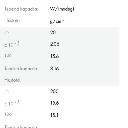
Hastelloy C-276
40XFA, 1,7223, AISI 4142
Tepelná kapacita:
W/(mxdeg)
Hastelloy C2000
45X, 45h, 1,7035
3
Hustota:
g/cm
Hastelloy 3
45HN2MFA, k2425, 45hnmf
t°:
20
- 5
2.05
E 10
:
Hastelloy x
A40G, 44smn28, 1.0762, 46s20
106
15.6
:
Udimet 500
Tepelná kapacita:
8.16
Udimet 720
Hustota:
t°:
200
- 5
15.6
E 10
:
106
15.1
:
Tepelná kapacita: