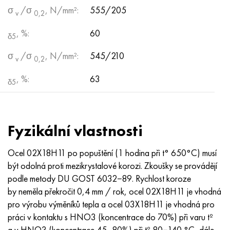
σ
/σ
, N/mm²:
555/205
v
0,2
, %:
60
δ5
σ
/σ
, N/mm²:
545/210
v
0,2
, %:
63
δ5
Fyzikální vlastnosti
Ocel 02X18H11 po popuštění (1 hodina při t° 650°C) musí
být odolná proti mezikrystalové korozi. Zkoušky se provádějí
podle metody DU GOST 6032−89. Rychlost koroze
by neměla překročit 0,4 mm / rok, ocel 02X18H11 je vhodná
pro výrobu výměníků tepla a ocel 03X18H11 je vhodná pro
práci v kontaktu s HNO3 (koncentrace do 70%) při varu tº
a v HNO3 (koncentrace 45 -80%) při tº 80−140 °С, dále