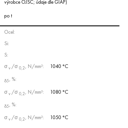
výrobce OJSC; údaje dle GIAP)
po t
Ocel:
Si:
S:
σ
/σ
, N/mm²:
1040 °С
v
0,2
, %:
δ5
σ
/σ
, N/mm²:
1080 °С
v
0,2
, %:
δ5
σ
/σ
, N/mm²:
1050 °С
v
0,2