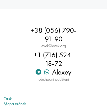
+38 (056) 790-
91-90
evek@evek.org
+1 (716) 524-
18-72
Alexey
obchodní oddělení
Otisk
Mapa stránek