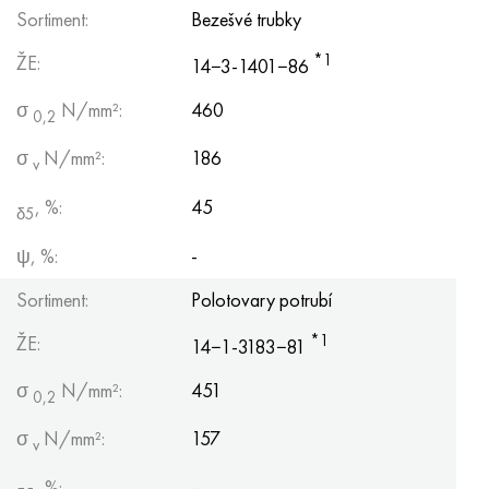
Sortiment:
Bezešvé trubky
*1
ŽE:
14−3-1401−86
σ
N/mm²:
460
0,2
σ
N/mm²:
186
v
, %:
45
δ5
ψ, %:
-
Sortiment:
Polotovary potrubí
*1
ŽE:
14−1-3183−81
σ
N/mm²:
451
0,2
σ
N/mm²:
157
v
, %:
-