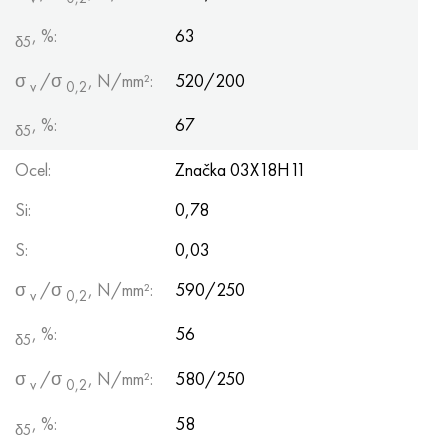
, %:
63
δ5
σ
/σ
, N/mm²:
520/200
v
0,2
, %:
67
δ5
Ocel:
Značka 03Х18Н11
Si:
0,78
S:
0,03
σ
/σ
, N/mm²:
590/250
v
0,2
, %:
56
δ5
σ
/σ
, N/mm²:
580/250
v
0,2
, %:
58
δ5