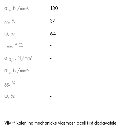
σ
, N/mm²:
130
v
, %:
37
δ5
ψ, %:
64
t
, ° С:
-
test
σ
, N/mm²:
-
0,2
σ
, N/mm²:
-
v
, %:
-
δ5
ψ, %:
-
Vliv tº kalení na mechanické vlastnosti oceli (list dodavatele