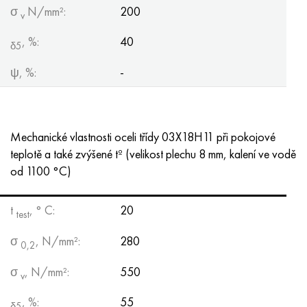
σ
N/mm²:
200
v
, %:
40
δ5
ψ, %:
-
Mechanické vlastnosti oceli třídy 03X18H11 při pokojové
teplotě a také zvýšené tº (velikost plechu 8 mm, kalení ve vodě
od 1100 °C)
t
, ° С:
20
test
σ
, N/mm²:
280
0,2
σ
, N/mm²:
550
v
, %:
55
δ5