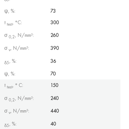
ψ, %:
73
t
, °С:
300
test
σ
, N/mm²:
260
0,2
σ
, N/mm²:
390
v
, %:
36
δ5
ψ, %:
70
t
, ° С:
150
test
σ
, N/mm²:
240
0,2
σ
, N/mm²:
440
v
, %:
40
δ5