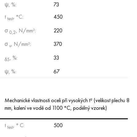
ψ, %:
73
t
, °С:
450
test
σ
, N/mm²:
220
0,2
σ
, N/mm²:
370
v
, %:
33
δ5
ψ, %:
67
Mechanické vlastnosti oceli při vysokých tº (velikost plechu 8
mm, kalení ve vodě od 1100 °C, podélný vzorek)
t
, ° С:
500
test