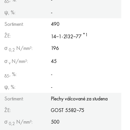
δ5
ψ, %:
-
Sortiment:
490
*1
ŽE:
14−1-2132−77
σ
N/mm²:
196
0,2
σ
N/mm²:
45
v
, %:
-
δ5
ψ, %:
-
Sortiment:
Plechy válcované za studena
ŽE:
GOST 5582−75
σ
N/mm²:
500
0,2