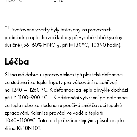
*1
Svařované vzorky byly testovány za provozních
podmínek proplachovací kolony při výrobě slabé kyseliny
dusičné (56−60% HNO
, při t=130°С, 10390 hodin).
3
Léčba
Slitina má dobrou zpracovatelnost při plastické deformaci
za studena i za tepla. Ingoty pro válcování se zahřívají
na 1240 — 1260 °C. K deformaci za tepla obvykle dochází
při t ° 1100−900 °C… K odstranění vytvrzení po deformaci
za tepla nebo za studena se používá změkčovací tepelné
zpracování. Kalení se provádí ve vodě o teplotě
1040−1100ºС. Tato ocel je řezána stejným způsobem jako
slitina Kh18N10T.