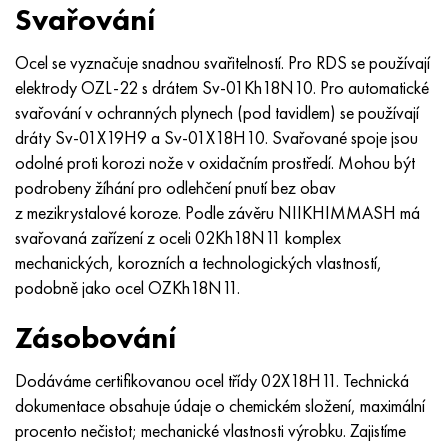
Svařování
Ocel se vyznačuje snadnou svařitelností. Pro RDS se používají
elektrody OZL-22 s drátem Sv-01Kh18N10. Pro automatické
svařování v ochranných plynech (pod tavidlem) se používají
dráty Sv-01X19H9 a Sv-01X18H10. Svařované spoje jsou
odolné proti korozi nože v oxidačním prostředí. Mohou být
podrobeny žíhání pro odlehčení pnutí bez obav
z mezikrystalové koroze. Podle závěru NIIKHIMMASH má
svařovaná zařízení z oceli 02Kh18N11 komplex
mechanických, korozních a technologických vlastností,
podobně jako ocel OZKh18N11.
Zásobování
Dodáváme certifikovanou ocel třídy 02X18H11. Technická
dokumentace obsahuje údaje o chemickém složení, maximální
procento nečistot; mechanické vlastnosti výrobku. Zajistíme