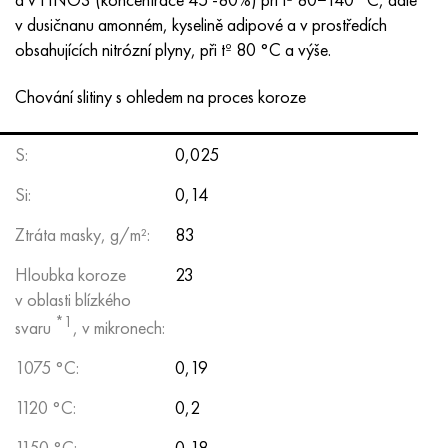
v dusičnanu amonném, kyselině adipové a v prostředích
obsahujících nitrózní plyny, při tº 80 °C a výše.
Chování slitiny s ohledem na proces koroze
S:
0,025
Si:
0,14
Ztráta masky, g/m²:
83
Hloubka koroze
23
v oblasti blízkého
*1
svaru
, v mikronech:
1075 °С:
0,19
1120 °С:
0,2
1150 °С:
0,18