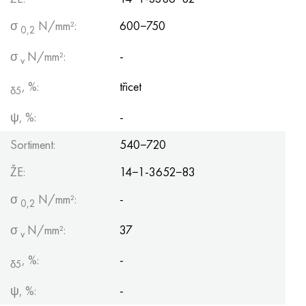
σ
N/mm²:
600−750
0,2
σ
N/mm²:
-
v
, %:
třicet
δ5
ψ, %:
-
Sortiment:
540−720
ŽE:
14−1-3652−83
σ
N/mm²:
-
0,2
σ
N/mm²:
37
v
, %:
-
δ5
ψ, %:
-