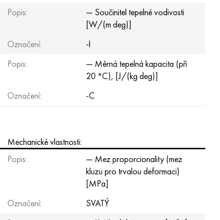
Popis:
— Součinitel tepelné vodivosti
[W/(m deg)]
Označení:
-l
Popis:
— Měrná tepelná kapacita (při
20 °C), [J/(kg deg)]
Označení:
-C
Mechanické vlastnosti:
Popis:
— Mez proporcionality (mez
kluzu pro trvalou deformaci)
[MPa]
Označení:
SVATÝ