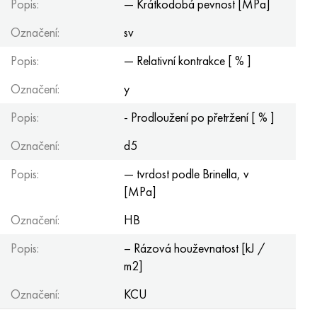
Popis:
— Krátkodobá pevnost [MPa]
Označení:
sv
Popis:
— Relativní kontrakce [ % ]
Označení:
y
Popis:
- Prodloužení po přetržení [ % ]
Označení:
d5
Popis:
— tvrdost podle Brinella, v
[MPa]
Označení:
HB
Popis:
– Rázová houževnatost [kJ /
m2]
Označení:
KCU