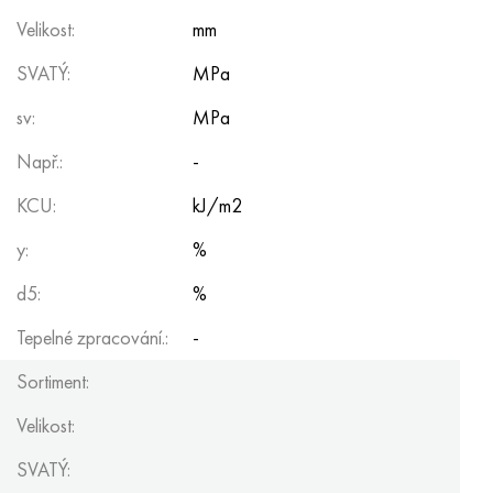
Hastelloy C-276
40XFA, 1,7223, AISI 4142
Velikost:
mm
Hastelloy C2000
45X, 45h, 1,7035
SVATÝ:
MPa
sv:
MPa
Hastelloy 3
45HN2MFA, k2425, 45hnmf
Např.:
-
Hastelloy x
A40G, 44smn28, 1.0762, 46s20
KCU:
kJ/m2
Udimet 500
y:
%
Udimet 720
d5:
%
Tepelné zpracování.:
-
Sortiment:
Velikost:
SVATÝ: