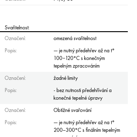
Svařitelnost:
Označení:
omezená svařitelnost
Popis:
— je nutný předehřev až na t°
100−120°С s konečným
tepelným zpracováním
Označení:
žadné limity
Popis:
- bez nutnosti předehřívání a
konečné tepelné úpravy
Označení:
Obtížné svařování
Popis:
— je nutný předehřev až na t°
200–300°С s finálním tepelným