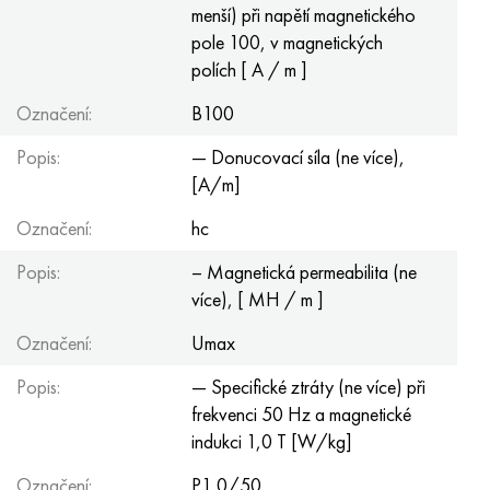
menší) při napětí magnetického
pole 100, v magnetických
polích [ A / m ]
Označení:
B100
Popis:
— Donucovací síla (ne více),
[A/m]
Označení:
hc
Popis:
– Magnetická permeabilita (ne
více), [ MH / m ]
Označení:
Umax
Popis:
— Specifické ztráty (ne více) při
frekvenci 50 Hz a magnetické
indukci 1,0 T [W/kg]
Označení:
P1,0/50