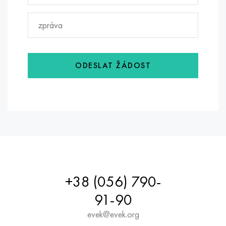
ODESLAT ŽÁDOST
+38 (056) 790-
91-90
evek@evek.org