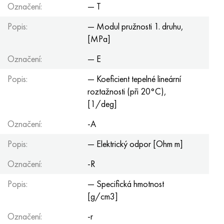
Označení:
— T
Popis:
— Modul pružnosti 1. druhu,
[MPa]
Označení:
— E
Popis:
— Koeficient tepelné lineární
roztažnosti (při 20°С),
[1/deg]
Označení:
-A
Popis:
— Elektrický odpor [Ohm m]
Označení:
-R
Popis:
— Specifická hmotnost
[g/cm3]
Označení:
-r