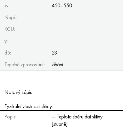
sv:
450–550
Např.:
KCU:
y:
d5:
23
Tepelné zpracování.:
žíhání
Notový zápis
Fyzikální vlastnosti slitiny:
Popis:
— Teplota sběru dat slitiny
[stupně]