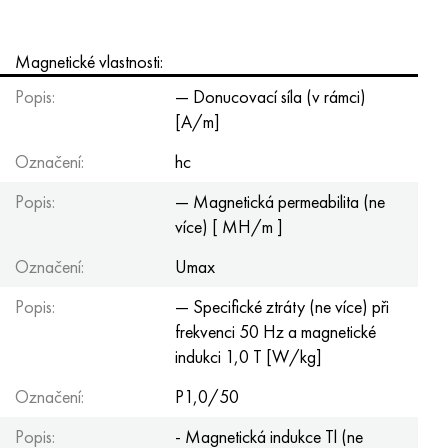
Magnetické vlastnosti:
Popis:
— Donucovací síla (v rámci)
[A/m]
Označení:
hc
Popis:
— Magnetická permeabilita (ne
více) [ MH/m ]
Označení:
Umax
Popis:
— Specifické ztráty (ne více) při
frekvenci 50 Hz a magnetické
indukci 1,0 T [W/kg]
Označení:
P1,0/50
Popis:
- Magnetická indukce Tl (ne