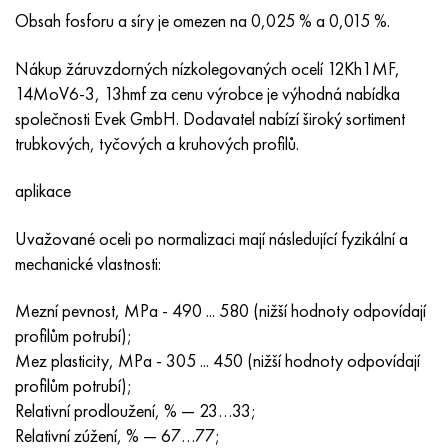
Nimonic 90
Přesná trubka
H70MFV
AM-350 – AM-5548
45Х14Н14В2М
ac35g2, 36smnpb14, 1.0765
Obsah fosforu a síry je omezen na 0,025 % a 0,015 %.
Nimonic 263
AM-355 – AM-5547
50X14MF
38x2n2ma, 34CrNiMo6, 40NiCrMo7
Nákup žáruvzdorných nízkolegovaných ocelí 12Kh1MF,
14MoV6-3, 13hmf za cenu výrobce je výhodná nabídka
Haynes 25
Custom 450® - uns S45000
65X13
40hn2ma, 34CrNiMo4, 36hnm
společnosti Evek GmbH. Dodavatel nabízí široký sortiment
trubkových, tyčových a kruhových profilů.
Haynes 188
Řecký Ascoloy 418
90X18MF
38 hodin, 37 hodin
aplikace
Haynes 230
Potrubí odolné proti korozi
95 x 18
38XA, 37Cr4, AISI 5135
Uvažované oceli po normalizaci mají následující fyzikální a
Hastelloy b2
38HN3MFA, 35nicrmov12-5
mechanické vlastnosti:
Mezní pevnost, MPa - 490 ... 580 (nižší hodnoty odpovídají
Hastelloy b3
40G, 40Mn4, AISI 1035
profilům potrubí);
Mez plasticity, MPa - 305 ... 450 (nižší hodnoty odpovídají
Hastelloy c4
38XM, 42CrMo4, AISI 1,7225
profilům potrubí);
Relativní prodloužení, % — 23…33;
Hastelloy C22
40HH, 36NiCr6, AISI 3135
Relativní zúžení, % — 67…77;