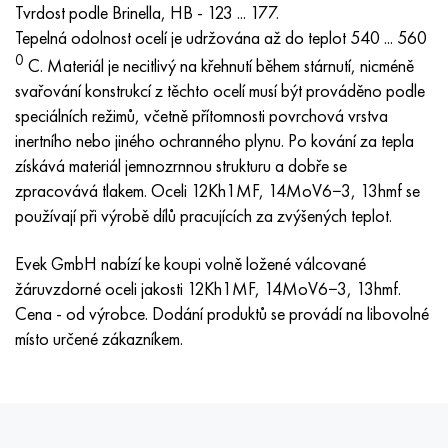
Tvrdost podle Brinella, HB - 123 ... 177.
Hastelloy C-276
40XFA, 1,7223, AISI 4142
Tepelná odolnost ocelí je udržována až do teplot 540 ... 560
0
Hastelloy C2000
45X, 45h, 1,7035
C. Materiál je necitlivý na křehnutí během stárnutí, nicméně
svařování konstrukcí z těchto ocelí musí být prováděno podle
Hastelloy 3
45HN2MFA, k2425, 45hnmf
speciálních režimů, včetně přítomnosti povrchová vrstva
inertního nebo jiného ochranného plynu. Po kování za tepla
Hastelloy x
A40G, 44smn28, 1.0762, 46s20
získává materiál jemnozrnnou strukturu a dobře se
zpracovává tlakem. Oceli 12Kh1MF, 14MoV6−3, 13hmf se
Udimet 500
používají při výrobě dílů pracujících za zvýšených teplot.
Udimet 720
Evek GmbH nabízí ke koupi volně ložené válcované
žáruvzdorné oceli jakosti 12Kh1MF, 14MoV6−3, 13hmf.
Cena - od výrobce. Dodání produktů se provádí na libovolné
místo určené zákazníkem.