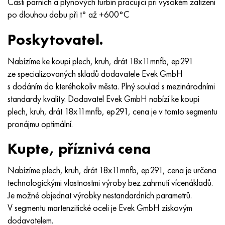
Části parních a plynových turbín pracující při vysokém zatížení
po dlouhou dobu při t° až +600°С
Poskytovatel.
Nabízíme ke koupi plech, kruh, drát 18x11mnfb, ep291
ze specializovaných skladů dodavatele Evek GmbH
s dodáním do kteréhokoliv města. Plný soulad s mezinárodními
standardy kvality. Dodavatel Evek GmbH nabízí ke koupi
plech, kruh, drát 18x11mnfb, ep291, cena je v tomto segmentu
pronájmu optimální.
Kupte, příznivá cena
Nabízíme plech, kruh, drát 18x11mnfb, ep291, cena je určena
technologickými vlastnostmi výroby bez zahrnutí vícenákladů.
Je možné objednat výrobky nestandardních parametrů.
V segmentu martenzitické oceli je Evek GmbH ziskovým
dodavatelem.