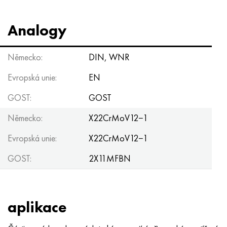
Analogy
Německo:
DIN, WNR
Evropská unie:
EN
GOST:
GOST
Německo:
X22CrMoV12−1
Evropská unie:
X22CrMoV12−1
GOST:
2X11MFBN
aplikace