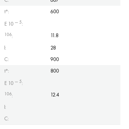
t°:
600
— 5
E 10
:
106
11.8
:
l:
28
C:
900
t°:
800
— 5
E 10
:
106
12.4
:
l:
C: