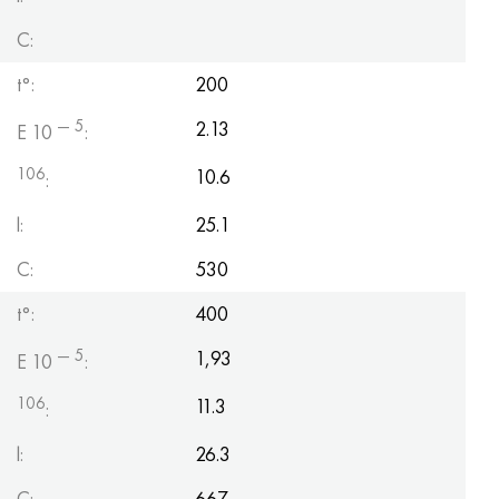
C:
t°:
200
— 5
2.13
E 10
:
106
10.6
:
l:
25.1
C:
530
t°:
400
— 5
1,93
E 10
:
106
11.3
:
l:
26.3
C:
667