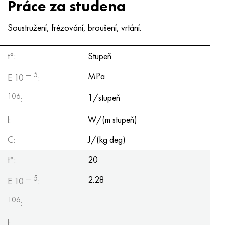
Práce za studena
Hastelloy C-276
40XFA, 1,7223, AISI 4142
Soustružení, frézování, broušení, vrtání.
Hastelloy C2000
45X, 45h, 1,7035
t°:
Stupeň
Hastelloy 3
45HN2MFA, k2425, 45hnmf
— 5
MPa
E 10
:
Hastelloy x
A40G, 44smn28, 1.0762, 46s20
106
1/stupeň
:
Udimet 500
l:
W/(m stupeň)
Udimet 720
C:
J/(kg deg)
t°:
20
— 5
2.28
E 10
:
106
:
l: