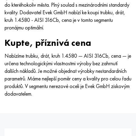
Nimonic 90
Přesná trubka
H70MFV
AM-350 – AM-5548
45Х14Н14В2М
ac35g2, 36smnpb14, 1.0765
do kteréhokoliv města. Plný soulad s mezinárodními standardy
kvality. Dodavatel Evek GmbH nabízí ke koupi trubku, drát,
Nimonic 263
AM-355 – AM-5547
50X14MF
38x2n2ma, 34CrNiMo6, 40NiCrMo7
kruh 1.4580 - AISI 316Cb, cena je v tomto segmentu
pronájmu optimální.
Haynes 25
Custom 450® - uns S45000
65X13
40hn2ma, 34CrNiMo4, 36hnm
Kupte, příznivá cena
Haynes 188
Řecký Ascoloy 418
90X18MF
38 hodin, 37 hodin
Nabízíme trubku, drát, kruh 1.4580 — AISI 316Cb, cena — je
určena technologickými vlastnostmi výroby bez zahrnutí
Haynes 230
Potrubí odolné proti korozi
95 x 18
38XA, 37Cr4, AISI 5135
dalších nákladů. Je možné objednat výrobky nestandardních
parametrů. Máme nejlepší poměr ceny a kvality pro celou řadu
Hastelloy b2
38HN3MFA, 35nicrmov12-5
produktů. V segmentu nerezové oceli je Evek GmbH ziskovým
dodavatelem.
Hastelloy b3
40G, 40Mn4, AISI 1035
Hastelloy c4
38XM, 42CrMo4, AISI 1,7225
Hastelloy C22
40HH, 36NiCr6, AISI 3135