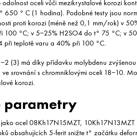
dolnost oceli vůči mezikrystalové korozi ko
° 650 ° C (1 hodina). Podobné testy jsou no
ti proti korozi (méně než 0,1 mm/rok) v 50% 
při 100 °C; v 5−25% H2SO4 do t° 75 °C; v 50
ři teplotě varu a 40% při 100 °C.
2 (3) má díky přídavku molybdenu zvýšenou o
r, ve srovnání s chromniklovými oceli 18−10. M
alové korozi.
é parametry
 jako ocel 08Kh17N15MZT, 10Kh17N13MZT sn
obsahujících 5-ferit snižte t° začátku deform