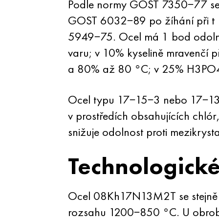
Podle normy GOST 7350−77 se o
GOST 6032−89 po žíhání při t 
5949−75. Ocel má 1 bod odolnos
varu; v 10% kyselině mravenčí 
a 80% až 80 °C; v 25% H3PO4 p
Ocel typu 17−15−3 nebo 17−13−
v prostředích obsahujících chló
snižuje odolnost proti mezikryst
Technologick
Ocel 08Kh17N13M2T se stejně
rozsahu 1200−850 °C. U obrobků 