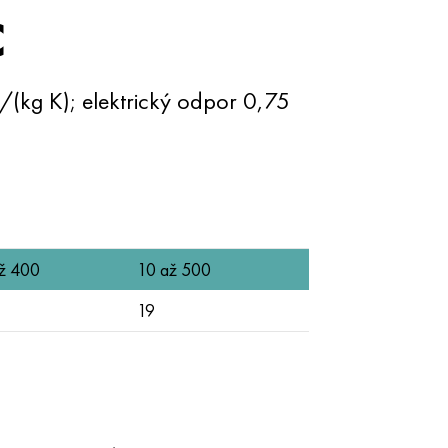
C
(kg K); elektrický odpor 0,75
ž 400
10 až 500
19