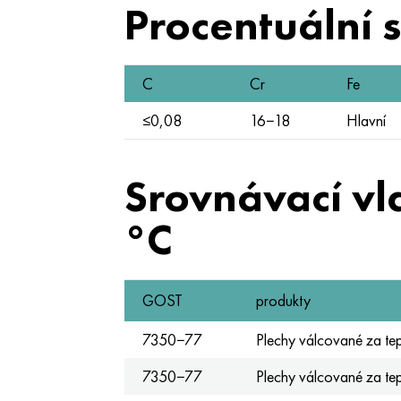
Procentuální 
C
Cr
Fe
≤0,08
16−18
Hlavní
Srovnávací vl
°C
GOST
produkty
7350−77
Plechy válcované za te
7350−77
Plechy válcované za te