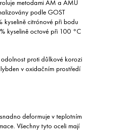
ntroluje metodami AM a AMU
rmalizovány podle GOST
kyselině citrónové při bodu
% kyselině octové při 100 °C
dolnost proti důlkové korozi
olybden v oxidačním prostředí
adno deformuje v teplotním
ace. Všechny tyto oceli mají