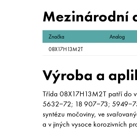
Mezinárodní 
Značka
Analog
08X17H13M2T
Výroba a apli
Třída 08X17H13M2T patří do vy
5632−72; 18 907−73; 5949−75;
syntézu močoviny, ve svařovanýc
a v jiných vysoce korozivních pr