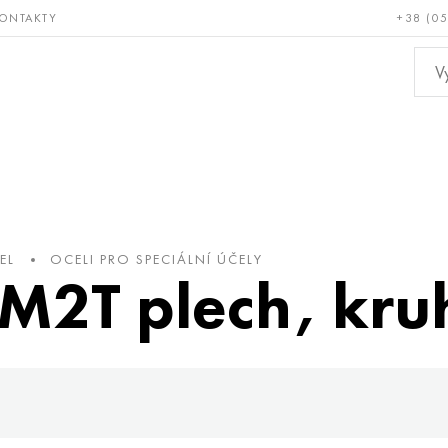
ONTAKTY
+38 (0
ácné a
Bronz, měď,
Ne
ruvzdorné
mosaz
kov
EL
OCELI PRO SPECIÁLNÍ ÚČELY
2Т plech, kruh