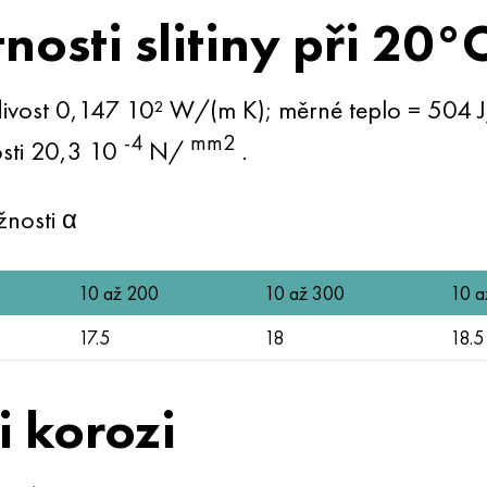
tnosti slitiny při 20°
ivost 0,147 10² W/(m K); měrné teplo = 504 J/
-4
mm2
ti 20,3 10
N/
.
žnosti α
10 až 200
10 až 300
10 a
17.5
18
18.5
i korozi