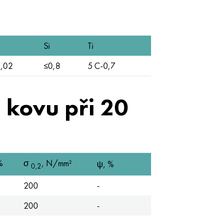
Si
Ti
,02
≤0,8
5 C-0,7
 kovu při 20
%
σ
, N/mm²
ψ, %
0,2
200
-
200
-