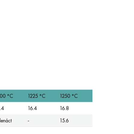
00 °C
1225 °C
1250 °С
.4
16.4
16.8
denáct
-
15.6