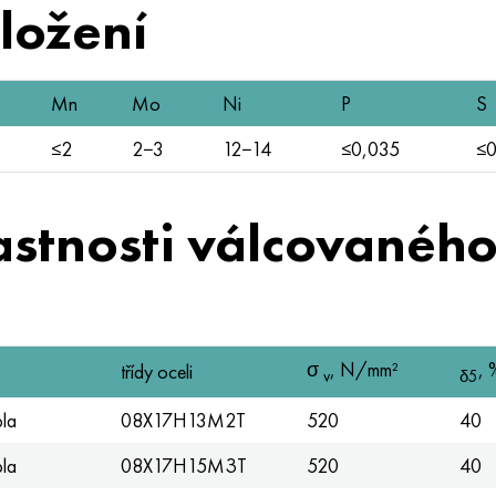
složení
Mn
Mo
Ni
P
S
≤2
2−3
12−14
≤0,035
≤0
astnosti válcovaného
σ
, N/mm²
, 
třídy oceli
v
δ5
pla
08X17H13M2T
520
40
pla
08Х17Н15МЗТ
520
40