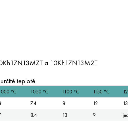
sti 10Kh17N13MZT a 10Kh17N13M2T
rčité teplotě
1000 °C
1050 °C
1100 °C
1150 °C
12
8
7.4
8
12
13
7
8.4
13
9
je