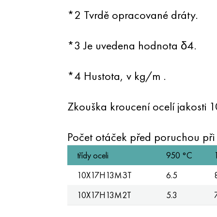
*2 Tvrdě opracované dráty.
*3 Je uvedena hodnota δ4.
*4 Hustota, v kg/m .
Zkouška kroucení ocelí jako
Počet otáček před poruchou při u
třídy oceli
950 °C
10Х17Н13МЗТ
6.5
10X17H13M2T
5.3