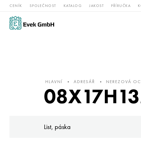
CENÍK
SPOLEČNOST
KATALOG
JAKOST
PŘÍRUČKA
K
Slitiny
nerezová
Vz
Titan
niklu
ocel
žá
HLAVNÍ
ADRESÁŘ
NEREZOVÁ OC
08Х17Н13М
List, páska