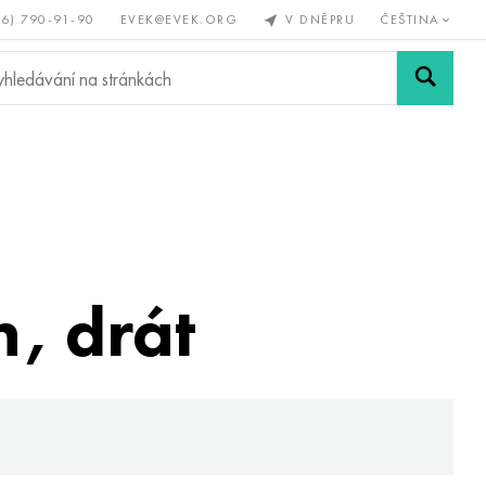
56) 790-91-90
EVEK@EVEK.ORG
V DNĚPRU
ČEŠTINA
železné
Legovaná
Sítě a
y
ocel
spoje
, drát