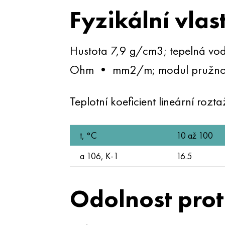
Fyzikální vlas
Hustota 7,9 g/cm3; tepelná vod
Ohm • mm2/m; modul pružnos
Teplotní koeficient lineární rozta
t, °С
10 až 100
a 106, K-1
16.5
Odolnost prot