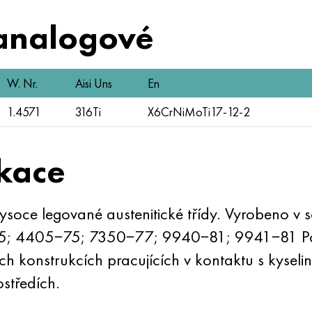
analogové
W. Nr.
Aisi Uns
En
1.4571
316Ti
X6CrNiMoTi17-12-2
kace
soce legované austenitické třídy. Vyrobeno v
 4405−75; 7350−77; 9940−81; 9941−81 Použ
h konstrukcích pracujících v kontaktu s kyseli
ostředích.